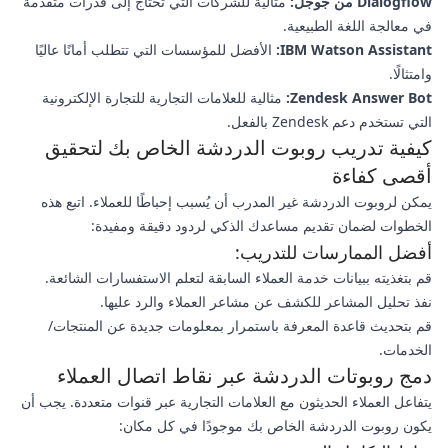
Dialogflow من جوجل:
مثالية للشركات التي تحتاج إلى قدرات متقدمة
في معالجة اللغة الطبيعية.
IBM Watson Assistant:
الأفضل للمؤسسات التي تتطلب أمانًا عاليًا
وامتثالًا.
Zendesk Answer Bot:
مثالية للعلامات التجارية للتجارة الإلكترونية
التي تستخدم دعم Zendesk بالفعل.
كيفية تدريب روبوت الدردشة الخاص بك لتحقيق
أقصى كفاءة
يمكن لروبوت الدردشة غير المدرب أن يُسبب إحباطًا للعملاء. اتبع هذه
الخطوات لضمان تقديم مساعدك الذكي لردود دقيقة ومفيدة:
أفضل الممارسات للتدريب:
قم بتغذيته ببيانات خدمة العملاء السابقة لتعلم الاستفسارات الشائعة.
نفذ تحليل المشاعر للكشف عن مشاعر العملاء والرد عليها.
قم بتحديث قاعدة المعرفة باستمرار بمعلومات جديدة عن المنتجات/
الخدمات.
دمج روبوتات الدردشة عبر نقاط اتصال العملاء
يتفاعل العملاء الحديثون مع العلامات التجارية عبر قنوات متعددة. يجب أن
يكون روبوت الدردشة الخاص بك موجودًا في كل مكان: