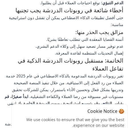
الدعم التنبؤي:
توقع احتياجات العملاء قبل أن يطلبوا.
أخطاء شائعة في روبوتات الدردشة يجب تجنبها
حتى أفضل تطبيقات الذكاء الاصطناعي يمكن أن تفشل دون استراتيجية
مناسبة:
مزالق يجب الحذر منها:
أتمتة القضايا المعقدة التي تتطلب تعاطفًا بشريًا.
عدم توفير مسار تصعيد سهل إلى وكلاء الدعم البشري.
إهمال التحديثات المنتظمة لقاعدة المعرفة.
الخاتمة: مستقبل روبوتات الدردشة الذكية في
تفاعل العملاء
تغير روبوتات الدردشة المدعومة بالذكاء الاصطناعي في عام 2025 خدمة
العملاء من رد الفعل إلى الاستباقية. من خلال تنفيذ المنصة الصحيحة
وتدريبها بشكل فعال وتحسين الأداء باستمرار، يمكن للشركات تحقيق
مستويات غير مسبوقة من رضا العملاء والكفاءة التشغيلية.
ابدأ صغيرًا، قم
بقياس النتائج، وقم بتوسيع استراتيجية روبوت الدردشة الخاصة بك
لتبقى
منافسًا في السوق المدعوم بالذكاء الاصطناعي.
🍪 Cookie Notice
هل أنت مستعد لإحداث ثورة في تفاعل عملائك؟
احجز استشارة
مع
We use cookies to ensure that we give you the best
خبرائنا في الذكاء الاصطناعي اليوم أو شارك تجاربك مع روبوتات الدردشة
experience on our website.