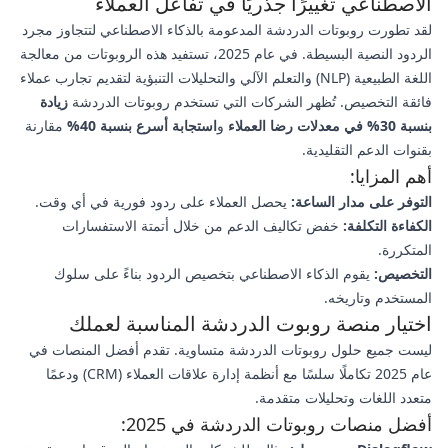
الاصطناعي تغييرًا جذريًا في تفاعل العملاء
لقد تطورت روبوتات الدردشة المدعومة بالذكاء الاصطناعي لتتجاوز مجرد
الردود النصية البسيطة. في عام 2025، تستفيد هذه الروبوتات من معالجة
اللغة الطبيعية (NLP) والتعلم الآلي والتحليلات التنبؤية لتقديم تجارب عملاء
فائقة التخصيص. تُظهر الشركات التي تستخدم روبوتات الدردشة
زيادة
بنسبة 30% في معدلات رضا العملاء
و
استجابة أسرع بنسبة 40%
مقارنة
بقنوات الدعم التقليدية.
أهم المزايا:
التوفر على مدار الساعة:
يحصل العملاء على ردود فورية في أي وقت.
الكفاءة التكلفة:
خفض تكاليف الدعم من خلال أتمتة الاستفسارات
المتكررة.
التخصيص:
يقوم الذكاء الاصطناعي بتخصيص الردود بناءً على سلوك
المستخدم وتاريخه.
اختيار منصة روبوت الدردشة المناسبة لعملك
ليست جميع حلول روبوتات الدردشة متساوية. تقدم أفضل المنصات في
عام 2025 تكاملًا سلسًا مع أنظمة إدارة علاقات العملاء (CRM) ودعمًا
متعدد اللغات وتحليلات متقدمة.
أفضل منصات روبوتات الدردشة في 2025: