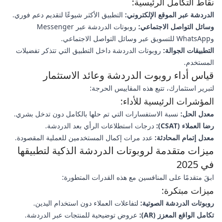
نقاط التكامل الرئيسية:
الدردشة عبر الموقع الإلكتروني:
التطبيق الأكثر شيوعًا لتقديم دعم فوري.
وسائل التواصل الاجتماعي:
روبوتات الدردشة عبر Messenger
وWhatsApp للتسويق عبر وسائل التواصل الاجتماعي.
التطبيقات الجوالة:
روبوتات الدردشة داخل التطبيق التي تتذكر تفضيلات
المستخدم.
قياس أداء روبوت الدردشة وعائد الاستثمار
لتبرير استثمارك، تتبع هذه المقاييس الحرجة:
المؤشرات الرئيسية للأداء:
معدل الحل:
نسبة الاستفسارات التي تم حلها بالكامل دون تدخل بشري.
رضا العملاء (CSAT):
درجات استطلاعات الرأي بعد الدردشة.
معدل إتمام المحادثة:
عدد مرات إكمال المستخدمين للعملية المقصودة.
ميزات متقدمة لروبوتات الدردشة الذكية لتطبيقها
في 2025
ابقَ متقدمًا على المنافسين مع هذه القدرات المتطورة:
ميزات مبتكرة:
روبوتات الدردشة الصوتية:
لتفاعلات العملاء دون استخدام اليدين.
تكامل الواقع المعزز (AR):
عروض توضيحية للمنتجات عبر الدردشة.