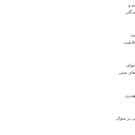
م و
دگان
د.
قابلیت
توای
های متنی
هترین
ی بر سوال