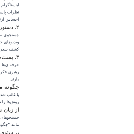
اینستاگرام ا
نظرات پاسخ 
احساس ارتبا
۲. دستورات صوتی تیک‌تاک
جستجوی صوت
ویدیوهای خو
کشف شدن آنه
۳. پست‌های صوتی لینکدین
حرفه‌ای‌ها 
رهبری فکری 
دارند.
چگونه م
با غالب شدن
روش‌ها را دن
از زبان ط
جستجوهای صو
مانند "چگونه
بر سئوی 