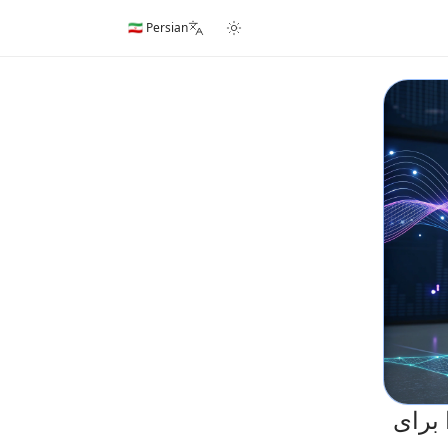
🇮🇷 Persian
 برای