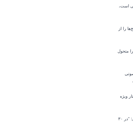
کی است،
ا را از
را متحول
صوتی
ار ویژه
چالش‌هایی ایجاد کنید که شرکت‌کنندگان باید از طریق پیام صوتی پاسخ دهند. به عنوان مثال: "در ۳۰