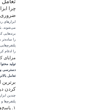
تعامل سطح ب
ضروری 
ابزارهای ر
برندهایی که
را ساده‌تر 
پلتفرم‌هایی
را ادغام کر
مزایای کل
تولید محتوا 
دسترسی بهت
تعامل بالاتر
برترین ا
کردن در س
چندین ابزار
پلتفرم‌ها و
۱. پاسخ‌های صوتی اینستاگرام