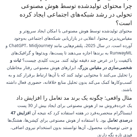
چرا محتوای تولیدشده توسط هوش مصنوعی
تحولی در رشد شبکه‌های اجتماعی ایجاد کرده
است؟
محتوای تولیدشده توسط هوش مصنوعی با امکان ایجاد سریع‌تر و
مقیاس‌پذیرتر محتوا، انقلابی در بازاریابی شبکه‌های اجتماعی به‌وجود
آورده است. در سال 2025، پلتفرم‌هایی مانند ChatGPT، Midjourney و
RunwayML به برندها اجازه می‌دهند تا پست‌ها، ویدئوها و گرافیک‌های
باکیفیت را در عرض چند دقیقه تولید کنند. مزیت کلیدی چیست؟
ثبات و
شخصی‌سازی در مقیاس بزرگ
. ابزارهای هوش مصنوعی رفتار مخاطبان
را تحلیل می‌کنند تا محتوایی تولید کنند که با آن‌ها ارتباط برقرار کند و به
کسب‌وکارها کمک می‌کند بدون تحلیل منابع خلاقانه، حضوری فعال داشته
باشند.
مثال واقعی: چگونه یک برند مد تعامل را افزایش داد
یک خرده‌فروش مد از هوش مصنوعی برای ایجاد بیش از 30 پست
اینستاگرام منحصربه‌فرد در هفته استفاده کرد که نتیجه آن
افزایش 47
درصدی تعامل
بود. با استفاده از هوش مصنوعی برای کپشن‌ها، هشتگ‌ها
و حتی توضیحات محصول، آن‌ها توانستند بدون استخدام نیروی اضافی،
فیدی تازه نگه دارند.