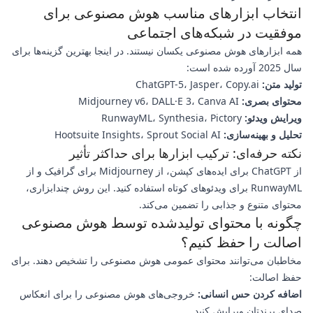
انتخاب ابزارهای مناسب هوش مصنوعی برای
موفقیت در شبکه‌های اجتماعی
همه ابزارهای هوش مصنوعی یکسان نیستند. در اینجا بهترین گزینه‌ها برای
سال 2025 آورده شده است:
تولید متن:
ChatGPT-5، Jasper، Copy.ai
محتوای بصری:
Midjourney v6، DALL·E 3، Canva AI
ویرایش ویدئو:
RunwayML، Synthesia، Pictory
تحلیل و بهینه‌سازی:
Hootsuite Insights، Sprout Social AI
نکته حرفه‌ای: ترکیب ابزارها برای حداکثر تأثیر
از ChatGPT برای ایده‌های کپشن، از Midjourney برای گرافیک و از
RunwayML برای ویدئوهای کوتاه استفاده کنید. این روش چندابزاری،
محتوای متنوع و جذابی را تضمین می‌کند.
چگونه با محتوای تولیدشده توسط هوش مصنوعی
اصالت را حفظ کنیم؟
مخاطبان می‌توانند محتوای عمومی هوش مصنوعی را تشخیص دهند. برای
حفظ اصالت:
اضافه کردن حس انسانی:
خروجی‌های هوش مصنوعی را برای انعکاس
صدای برندتان ویرایش کنید.