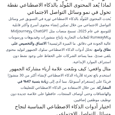
لماذا يُعد المحتوى المُولّد بالذكاء الاصطناعي نقطة
تحول في نمو وسائل التواصل الاجتماعي
يُحدث المحتوى المُولّد بالذكاء الاصطناعي ثورة في التسويق عبر وسائل
التواصل الاجتماعي من خلال تمكين إنشاء محتوى أسرع وأكثر قابلية
للتوسع. في عام 2025، تسمح منصات مثل ChatGPT وMidjourney
وRunwayML للعلامات التجارية بإنتاج منشورات وفيديوهات ورسومات
عالية الجودة في دقائق. ما الميزة الرئيسية؟
الاتساق والتخصيص على
نطاق واسع
. تحلل أدوات الذكاء الاصطناعي سلوك الجمهور لتوليد محتوى
يلقى صدىً، مما يساعد الشركات على الحفاظ على وجود نشط دون
استنزاف الموارد الإبداعية.
مثال واقعي: كيف وسّعت علامة أزياء مشاركة الجمهور
استخدم بائع تجزئة للأزياء الذكاء الاصطناعي لإنشاء أكثر من 30 منشورًا
فريدًا على إنستغرام أسبوعيًا، مما أدى إلى
زيادة بنسبة 47% في
المشاركة
. من خلال الاستفادة من الذكاء الاصطناعي للتعليقات
والهاشتاقات وحتى أوصاف المنتجات، حافظوا على خلاصة جديدة دون
توظيف موظفين إضافيين.
اختيار أدوات الذكاء الاصطناعي المناسبة لنجاح
وسائل التواصل الاجتماعي