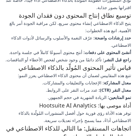
تؤدي المنشورات الطويلة المُولّدة بالذكاء الاصطناعي أداءً جيدًا، خاصة عند
اقترانها بصور جذابة.
توسيع نطاق إنتاج المحتوى دون فقدان الجودة
يتيح الذكاء الاصطناعي إنشاء محتوى سريع، لكن مراقبة الجودة أمر بالغ
الأهمية. اتبع هذه الخطوات:
حدد إرشادات واضحة:
عرّف النغمة والأسلوب والرسائل لأدوات الذكاء
الاصطناعي.
أنشئ المحتوى على دفعات:
أنتج محتوى أسبوعًا كاملاً في جلسة واحدة.
راجع قبل النشر:
تأكد دائمًا من وجود شخص لفحص الأخطاء أو التناقضات.
قياس تأثير المحتوى المُولّد بالذكاء الاصطناعي
تتبع هذه المقاييس لضمان أن محتوى الذكاء الاصطناعي يعزز النمو:
معدل المشاركة:
الإعجابات والتعليقات والمشاركات.
معدل النقر (CTR):
عدد مرات النقر على الروابط.
نمو المتابعين:
الزيادة الشهرية في حجم الجمهور.
أداة موصى بها: Hootsuite AI Analytics
توفر هذه الأداة رؤى فورية حول أفضل المنشورات المُولّدة بالذكاء
الاصطناعي أداءً، مما يسمح بإجراء تعديلات سريعة.
اتجاهات المستقبل: ما التالي للذكاء الاصطناعي في