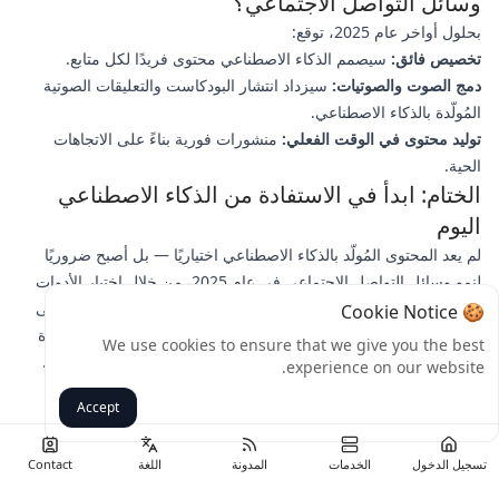
وسائل التواصل الاجتماعي؟
بحلول أواخر عام 2025، توقع:
تخصيص فائق:
سيصمم الذكاء الاصطناعي محتوى فريدًا لكل متابع.
دمج الصوت والصوتيات:
سيزداد انتشار البودكاست والتعليقات الصوتية
المُولّدة بالذكاء الاصطناعي.
توليد محتوى في الوقت الفعلي:
منشورات فورية بناءً على الاتجاهات
الحية.
الختام: ابدأ في الاستفادة من الذكاء الاصطناعي
اليوم
لم يعد المحتوى المُولّد بالذكاء الاصطناعي اختياريًا — بل أصبح ضروريًا
لنمو وسائل التواصل الاجتماعي في عام 2025. من خلال اختيار الأدوات
المناسبة، والحفاظ على الأصالة، وتتبع الأداء، يمكنك تعزيز وجودك على
🍪 Cookie Notice
الإنترنت بكفاءة.
هل أنت مستعد للبدء؟
اختر أداة ذكاء اصطناعي واحدة
We use cookies to ensure that we give you the best
هذا الأسبوع وجربها في حملتك التالية على وسائل التواصل الاجتماعي.
experience on our website.
شارك نتائجك في التعليقات!
Accept
رجوع
تسجيل الدخول
الخدمات
المدونة
اللغة
Contact