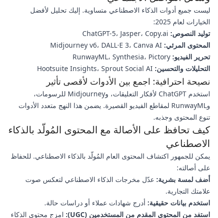
ليست جميع أدوات الذكاء الاصطناعي متساوية. إليك تحليل لأفضل
الخيارات لعام 2025:
توليد النصوص:
ChatGPT-5، Jasper، Copy.ai
المحتوى المرئي:
Midjourney v6، DALL·E 3، Canva AI
تحرير الفيديو:
RunwayML، Synthesia، Pictory
التحليلات والتحسين:
Hootsuite Insights، Sprout Social AI
نصيحة احترافية: اجمع بين الأدوات لأقصى تأثير
استخدم ChatGPT لأفكار التعليقات، وMidjourney للرسومات،
وRunwayML لمقاطع الفيديو القصيرة. يضمن هذا النهج متعدد الأدوات
تنوع المحتوى وجذبه.
كيف تحافظ على الأصالة مع المحتوى المُولّد بالذكاء
الاصطناعي
يمكن للجمهور اكتشاف المحتوى العام المُولّد بالذكاء الاصطناعي. للحفاظ
على أصالته:
أضف لمسة بشرية:
عدّل مخرجات الذكاء الاصطناعي لتعكس صوت
علامتك التجارية.
استخدم بيانات حقيقية:
أدرج شهادات عملاء أو دراسات حالة.
استفد من المحتوى المقدم من المستخدمين (UGC):
امزج محتوى الذكاء