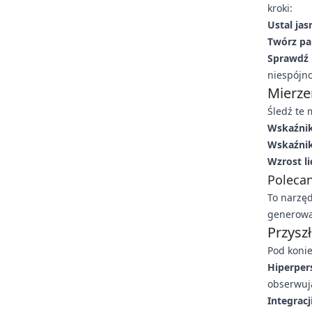
kroki:
Ustal jas
Twórz par
Sprawdź 
niespójno
Mierze
Śledź te 
Wskaźnik
Wskaźnik 
Wzrost l
Polecan
To narzęd
generowan
Przysz
Pod konie
Hiperpers
obserwuj
Integracj