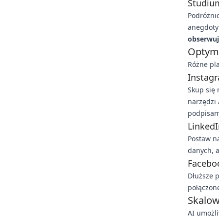
Studiu
Podróżnic
anegdoty 
obserwuj
Optyma
Różne pl
Instag
Skup się 
narzędzi 
podpisam
LinkedI
Postaw n
danych, a
Facebo
Dłuższe p
połączone
Skalowa
AI umożli