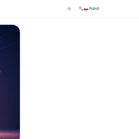
🇵🇱 Polish