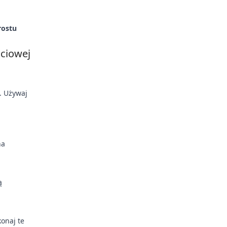
rostu
ściowej
. Używaj
na
ą
konaj te