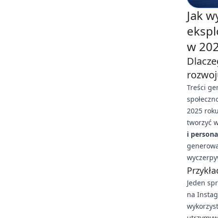
Jak w
ekspl
w 202
Dlacze
rozwoj
Treści ge
społeczno
2025 rok
tworzyć w
i persona
generowa
wyczerpy
Przykła
Jeden sp
na Insta
wykorzys
utrzymyw