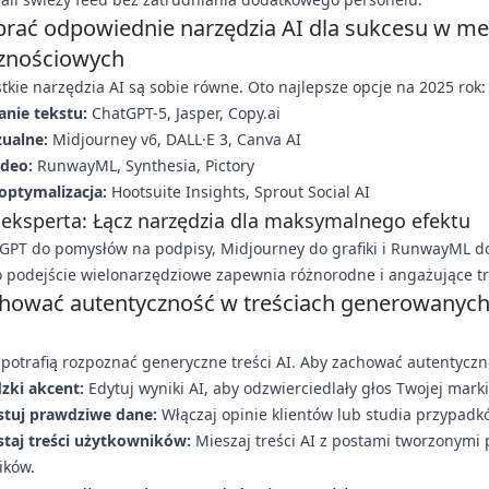
brać odpowiednie narzędzia AI dla sukcesu w m
znościowych
tkie narzędzia AI są sobie równe. Oto najlepsze opcje na 2025 rok:
nie tekstu:
ChatGPT-5, Jasper, Copy.ai
zualne:
Midjourney v6, DALL·E 3, Canva AI
ideo:
RunwayML, Synthesia, Pictory
 optymalizacja:
Hootsuite Insights, Sprout Social AI
eksperta: Łącz narzędzia dla maksymalnego efektu
GPT do pomysłów na podpisy, Midjourney do grafiki i RunwayML do
o podejście wielonarzędziowe zapewnia różnorodne i angażujące tr
chować autentyczność w treściach generowanych
potrafią rozpoznać generyczne treści AI. Aby zachować autentyczn
zki akcent:
Edytuj wyniki AI, aby odzwierciedlały głos Twojej marki
tuj prawdziwe dane:
Włączaj opinie klientów lub studia przypadk
taj treści użytkowników:
Mieszaj treści AI z postami tworzonymi 
ików.