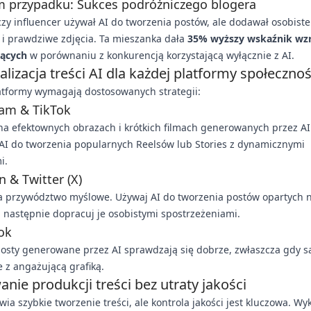
m przypadku: Sukces podróżniczego blogera
zy influencer używał AI do tworzenia postów, ale dodawał osobiste
i prawdziwe zdjęcia. Ta mieszanka dała
35% wyższy wskaźnik wz
ących
w porównaniu z konkurencją korzystającą wyłącznie z AI.
lizacja treści AI dla każdej platformy społeczno
atformy wymagają dostosowanych strategii:
ram & TikTok
na efektownych obrazach i krótkich filmach generowanych przez AI
AI do tworzenia popularnych Reelsów lub Stories z dynamicznymi
i.
n & Twitter (X)
a przywództwo myślowe. Używaj AI do tworzenia postów opartych 
 następnie dopracuj je osobistymi spostrzeżeniami.
ok
osty generowane przez AI sprawdzają się dobrze, zwłaszcza gdy s
 z angażującą grafiką.
nie produkcji treści bez utraty jakości
wia szybkie tworzenie treści, ale kontrola jakości jest kluczowa. Wy