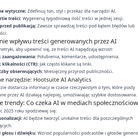
ne wytyczne:
Zdefiniuj ton, styl i przekaz dla narzędzi AI.
tie treści:
Wygeneruj tygodniową ilość treści w jednej sesji.
przed publikacją:
Zawsze sprawdzaj treści pod kątem błędów lub
ści.
nie wpływu treści generowanych przez AI
metryki, aby upewnić się, że treści AI napędzają wzrost:
 zaangażowania:
Polubienia, komentarze, udostępnienia.
klikalności (CTR):
Jak często klikane są linki.
iczby obserwujących:
Miesięczny przyrost publiczności.
e narzędzie: Hootsuite AI Analytics
zie dostarcza informacji w czasie rzeczywistym o tym, które posty
e przez AI działają najlepiej, umożliwiając szybkie dostosowania.
łe trendy: Co czeka AI w mediach społecznościo
c 2025 roku spodziewaj się:
onalizacji:
AI będzie tworzyć unikalne treści dla poszczególnych
ących.
i głosu i dźwięku:
Wzrost popularności podcastów i głosów gener