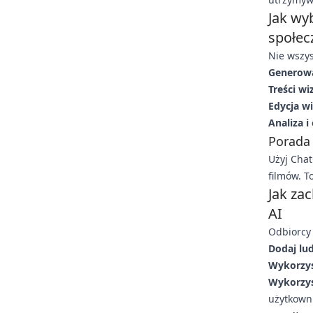
Jak wy
społec
Nie wszys
Generowa
Treści wi
Edycja w
Analiza i
Porada 
Użyj Chat
filmów. T
Jak za
AI
Odbiorcy 
Dodaj lud
Wykorzys
Wykorzys
użytkown