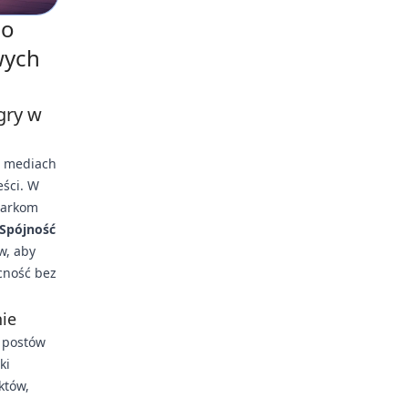
do
wych
gry w
w mediach
eści. W
markom
Spójność
w, aby
cność bez
nie
h postów
ki
któw,