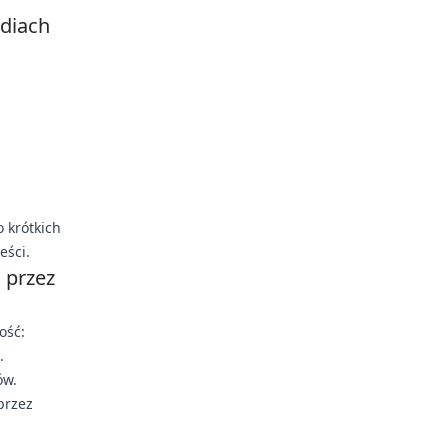
ediach
 krótkich
eści.
 przez
ość:
.
ów.
przez