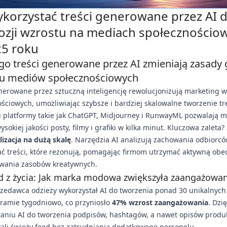
ykorzystać treści generowane przez AI 
ozji wzrostu na mediach społecznościo
5 roku
go treści generowane przez AI zmieniają zasady 
u mediów społecznościowych
nerowane przez sztuczną inteligencję rewolucjonizują marketing 
ściowych, umożliwiając szybsze i bardziej skalowalne tworzenie tr
u platformy takie jak ChatGPT, Midjourney i RunwayML pozwalają 
ysokiej jakości posty, filmy i grafiki w kilka minut. Kluczowa zaleta?
lizacja na dużą skalę
. Narzędzia AI analizują zachowania odbiorcó
ć treści, które rezonują, pomagając firmom utrzymać aktywną obe
wania zasobów kreatywnych.
d z życia: Jak marka modowa zwiększyła zaangażowa
rzedawca odzieży wykorzystał AI do tworzenia ponad 30 unikalnyc
gramie tygodniowo, co przyniosło
47% wzrost zaangażowania
. Dzię
taniu AI do tworzenia podpisów, hashtagów, a nawet opisów produ
ali świeży feed bez zatrudniania dodatkowego personelu.