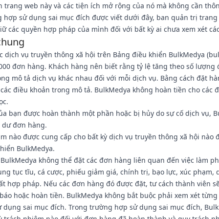
n trang web này và các tiện ích mở rộng của nó mà không cần thôn
 hợp sử dụng sai mục đích được viết dưới đây, ban quản trị trang
iữ các quyền hợp pháp của mình đối với bất kỳ ai chưa xem xét cá
chung
ác dịch vụ truyền thông xã hội trên Bảng điều khiển BulkMedya (b
000 đơn hàng. Khách hàng nên biết rằng tỷ lệ tăng theo số lượng
rong mô tả dịch vụ khác nhau đối với mỗi dịch vụ. Bằng cách đặt h
 các điều khoản trong mô tả. BulkMedya không hoàn tiền cho các
ọc.
a bạn được hoàn thành một phần hoặc bị hủy do sự cố dịch vụ, B
ố dư đơn hàng.
m nào được cung cấp cho bất kỳ dịch vụ truyền thông xã hội nào 
khiển BulkMedya.
BulkMedya không thể đặt các đơn hàng liên quan đến việc làm ph
ng tục tĩu, cá cược, phiếu giảm giá, chính trị, bạo lực, xúc phạm, q
ất hợp pháp. Nếu các đơn hàng đó được đặt, tư cách thành viên s
báo hoặc hoàn tiền. BulkMedya không bắt buộc phải xem xét từn
sử dụng sai mục đích. Trong trường hợp sử dụng sai mục đích, Bu
ỳ trách nhiệm nào đối với đơn hàng đã hoàn thành và quy trách n