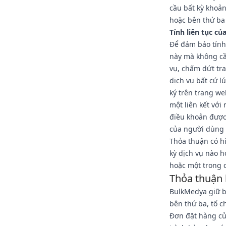
cầu bất kỳ khoản
hoặc bên thứ ba
Tính liên tục củ
Để đảm bảo tính
này mà không cầ
vụ, chấm dứt tr
dịch vụ bất cứ l
ký trên trang w
một liên kết vớ
điều khoản được
của người dùng 
Thỏa thuận có h
kỳ dịch vụ nào h
hoặc một trong c
Thỏa thuận
BulkMedya giữ bí
bên thứ ba, tổ c
Đơn đặt hàng của