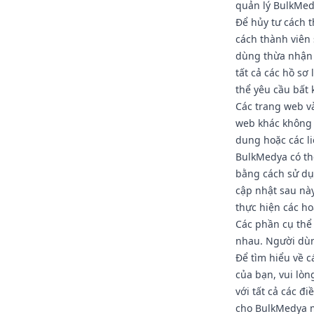
quản lý BulkMed
Để hủy tư cách t
cách thành viên
dùng thừa nhận 
tất cả các hồ s
thể yêu cầu bất 
Các trang web v
web khác không 
dung hoặc các li
BulkMedya có thể
bằng cách sử dụ
cập nhật sau nà
thực hiện các ho
Các phần cụ thể
nhau. Người dùn
Để tìm hiểu về c
của bạn, vui lò
với tất cả các đ
cho BulkMedya m