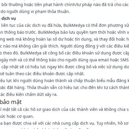
 bồi thường hoặc tiền phạt hành chính/tư pháp nào đã trả cho các
 do người dùng vi phạm thỏa thuận.
a dịch vụ
 liên tục của các dịch vụ đã hứa, BulkMedya có thể đơn phương sử
n thông báo trước. BulkMedya bảo lưu quyền tạm thời hoặc vĩnh 
ang web mà không hoàn lại số dư hoặc tín dụng, và thay đổi hoặc 
úc nào mà không cần giải thích. Người dùng đồng ý với các điều ki
eb theo đó. BulkMedya sẽ công bố các điều khoản sử dụng được cậ
i ngày mới và có thể thông báo cho người dùng qua email hoặc SMS
 cập nhật sẽ có hiệu lực ngay khi được công bố và việc sử dụng d
sẽ tuân theo các điều khoản được cập nhật.
iệu lực khi người dùng hoàn thành và chấp thuận biểu mẫu đăng k
oặc đặt hàng. Thỏa thuận vẫn có hiệu lực cho đến khi tư cách thàn
ác điều kiện chấm dứt xảy ra.
 bảo mật
 mật tất cả các hồ sơ giao dịch của các thành viên và không chia 
hức hoặc cơ quan.
 bạn được chia sẻ với các nhà cung cấp dịch vụ. Tuy nhiên, hồ sơ