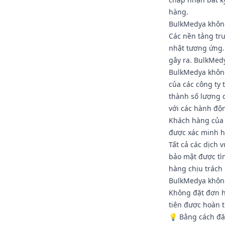
hàng.
BulkMedya không 
Các nền tảng tru
nhật tương ứng.
gây ra. BulkMed
BulkMedya không
của các công ty 
thành số lượng 
với các hành độn
Khách hàng của 
được xác minh h
Tất cả các dịch
bảo mật được tì
hàng chịu trách
BulkMedya không
Không đặt đơn h
tiên được hoàn 
💡 Bằng cách đă