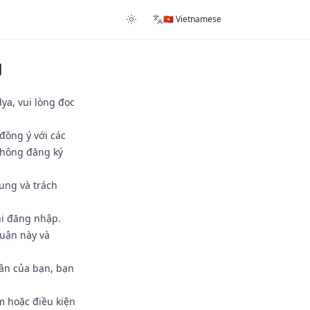
🇻🇳 Vietnamese
g
ya, vui lòng đọc
đồng ý với các
không đăng ký
ung và trách
hi đăng nhập.
huận này và
hân của bạn, bạn
m hoặc điều kiện