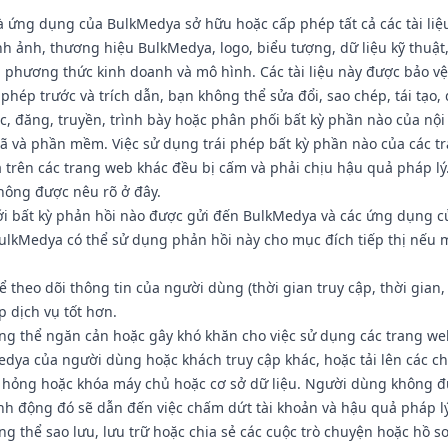
à ứng dụng của BulkMedya sở hữu hoặc cấp phép tất cả các tài liệ
ình ảnh, thương hiệu BulkMedya, logo, biểu tượng, dữ liệu kỹ thuậ
 phương thức kinh doanh và mô hình. Các tài liệu này được bảo v
phép trước và trích dẫn, bạn không thể sửa đổi, sao chép, tái tạo, d
c, đăng, truyền, trình bày hoặc phân phối bất kỳ phần nào của nộ
 và phần mềm. Việc sử dụng trái phép bất kỳ phần nào của các t
trên các trang web khác đều bị cấm và phải chịu hậu quả pháp l
hông được nêu rõ ở đây.
ới bất kỳ phản hồi nào được gửi đến BulkMedya và các ứng dụng c
ulkMedya có thể sử dụng phản hồi này cho mục đích tiếp thị nếu 
 theo dõi thông tin của người dùng (thời gian truy cập, thời gian,
 dịch vụ tốt hơn.
g thể ngăn cản hoặc gây khó khăn cho việc sử dụng các trang w
dya của người dùng hoặc khách truy cập khác, hoặc tải lên các c
 hỏng hoặc khóa máy chủ hoặc cơ sở dữ liệu. Người dùng không 
nh động đó sẽ dẫn đến việc chấm dứt tài khoản và hậu quả pháp lý
 thể sao lưu, lưu trữ hoặc chia sẻ các cuộc trò chuyện hoặc hồ sơ 