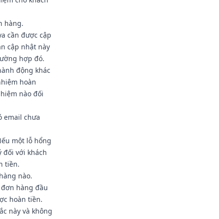
n hàng.
ya cần được cập
ản cập nhật này
rường hợp đó.
 hành động khác
 nhiệm hoàn
nhiệm nào đối
ó email chưa
Nếu một lỗ hổng
 đối với khách
 tiền.
hàng nào.
i đơn hàng đầu
ợc hoàn tiền.
ắc này và không