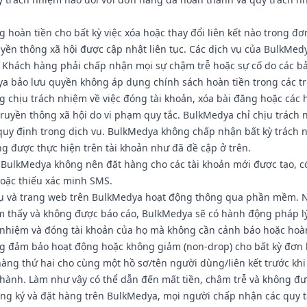
hoàn tiền cho bất kỳ việc xóa hoặc thay đổi liên kết nào trong đơ
yền thông xã hội được cập nhật liên tục. Các dịch vụ của BulkMed
 Khách hàng phải chấp nhận mọi sự chậm trễ hoặc sự cố do các b
ya bảo lưu quyền không áp dụng chính sách hoàn tiền trong các t
 chịu trách nhiệm về việc đóng tài khoản, xóa bài đăng hoặc các
truyền thông xã hội do vi phạm quy tắc. BulkMedya chỉ chịu trách
quy định trong dịch vụ. BulkMedya không chấp nhận bất kỳ trách 
g được thực hiện trên tài khoản như đã đề cập ở trên.
BulkMedya không nên đặt hàng cho các tài khoản mới được tạo, c
oặc thiếu xác minh SMS.
 vụ và trang web trên BulkMedya hoạt động thông qua phần mềm. 
m thấy và không được báo cáo, BulkMedya sẽ có hành động pháp lý
 nhiệm và đóng tài khoản của họ mà không cần cảnh báo hoặc hoàn
 đảm bảo hoạt động hoặc không giảm (non-drop) cho bất kỳ đơn 
àng thứ hai cho cùng một hồ sơ/tên người dùng/liên kết trước kh
thành. Làm như vậy có thể dẫn đến mất tiền, chậm trễ và không đư
ng ký và đặt hàng trên BulkMedya, mọi người chấp nhận các quy t