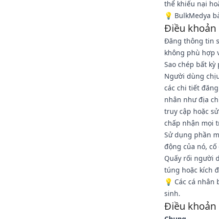
thể khiếu nại ho
💡 BulkMedya bả
Điều khoản
Đăng thông tin 
không phù hợp v
Sao chép bất kỳ
Người dùng chịu 
các chi tiết đăn
nhân như địa chỉ
truy cập hoặc s
chấp nhận mọi t
Sử dụng phần mề
động của nó, cố
Quấy rối người 
túng hoặc kích 
💡 Các cá nhân 
sinh.
Điều khoản
Chung