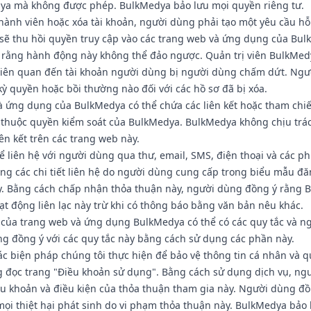
ya mà không được phép. BulkMedya bảo lưu mọi quyền riêng tư.
hành viên hoặc xóa tài khoản, người dùng phải tạo một yêu cầu hỗ 
 sẽ thu hồi quyền truy cập vào các trang web và ứng dụng của Bu
rằng hành động này không thể đảo ngược. Quản trị viên BulkMed
ơ liên quan đến tài khoản người dùng bị người dùng chấm dứt. Ng
kỳ quyền hoặc bồi thường nào đối với các hồ sơ đã bị xóa.
à ứng dụng của BulkMedya có thể chứa các liên kết hoặc tham chi
thuộc quyền kiểm soát của BulkMedya. BulkMedya không chịu trá
ên kết trên các trang web này.
 liên hệ với người dùng qua thư, email, SMS, điện thoại và các p
ng các chi tiết liên hệ do người dùng cung cấp trong biểu mẫu đ
y. Bằng cách chấp nhận thỏa thuận này, người dùng đồng ý rằng 
ạt động liên lạc này trừ khi có thông báo bằng văn bản nêu khác.
 của trang web và ứng dụng BulkMedya có thể có các quy tắc và n
g đồng ý với các quy tắc này bằng cách sử dụng các phần này.
ác biện pháp chúng tôi thực hiện để bảo vệ thông tin cá nhân và q
ng đọc trang "Điều khoản sử dụng". Bằng cách sử dụng dịch vụ, ng
iều khoản và điều kiện của thỏa thuận tham gia này. Người dùng đ
ọi thiệt hại phát sinh do vi phạm thỏa thuận này. BulkMedya bảo