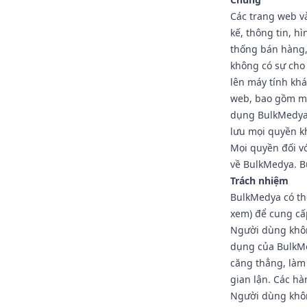
Các trang web v
kế, thông tin, h
thống bán hàng,
không có sự cho 
lên máy tính khá
web, bao gồm mã
dụng BulkMedya 
lưu mọi quyền k
Mọi quyền đối v
về BulkMedya. B
Trách nhiệm
BulkMedya có thể
xem) để cung cấp
Người dùng khôn
dụng của BulkMe
căng thẳng, làm
gian lận. Các hà
Người dùng không