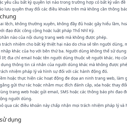
ặc yêu cầu bất kỳ quyền lợi nào trong trường hợp có bất kỳ vấn đề 
o lưu quyền thay đổi các điều khoản trên mà không cần thông báo
 chung
sai lệch, không thường xuyên, không đầy đủ hoặc gây hiểu lầm, ho
ới đạo đức công cộng hoặc luật pháp Thổ Nhĩ Kỳ.
 phần nào của nội dung trang web mà không được phép.
trách nhiệm cho bất kỳ thiệt hại nào do chia sẻ tên người dùng, 
g nhập khác của họ với bên thứ ba. Người dùng không thể sử dụng 
 IP, địa chỉ email hoặc tên người dùng thuộc về người khác. Họ c
ử dụng thông tin cá nhân của người dùng khác mà không được ph
rách nhiệm pháp lý và hình sự đối với các hành động đó.
m hoặc thực hiện các hoạt động đe dọa an ninh trang web, làm 
 gắng gửi thư rác hoặc nhằm mục đích đánh cắp, xóa hoặc thay đổi
dùng trang web hoặc gửi email, SMS hoặc các thông báo phi đạo đ
động người dùng.
bỏ qua các điều khoản này chấp nhận mọi trách nhiệm pháp lý và 
 sử dụng