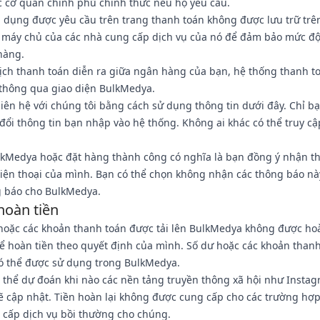
c cơ quan chính phủ chính thức nếu họ yêu cầu.
ín dụng được yêu cầu trên trang thanh toán không được lưu trữ tr
máy chủ của các nhà cung cấp dịch vụ của nó để đảm bảo mức độ
hàng.
dịch thanh toán diễn ra giữa ngân hàng của bạn, hệ thống thanh t
 thông qua giao diện BulkMedya.
liên hệ với chúng tôi bằng cách sử dụng thông tin dưới đây. Chỉ b
 đổi thông tin bạn nhập vào hệ thống. Không ai khác có thể truy cậ
lkMedya hoặc đặt hàng thành công có nghĩa là bạn đồng ý nhận th
điện thoại của mình. Bạn có thể chọn không nhận các thông báo nà
 báo cho BulkMedya.
hoàn tiền
hoặc các khoản thanh toán được tải lên BulkMedya không được hoàn
ể hoàn tiền theo quyết định của mình. Số dư hoặc các khoản thanh
ó thể được sử dụng trong BulkMedya.
 thể dự đoán khi nào các nền tảng truyền thông xã hội như Instag
ẽ cập nhật. Tiền hoàn lại không được cung cấp cho các trường hợp
g cấp dịch vụ bồi thường cho chúng.