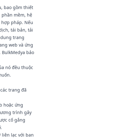
u, bao gồm thiết
t, phần mềm, hệ
ệ hợp pháp. Nếu
ịch, tái bản, tải
i dung trang
rang web và ứng
ý. BulkMedya bảo
ủa nó đều thuộc
muốn.
 các trang đã
eb hoặc ứng
hương trình gây
được cố gắng
.
liên lạc với ban