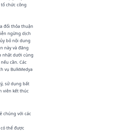
 tổ chức công
a đổi thỏa thuận
viễn ngừng dịch
hủy bỏ nội dung
ện này và đăng
p nhật dưới cùng
 nếu cần. Các
ịch vụ BulkMedya
ý, sử dụng bất
h viên kết thúc
sẻ chúng với các
 có thể được