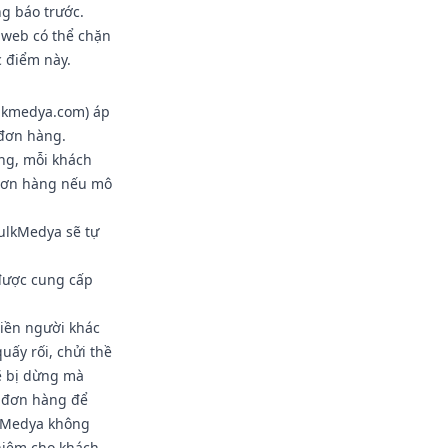
g báo trước.
 web có thể chặn
c điểm này.
ulkmedya.com) áp
 đơn hàng.
àng, mỗi khách
 đơn hàng nếu mô
ulkMedya sẽ tự
được cung cấp
iền người khác
uấy rối, chửi thề
ẽ bị dừng mà
g đơn hàng để
lkMedya không
hiệm cho khách