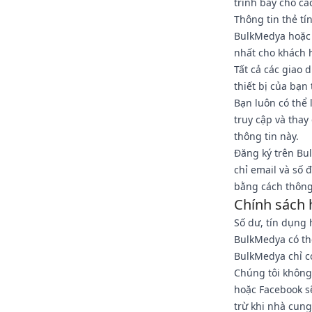
trình bày cho cá
Thông tin thẻ t
BulkMedya hoặc 
nhất cho khách 
Tất cả các giao 
thiết bị của bạn
Bạn luôn có thể 
truy cập và thay
thông tin này.
Đăng ký trên Bu
chỉ email và số 
bằng cách thông
Chính sách 
Số dư, tín dụng 
BulkMedya có th
BulkMedya chỉ c
Chúng tôi không
hoặc Facebook s
trừ khi nhà cun