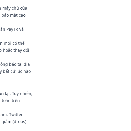
ên máy chủ của
 bảo mật cao
oán PayTR và
ạn mới có thể
p hoặc thay đổi
ông báo tại địa
y bất cứ lúc nào
 lại. Tuy nhiên,
 toán trên
ram, Twitter
 giảm (drops)