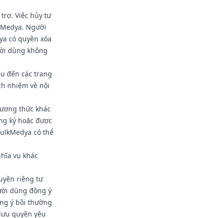
trợ. Việc hủy tư
lkMedya. Người
ya có quyền xóa
ười dùng không
ếu đến các trang
ch nhiệm về nội
hương thức khác
ăng ký hoặc được
BulkMedya có thể
ghĩa vụ khác
uyền riêng tư
ười dùng đồng ý
ồng ý bồi thường
 lưu quyền yêu