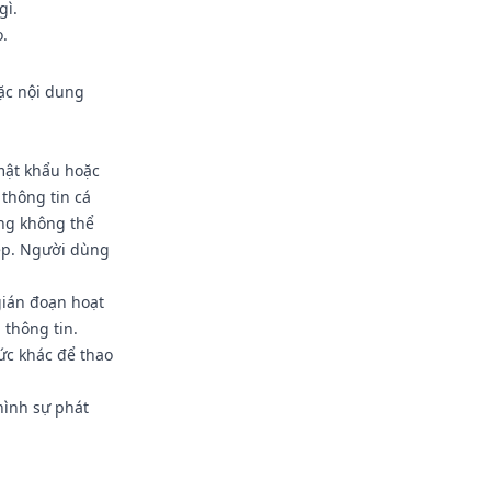
gì.
.
ặc nội dung
mật khẩu hoặc
thông tin cá
ũng không thể
ép. Người dùng
gián đoạn hoạt
 thông tin.
ức khác để thao
hình sự phát