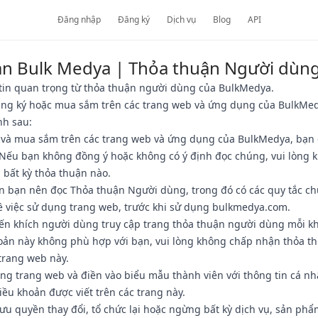
Đăng nhập
Đăng ký
Dịch vụ
Blog
API
ản Bulk Medya | Thỏa thuận Người dùn
 tin quan trọng từ thỏa thuận người dùng của BulkMedya.
ăng ký hoặc mua sắm trên các trang web và ứng dụng của BulkMed
nh sau:
 và mua sắm trên các trang web và ứng dụng của BulkMedya, bạn 
 Nếu bạn không đồng ý hoặc không có ý định đọc chúng, vui lòng 
 bất kỳ thỏa thuận nào.
n bạn nên đọc Thỏa thuận Người dùng, trong đó có các quy tắc ch
ề việc sử dụng trang web, trước khi sử dụng bulkmedya.com.
n khích người dùng truy cập trang thỏa thuận người dùng mỗi k
oản này không phù hợp với bạn, vui lòng không chấp nhận thỏa t
rang web này.
ng trang web và điền vào biểu mẫu thành viên với thông tin cá n
ều khoản được viết trên các trang này.
u quyền thay đổi, tổ chức lại hoặc ngừng bất kỳ dịch vụ, sản phẩ