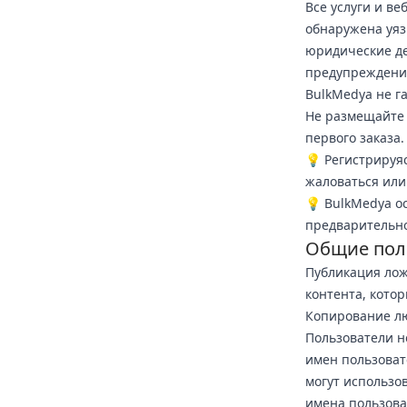
Все услуги и в
обнаружена уяз
юридические де
предупреждения
BulkMedya не га
Не размещайте 
первого заказа.
💡 Регистрируя
жаловаться или
💡 BulkMedya о
предварительно
Общие пол
Публикация лож
контента, кото
Копирование лю
Пользователи н
имен пользоват
могут использо
имена пользова