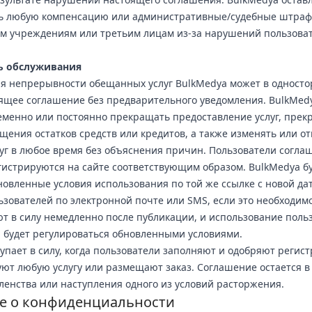
ть любую компенсацию или административные/судебные штраф
м учреждениям или третьим лицам из-за нарушений пользова
ь обслуживания
я непрерывности обещанных услуг BulkMedya может в одност
ящее соглашение без предварительного уведомления. BulkMedy
еменно или постоянно прекращать предоставление услуг, прек
ещения остатков средств или кредитов, а также изменять или о
уг в любое время без объяснения причин. Пользователи согла
гистрируются на сайте соответствующим образом. BulkMedya б
новленные условия использования по той же ссылке с новой да
ьзователей по электронной почте или SMS, если это необходи
ют в силу немедленно после публикации, и использование поль
a будет регулироваться обновленными условиями.
упает в силу, когда пользователи заполняют и одобряют реги
уют любую услугу или размещают заказ. Соглашение остается в
енства или наступления одного из условий расторжения.
е о конфиденциальности