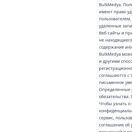
BulkMedya. Пол
имеют право уд
пользователем.
удаленные запи
Веб-сайты и пр
не находящиеся
содержание или
BulkMedya може
и другими спос
регистрационно
соглашаются с 
письменное уве
Определенные р
обязательства.
Чтобы узнать о
конфиденциальн
сервис, пользо
соглашения об 
возникший в ре