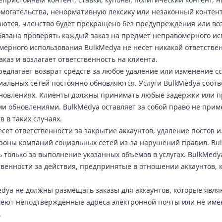
омогательства, ненормативную лексику или незаконный контент
ются, членство будет прекращено без предупреждения или воз
бязана проверять каждый заказ на предмет неправомерного ис
мерного использования BulkMedya не несет никакой ответствен
каз и возлагает ответственность на клиента.
редлагает возврат средств за любое удаление или изменение сс
альных сетей постоянно обновляются. Услуги BulkMedya соотв
новлениях. Клиенты должны принимать любые задержки или п
и обновлениями. BulkMedya оставляет за собой право не прим
в в таких случаях.
сет ответственности за закрытие аккаунтов, удаление постов и
ороны компаний социальных сетей из-за нарушений правил. Bu
ь только за выполнение указанных объемов в услугах. BulkMedy
твенности за действия, предпринятые в отношении аккаунтов, к
dya не должны размещать заказы для аккаунтов, которые явля
еют неподтвержденные адреса электронной почты или не име
.