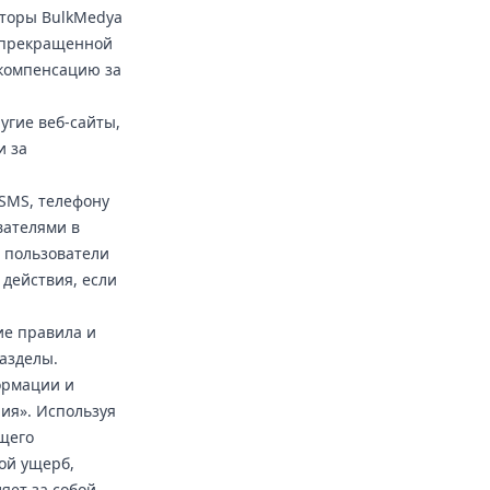
аторы BulkMedya
, прекращенной
 компенсацию за
угие веб-сайты,
и за
 SMS, телефону
вателями в
 пользователи
действия, если
ие правила и
разделы.
ормации и
ия». Используя
щего
ой ущерб,
яет за собой