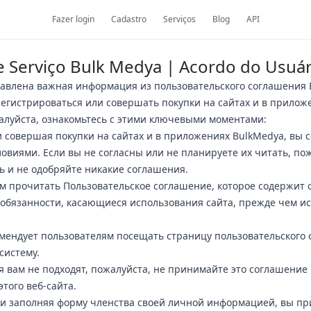
Fazer login
Cadastro
Serviços
Blog
API
 Serviço Bulk Medya | Acordo do Usuár
тавлена важная информация из пользовательского соглашения 
егистрироваться или совершать покупки на сайтах и в прилож
алуйста, ознакомьтесь с этими ключевыми моментами:
и совершая покупки на сайтах и в приложениях BulkMedya, вы 
овиями. Если вы не согласны или не планируете их читать, пож
ь и не одобряйте никакие соглашения.
м прочитать Пользовательское соглашение, которое содержит
обязанности, касающиеся использования сайта, прежде чем и
мендует пользователям посещать страницу пользовательского
систему.
ия вам не подходят, пожалуйста, не принимайте это соглашение
того веб-сайта.
 и заполняя форму членства своей личной информацией, вы п