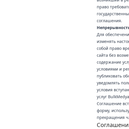
право требова
государственны
соглашения.
Непрерывност
Для обеспечени
изменять насто
собой право вр
сайта без возм
содержание усл
условиями и ре
публиковать об
уведомлять пол
условия вступа
услуг BulkMedy
Соглашение вст
форму, использ
прекращения чл
Соглашени