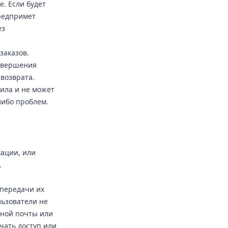
. Если будет
предпримет
ез
заказов.
завершения
 возврата.
ила и не может
либо проблем.
ации, или
.
 передачи их
льзователи не
нной почты или
чать доступ или