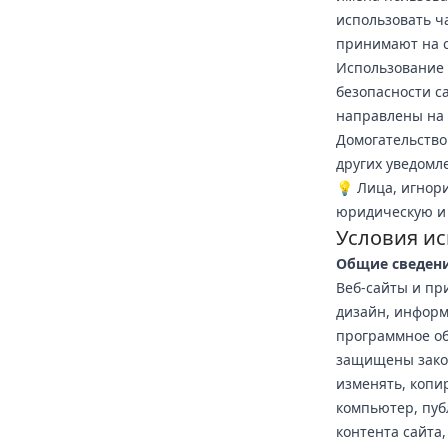
использовать ч
принимают на с
Использование 
безопасности с
направлены на 
Домогательство
других уведомл
💡 Лица, игнор
юридическую и 
Условия и
Общие сведен
Веб-сайты и пр
дизайн, информ
программное об
защищены закон
изменять, копи
компьютер, пуб
контента сайта