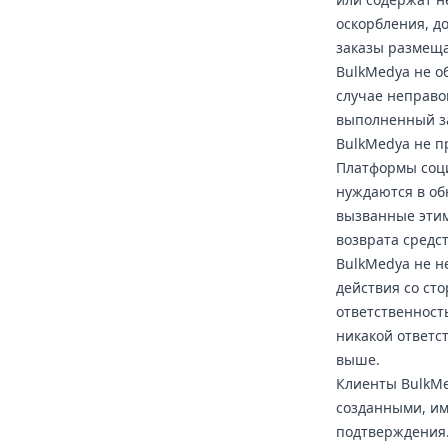
оскорбления, д
заказы размеща
BulkMedya не о
случае неправо
выполненный за
BulkMedya не п
Платформы соци
нуждаются в об
вызванные этим
возврата средст
BulkMedya не не
действия со ст
ответственност
никакой ответс
выше.
Клиенты BulkMe
созданными, им
подтверждения