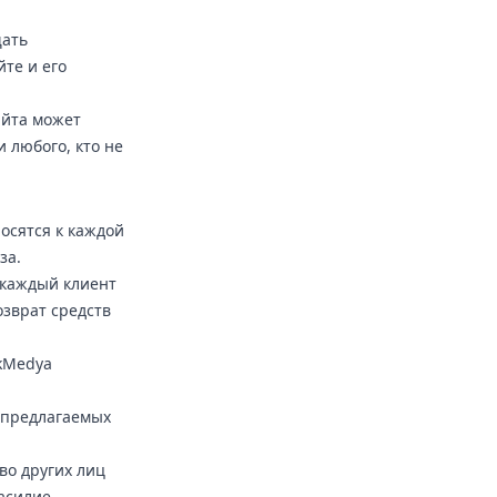
щать
йте и его
айта может
 любого, кто не
осятся к каждой
за.
 каждый клиент
озврат средств
lkMedya
, предлагаемых
во других лиц
асилие,