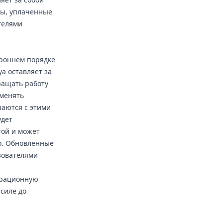
ы, уплаченные
телями
ороннем порядке
a оставляет за
ращать работу
тменять
шаются с этими
удет
той и может
мо. Обновленные
зователями
страционную
 силе до