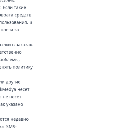
. Если такие
врата средств.
пользования. В
ности за
ылки в заказах.
етственно
роблемы,
енять политику
ли другие
lkMedya несет
a не несет
ак указано
ются недавно
ют SMS-