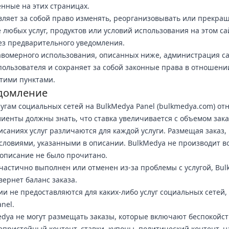
енные на этих страницах.
вляет за собой право изменять, реорганизовывать или прекра
 любых услуг, продуктов или условий использования на этом са
з предварительного уведомления.
авомерного использования, описанных ниже, администрация с
пользователя и сохраняет за собой законные права в отношении
этими пунктами.
домление
угам социальных сетей на BulkMedya Panel (bulkmedya.com) отн
лиенты должны знать, что ставка увеличивается с объемом зака
исаниях услуг различаются для каждой услуги. Размещая заказ,
условиями, указанными в описании. BulkMedya не производит в
и описание не было прочитано.
 частично выполнен или отменен из-за проблемы с услугой, Bu
вернет баланс заказа.
ии не предоставляются для каких-либо услуг социальных сетей
nel.
dya не могут размещать заказы, которые включают беспокойст
епристойный контент, ставки, купоны, политический контент, н