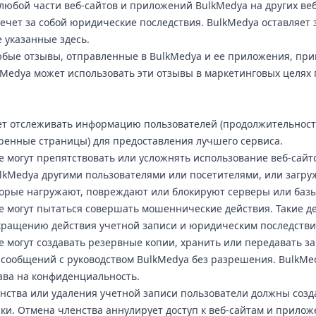
любой части веб-сайтов и приложений BulkMedya на других веб
ечет за собой юридические последствия. BulkMedya оставляет з
е указанные здесь.
юбые отзывы, отправленные в BulkMedya и ее приложения, пр
kMedya может использовать эти отзывы в маркетинговых целях 
т отслеживать информацию пользователей (продолжительност
ренные страницы) для предоставления лучшего сервиса.
е могут препятствовать или усложнять использование веб-сайт
kMedya другими пользователями или посетителями, или загру
орые нагружают, повреждают или блокируют серверы или базы
е могут пытаться совершать мошеннические действия. Такие д
кращению действия учетной записи и юридическим последстви
е могут создавать резервные копии, хранить или передавать з
 сообщений с руководством BulkMedya без разрешения. BulkMe
рава на конфиденциальность.
нства или удаления учетной записи пользователи должны созда
ки. Отмена членства аннулирует доступ к веб-сайтам и прило