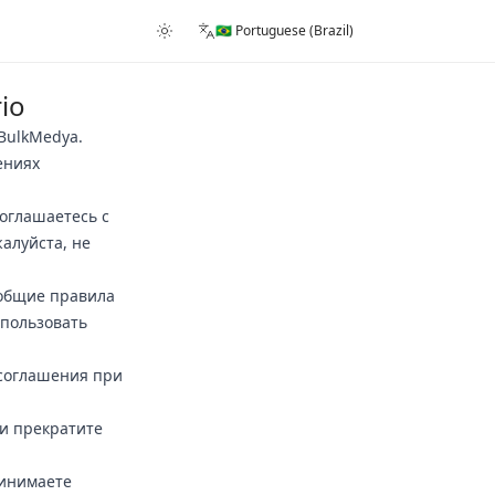
🇧🇷 Portuguese (Brazil)
io
BulkMedya.
ениях
соглашаетесь с
алуйста, не
 общие правила
спользовать
 соглашения при
 и прекратите
ринимаете