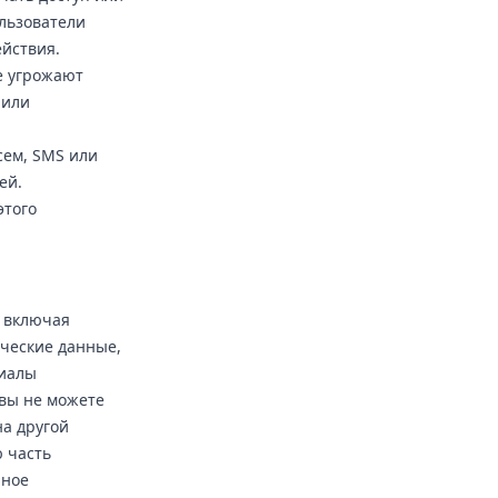
льзователи
ействия.
е угрожают
 или
сем, SMS или
ей.
этого
 включая
ические данные,
риалы
вы не можете
на другой
 часть
нное