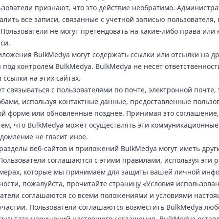
ьзователи признают, что это действие необратимо. Администр
алить все записи, связанные с учетной записью пользователя
 Пользователи не могут претендовать на какие-либо права или
си.
иложения BulkMedya могут содержать ссылки или отсылки на др
 под контролем BulkMedya. BulkMedya не несет ответственност
 ссылки на этих сайтах.
т связываться с пользователями по почте, электронной почте,
обами, используя контактные данные, предоставленные пользо
й форме или обновленные позднее. Принимая это соглашение,
тем, что BulkMedya может осуществлять эти коммуникационные 
домление не гласит иное.
азделы веб-сайтов и приложений BulkMedya могут иметь друг
 Пользователи соглашаются с этими правилами, используя эти 
 мерах, которые мы принимаем для защиты вашей личной инф
ости, пожалуйста, прочитайте страницу «Условия использован
ватели соглашаются со всеми положениями и условиями настоя
участии. Пользователи соглашаются возместить BulkMedya люб
зультате нарушений настоящего соглашения. BulkMedya оставл