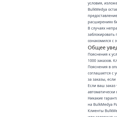
условия, излож
BulkMedya оста
предоставление
расширениях бе
В случаях непр
заблокировать 
ознакомился с 
Общее уве
Пояснения к усл
1000 заказов. К
Пояснения в оп
соглашается с 
за заказы, есл
Если ваш заказ
автоматически 
Никакие гарант
на BulkMedya Pa
Клиенты BulkMe
или содержат н