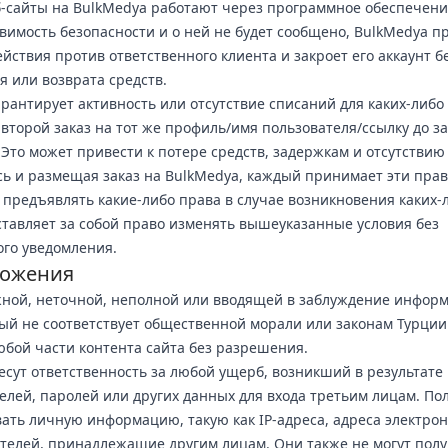
еб-сайты на BulkMedya работают через программное обеспечение
вимость безопасности и о ней не будет сообщено, BulkMedya 
йствия против ответственного клиента и закроет его аккаунт б
 или возврата средств.
рантирует активность или отсутствие списаний для каких-либо 
второй заказ на тот же профиль/имя пользователя/ссылку до 
 Это может привести к потере средств, задержкам и отсутствию
сь и размещая заказ на BulkMedya, каждый принимает эти прав
 предъявлять какие-либо права в случае возникновения каких-
ставляет за собой право изменять вышеуказанные условия без
го уведомления.
ожения
ной, неточной, неполной или вводящей в заблуждение информ
рый не соответствует общественной морали или законам Турции
бой части контента сайта без разрешения.
есут ответственность за любой ущерб, возникший в результате
елей, паролей или других данных для входа третьим лицам. По
вать личную информацию, такую как IP-адреса, адреса электро
телей, принадлежащие другим лицам. Они также не могут полу