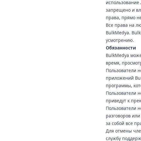
использование 
запрещено и вл
права, прямо н
Все права на л
BulkMedya. Bul
усмотрению.
Обязанности
BulkMedya може
время, просмот
Пользователи н
приложений Bul
программы, кот
Пользователи н
приведут к пре
Пользователи н
разговоров или
за собой все п
Для отмены чле
службу поддерж