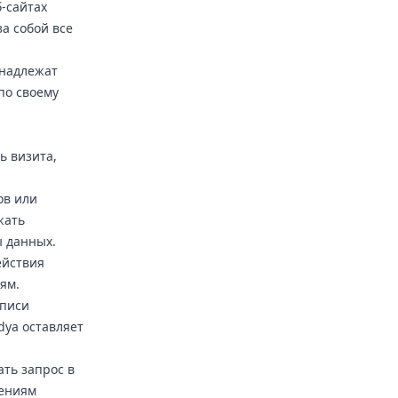
-сайтах
а собой все
инадлежат
по своему
ь визита,
ов или
жать
 данных.
ействия
ям.
аписи
dya оставляет
ть запрос в
жениям