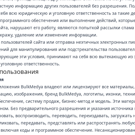
астную информацию других пользователей без разрешения. По
ебя всю юридическую и уголовную ответственность за такие д
программного обеспечения или выполнение действий, которы
айта, нарушают его работу, являются попыткой рассылки спама
кражу, удаление или изменение информации.
 пользователей сайта или отправка неэтичных электронных пи
ений для манипулирования или подстрекательства пользовател
ирующие эти условия, принимают на себя всю вытекающую из 
уголовную ответственность.
спользования
ия
иложения BulkMedya владеют или лицензируют все материалы,
ацию, изображения, бренд BulkMedya, логотипы, иконки, техн
еспечение, систему продаж, бизнес-метод и модель. Эти мате
ом. Без предварительного разрешения и указания источника 
ровать, воспроизводить, переводить, переиздавать, загружать 
ликовать, передавать, представлять или распространять любую
, включая коды и программное обеспечение. Несанкционирова