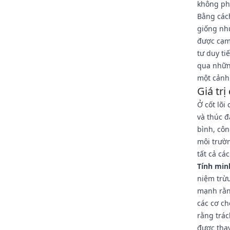
không phả
Bằng cách
giống như
được cạm 
tư duy t
qua nhữn
một cảnh
Giá trị
Ở cốt lõi
và thúc đ
bình, côn
môi trườn
tất cả cá
Tính min
niệm trừ
mạnh rằng
các cơ ch
rằng trác
được thay