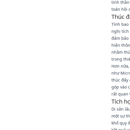
tinh thầ
toán hồi 
Thúc đ
Tính bao 
nghị tích
đảm bảo l
hiện thô
nhằm thú
trong thiế
Hơn nữa
như Micro
thúc đẩy 
góp vào 
rất quan 
Tích h
Di sản lâ
một sự th
khổ quy đ
kết quả c