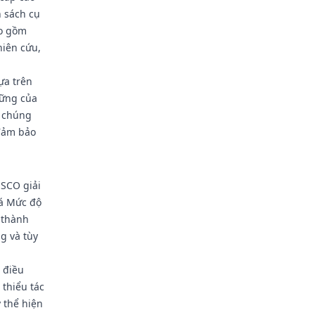
 sách cụ
ao gồm
hiên cứu,
ựa trên
vững của
g chúng
 đảm bảo
ESCO giải
iá Mức độ
 thành
g và tùy
 điều
 thiểu tác
 thể hiện