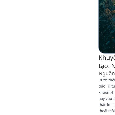
Khuyế
tạo: 
Nguồn 
Được thô
đức Trí t
khuôn khổ
này vượt 
thác lợi 
thoái mô