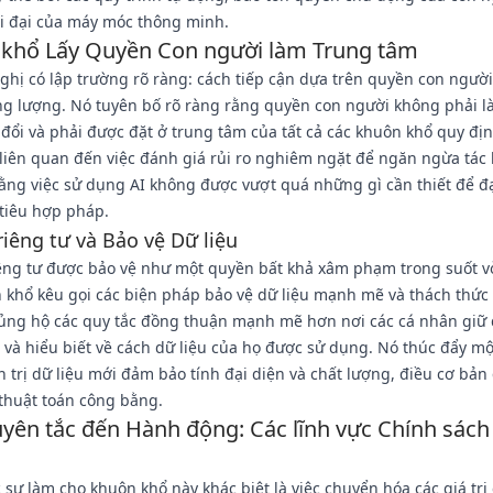
ời đại của máy móc thông minh.
khổ Lấy Quyền Con người làm Trung tâm
hị có lập trường rõ ràng: cách tiếp cận dựa trên quyền con người
g lượng. Nó tuyên bố rõ ràng rằng quyền con người không phải là
đổi và phải được đặt ở trung tâm của tất cả các khuôn khổ quy địn
liên quan đến việc đánh giá rủi ro nghiêm ngặt để ngăn ngừa tác 
ằng việc sử dụng AI không được vượt quá những gì cần thiết để đ
tiêu hợp pháp.
iêng tư và Bảo vệ Dữ liệu
êng tư được bảo vệ như một quyền bất khả xâm phạm trong suốt v
 khổ kêu gọi các biện pháp bảo vệ dữ liệu mạnh mẽ và thách thức
, ủng hộ các quy tắc đồng thuận mạnh mẽ hơn nơi các cá nhân giữ
 và hiểu biết về cách dữ liệu của họ được sử dụng. Nó thúc đẩy m
 trị dữ liệu mới đảm bảo tính đại diện và chất lượng, điều cơ bản
 thuật toán công bằng.
yên tắc đến Hành động: Các lĩnh vực Chính sách
 sự làm cho khuôn khổ này khác biệt là việc chuyển hóa các giá trị