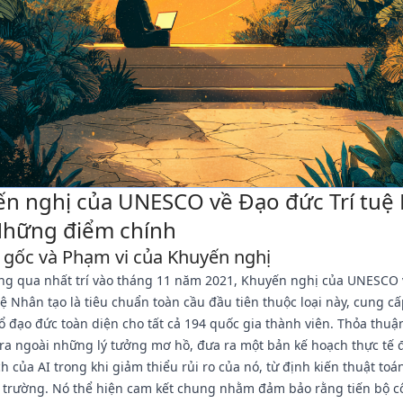
n nghị của UNESCO về Đạo đức Trí tuệ
Những điểm chính
gốc và Phạm vi của Khuyến nghị
ng qua nhất trí vào tháng 11 năm 2021, Khuyến nghị của UNESCO
uệ Nhân tạo là tiêu chuẩn toàn cầu đầu tiên thuộc loại này, cung c
 đạo đức toàn diện cho tất cả 194 quốc gia thành viên. Thỏa thuận
ra ngoài những lý tưởng mơ hồ, đưa ra một bản kế hoạch thực tế 
ích của AI trong khi giảm thiểu rủi ro của nó, từ định kiến thuật to
i trường. Nó thể hiện cam kết chung nhằm đảm bảo rằng tiến bộ 