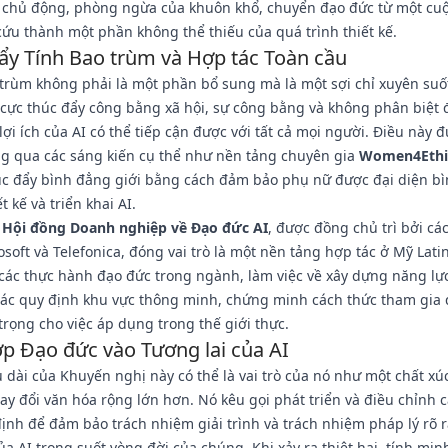
n chủ động, phòng ngừa của khuôn khổ, chuyển đạo đức từ một cu
cứu thành một phần không thể thiếu của quá trình thiết kế.
ẩy Tính Bao trùm và Hợp tác Toàn cầu
trùm không phải là một phần bổ sung mà là một sợi chỉ xuyên suố
 cực thúc đẩy công bằng xã hội, sự công bằng và không phân biệt đ
ợi ích của AI có thể tiếp cận được với tất cả mọi người. Điều này 
ng qua các sáng kiến cụ thể như nền tảng chuyên gia
Women4Ethic
c đẩy bình đẳng giới bằng cách đảm bảo phụ nữ được đại diện b
t kế và triển khai AI.
,
Hội đồng Doanh nghiệp về Đạo đức AI
, được đồng chủ trì bởi cá
soft và Telefonica, đóng vai trò là một nền tảng hợp tác ở Mỹ Lati
các thực hành đạo đức trong ngành, làm việc về xây dựng năng lự
các quy định khu vực thông minh, chứng minh cách thức tham gia 
trọng cho việc áp dụng trong thế giới thực.
ợp Đạo đức vào Tương lai của AI
u dài của Khuyến nghị này có thể là vai trò của nó như một chất xú
ay đổi văn hóa rộng lớn hơn. Nó kêu gọi phát triển và điều chỉnh 
ịnh để đảm bảo trách nhiệm giải trình và trách nhiệm pháp lý rõ 
ủa AI trong suốt vòng đời của chúng. Khi xảy ra thiệt hại, tính mi