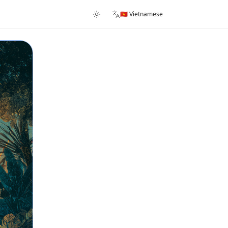
🇻🇳 Vietnamese