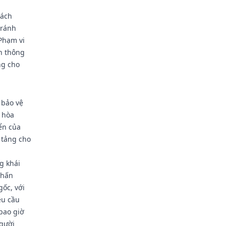
cách
tránh
Phạm vi
h thông
ng cho
, bảo vệ
i hòa
ển của
 tảng cho
g khái
nhấn
ốc, với
êu cầu
bao giờ
người