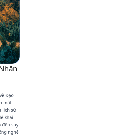
 Nhân
 về Đạo
ấp một
 lịch sử
để khai
án đến suy
công nghệ