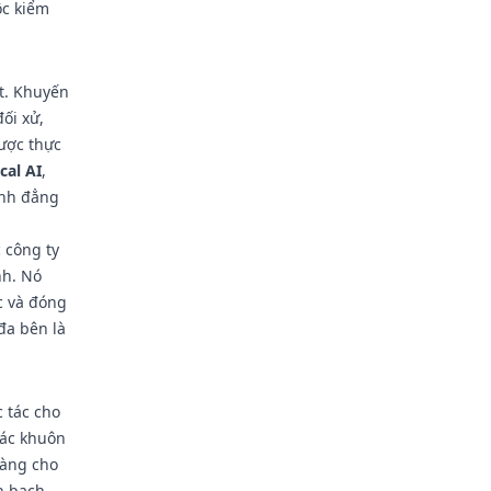
ộc kiểm
t. Khuyến
ối xử,
được thực
al AI
,
ình đẳng
c công ty
nh. Nó
c và đóng
đa bên là
c tác cho
các khuôn
ràng cho
nh bạch