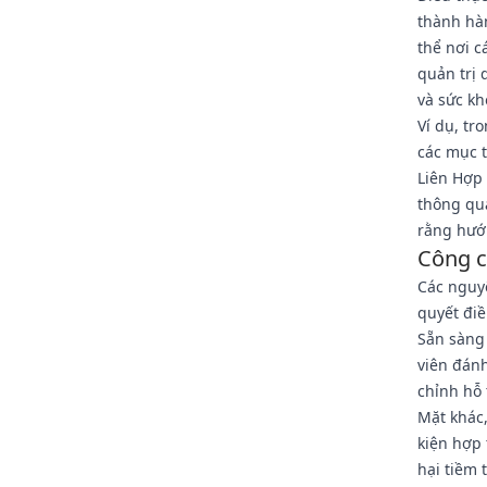
thành hà
thể nơi c
quản trị 
và sức kh
Ví dụ, tr
các mục t
Liên Hợp 
thông qua
rằng hướ
Công c
Các nguyê
quyết đi
Sẵn sàng 
viên đán
chỉnh hỗ 
Mặt khác,
kiện hợp 
hại tiềm 