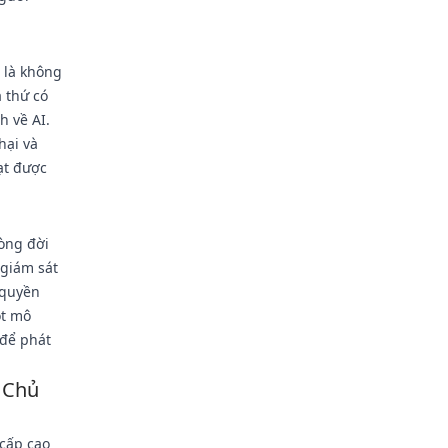
 là không
 thứ có
h về AI.
hại và
ạt được
òng đời
 giám sát
 quyền
ột mô
 để phát
 Chủ
 cấp cao