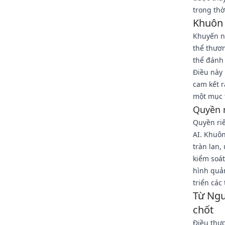
trong th
Khuôn 
Khuyến ng
thể thươn
thể đánh 
Điều này 
cam kết r
một mục 
Quyền r
Quyền ri
AI. Khuôn
tràn lan
kiểm soát
hình quản
triển các
Từ Ngu
chốt
Điều thực