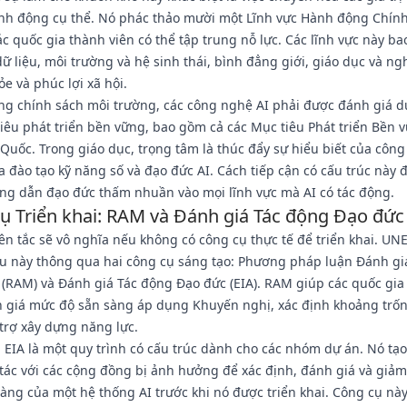
nh động cụ thể. Nó phác thảo mười một Lĩnh vực Hành động Chính
ác quốc gia thành viên có thể tập trung nỗ lực. Các lĩnh vực này b
dữ liệu, môi trường và hệ sinh thái, bình đẳng giới, giáo dục và ng
ỏe và phúc lợi xã hội.
ong chính sách môi trường, các công nghệ AI phải được đánh giá d
iêu phát triển bền vững, bao gồm cả các Mục tiêu Phát triển Bền 
Quốc. Trong giáo dục, trọng tâm là thúc đẩy sự hiểu biết của côn
 đào tạo kỹ năng số và đạo đức AI. Cách tiếp cận có cấu trúc này
ng dẫn đạo đức thấm nhuần vào mọi lĩnh vực mà AI có tác động.
ụ Triển khai: RAM và Đánh giá Tác động Đạo đức
n tắc sẽ vô nghĩa nếu không có công cụ thực tế để triển khai. UN
ều này thông qua hai công cụ sáng tạo: Phương pháp luận Đánh g
(RAM) và Đánh giá Tác động Đạo đức (EIA). RAM giúp các quốc gia
h giá mức độ sẵn sàng áp dụng Khuyến nghị, xác định khoảng trốn
trợ xây dựng năng lực.
 EIA là một quy trình có cấu trúc dành cho các nhóm dự án. Nó tạo
tác với các cộng đồng bị ảnh hưởng để xác định, đánh giá và giảm
tàng của một hệ thống AI trước khi nó được triển khai. Công cụ này