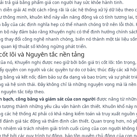
i trả giá bằng phẩm giá con người hay sức khỏe hành tinh.
 diễn giải AI một cách rộng rãi là các hệ thống xử lý dữ liệu theo 
 thông minh, khuôn khổ này vẫn năng động và có tính tương lai, 
bẫy của các định nghĩa hẹp có thể nhanh chóng trở nên lỗi thời. 
iến bộ này đảm bảo rằng Khuyến nghị có thể định hướng chính sác
g thay đổi công nghệ nhanh chóng, biến nó thành một tài liệu số
 quan kỹ thuật số không ngừng phát triển.
 cốt lõi và Nguyên tắc nền tảng
 của nó, Khuyến nghị được neo giữ bởi bốn giá trị cốt lõi: tôn trọng
ẩy quyền con người và các quyền tự do cơ bản; thúc đẩy các xã hộ
g bằng và kết nối; đảm bảo sự đa dạng và bao trùm; và sự phát tri
g và hệ sinh thái. Đây không chỉ là những nguyện vọng mà là nền
c nguyên tắc tiếp theo.
h bạch, công bằng và giám sát của con người
được nâng từ nhữn
u tượng thành những yêu cầu vận hành cần thiết. Khuôn khổ này 
 các hệ thống AI phải có khả năng kiểm toán và truy xuất nguồn g
ế đánh giá tác động và thẩm định cần thiết. Quan trọng hơn, nó y
h nhiệm và trách nhiệm giải trình cuối cùng của con người không 
 thế bởi các quy trình tự động, bảo tồn quyền chủ động của con 