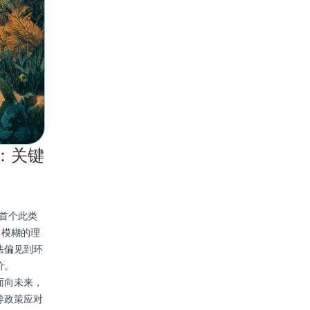
：关键
是首个此类
了模糊的理
法偏见到环
价。
面向未来，
导政策应对