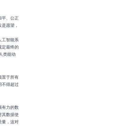
和平、公正
仅是愿望，
人工智能系
规定最终的
人类能动
须置于所有
用不得超过
强有力的数
对其数据使
质量，这对