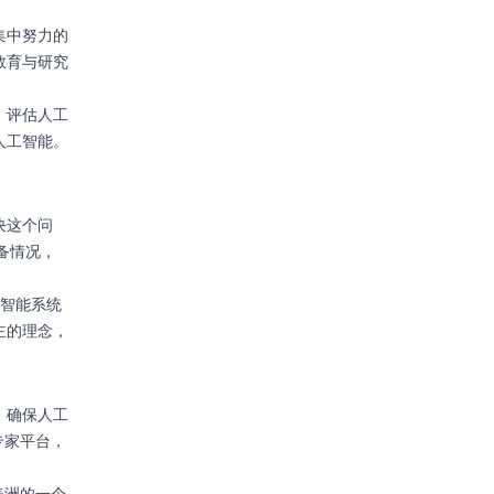
集中努力的
教育与研究
）评估人工
人工智能。
决这个问
备情况，
工智能系统
主的理念，
，确保人工
专家平台，
。
美洲的一个