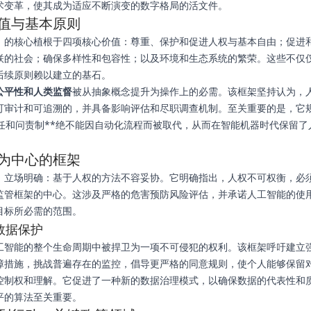
术变革，使其成为适应不断演变的数字格局的活文件。
值与基本原则
》的核心植根于四项核心价值：尊重、保护和促进人权与基本自由；促进
联的社会；确保多样性和包容性；以及环境和生态系统的繁荣。这些不仅
后续原则赖以建立的基石。
公平性和人类监督
被从抽象概念提升为操作上的必需。该框架坚持认为，
可审计和可追溯的，并具备影响评估和尽职调查机制。至关重要的是，它
责任和问责制**绝不能因自动化流程而被取代，从而在智能机器时代保留了
为中心的框架
》立场明确：基于人权的方法不容妥协。它明确指出，人权不可权衡，必
监管框架的中心。这涉及严格的危害预防风险评估，并承诺人工智能的使
目标所必需的范围。
数据保护
工智能的整个生命周期中被捍卫为一项不可侵犯的权利。该框架呼吁建立
障措施，挑战普遍存在的监控，倡导更严格的同意规则，使个人能够保留
控制权和理解。它促进了一种新的数据治理模式，以确保数据的代表性和
平的算法至关重要。