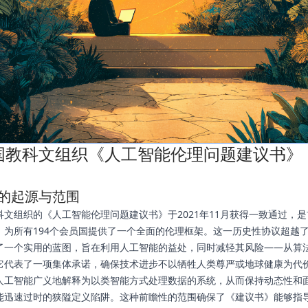
国教科文组织《人工智能伦理问题建议书》
的起源与范围
科文组织的《人工智能伦理问题建议书》于2021年11月获得一致通过，
，为所有194个会员国提供了一个全面的伦理框架。这一历史性协议超越
了一个实用的蓝图，旨在利用人工智能的益处，同时减轻其风险——从算
它代表了一项集体承诺，确保技术进步不以牺牲人类尊严或地球健康为代
人工智能广义地解释为以类智能方式处理数据的系统，从而保持动态性和
能迅速过时的狭隘定义陷阱。这种前瞻性的范围确保了《建议书》能够指