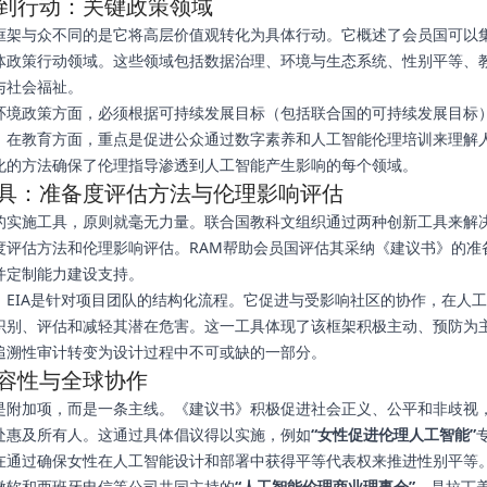
到行动：关键政策领域
框架与众不同的是它将高层价值观转化为具体行动。它概述了会员国可以
体政策行动领域。这些领域包括数据治理、环境与生态系统、性别平等、
与社会福祉。
环境政策方面，必须根据可持续发展目标（包括联合国的可持续发展目标
。在教育方面，重点是促进公众通过数字素养和人工智能伦理培训来理解
化的方法确保了伦理指导渗透到人工智能产生影响的每个领域。
具：准备度评估方法与伦理影响评估
的实施工具，原则就毫无力量。联合国教科文组织通过两种创新工具来解
度评估方法和伦理影响评估。RAM帮助会员国评估其采纳《建议书》的准
并定制能力建设支持。
，EIA是针对项目团队的结构化流程。它促进与受影响社区的协作，在人
识别、评估和减轻其潜在危害。这一工具体现了该框架积极主动、预防为
追溯性审计转变为设计过程中不可或缺的一部分。
容性与全球协作
是附加项，而是一条主线。《建议书》积极促进社会正义、公平和非歧视
处惠及所有人。这通过具体倡议得以实施，例如
“女性促进伦理人工智能”
在通过确保女性在人工智能设计和部署中获得平等代表权来推进性别平等
微软和西班牙电信等公司共同主持的
“人工智能伦理商业理事会”
，是拉丁