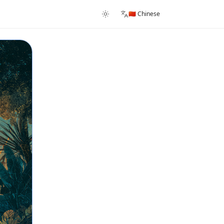
🇨🇳 Chinese