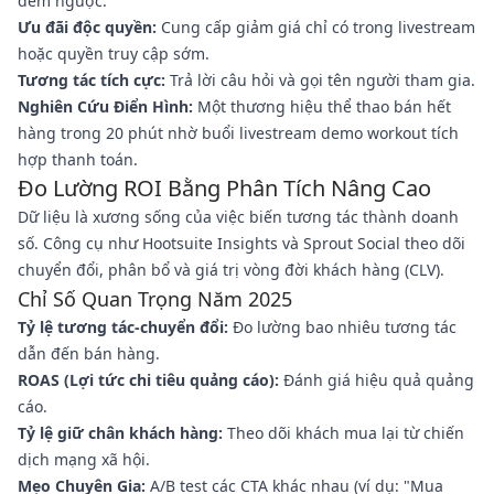
đếm ngược.
Ưu đãi độc quyền:
Cung cấp giảm giá chỉ có trong livestream
hoặc quyền truy cập sớm.
Tương tác tích cực:
Trả lời câu hỏi và gọi tên người tham gia.
Nghiên Cứu Điển Hình:
Một thương hiệu thể thao bán hết
hàng trong 20 phút nhờ buổi livestream demo workout tích
hợp thanh toán.
Đo Lường ROI Bằng Phân Tích Nâng Cao
Dữ liệu là xương sống của việc biến tương tác thành doanh
số. Công cụ như Hootsuite Insights và Sprout Social theo dõi
chuyển đổi, phân bổ và giá trị vòng đời khách hàng (CLV).
Chỉ Số Quan Trọng Năm 2025
Tỷ lệ tương tác-chuyển đổi:
Đo lường bao nhiêu tương tác
dẫn đến bán hàng.
ROAS (Lợi tức chi tiêu quảng cáo):
Đánh giá hiệu quả quảng
cáo.
Tỷ lệ giữ chân khách hàng:
Theo dõi khách mua lại từ chiến
dịch mạng xã hội.
Mẹo Chuyên Gia:
A/B test các CTA khác nhau (ví dụ: "Mua