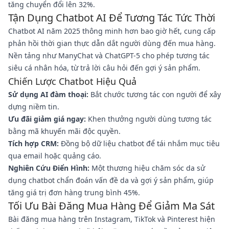
tăng chuyển đổi lên 32%.
Tận Dụng Chatbot AI Để Tương Tác Tức Thời
Chatbot AI năm 2025 thông minh hơn bao giờ hết, cung cấp
phản hồi thời gian thực dẫn dắt người dùng đến mua hàng.
Nền tảng như ManyChat và ChatGPT-5 cho phép tương tác
siêu cá nhân hóa, từ trả lời câu hỏi đến gợi ý sản phẩm.
Chiến Lược Chatbot Hiệu Quả
Sử dụng AI đàm thoại:
Bắt chước tương tác con người để xây
dựng niềm tin.
Ưu đãi giảm giá ngay:
Khen thưởng người dùng tương tác
bằng mã khuyến mãi độc quyền.
Tích hợp CRM:
Đồng bộ dữ liệu chatbot để tái nhắm mục tiêu
qua email hoặc quảng cáo.
Nghiên Cứu Điển Hình:
Một thương hiệu chăm sóc da sử
dụng chatbot chẩn đoán vấn đề da và gợi ý sản phẩm, giúp
tăng giá trị đơn hàng trung bình 45%.
Tối Ưu Bài Đăng Mua Hàng Để Giảm Ma Sát
Bài đăng mua hàng trên Instagram, TikTok và Pinterest hiện