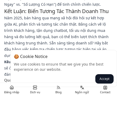
Ngay" vs. "Số Lượng Có Hạn") để tinh chỉnh chiến lược.
Kết Luận: Biến Tương Tác Thành Doanh Thu
Năm 2025, bán hàng qua mạng xã hội đòi hỏi sự kết hợp
giữa AI, phân tích và tương tác chân thật. Bằng cách vẽ lộ
trình khách hàng, tận dụng chatbot, tối ưu nội dung mua
hàng và đo lường kết quả, bạn có thể biến lượt thích thành
khách hàng trung thành. Sẵn sàng tăng doanh số? Hãy bắt
đầu bằng việc kiểm tra chiến lược tương tác hiện tại và áp
dụng một trong các chiến thuật này ngay hôm nay.
🍪 Cookie Notice
Kêu Gọi Hành Động:
Bạn sẽ thử chiến lược nào trước? Chia
We use cookies to ensure that we give you the best
sẻ ở phần bình luận hoặc nhắn tin cho chúng tôi để nhận
experience on our website.
đánh giá mạng xã hội miễn phí!
Accept
Quay lại
Đăng nhập
Dịch vụ
Blog
Ngôn ngữ
Contact