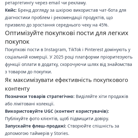
ретаргетингу через email чи рекламу.
Кейс:
Бренд догляду за шкірою використав чат-бота для
діагностики проблем і рекомендації продуктів, що
призвело до зростання середнього чеку на 45%.
Оптимізуйте покупкові пости для легких
покупок
Покупкові пости в Instagram, TikTok і Pinterest домінують у
соціальній комерції. У 2025 році платформи пріоритезують
функції оплати в додатку, скорочуючи шлях від знайомства
з товаром до покупки.
Як максимізувати ефективність покупкового
контенту
Позначки товарів стратегічно:
Виділяйте хіти продажів
або лімітовані колекції.
Використовуйте UGC (контент користувачів):
Публікуйте фото клієнтів, щоб підвищити довіру.
Запускайте флеш-продажі:
Створюйте спішність за
допомогою таймерів у Stories.