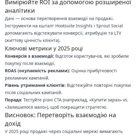
Вимірюйте ROI за допомогою розширеної
аналітики
Дані — основа перетворення взаємодії на продажі.
Інструменти на кшталт Hootsuite Insights і Sprout Social
допомагають відстежувати конверсії, атрибуцію та LTV
(життєву цінність клієнта).
Ключові метрики у 2025 році
Конверсія з взаємодії:
Відсоток користувачів, які зробили
покупку після взаємодії.
ROAS (окупаємість реклами):
Оцінка прибутковості
рекламних кампаній.
Рівень утримання клієнтів:
Відстежуйте повторні покупки
після соціальних кампаній.
Порада:
Тестуйте різні CTA (наприклад, «Купити зараз» vs.
«Залишилося мало»), щоб покращити стратегію.
Висновок: Перетворіть взаємодію на
дохід
У 2025 році продажі через соціальні мережі вимагають