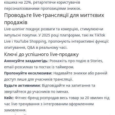
кошика на 22%, ретаргетячи користувачів
персоналізованими пропозиціями знижок.
Проводьте live-трансляції для миттєвих
продажів
Live-шопінг поєднує розваги та комерцію, стимулюючи
імпульсні покупки. У 2025 році платформи, такі як TikTok
Live і YouTube Shopping, пропонують інтерактивні функції:
опитування, Q&A в реальному часі.
Ключі до успішного live-продажу
Анонсуйте заздалегідь:
Розкажіть про подію в Stories,
email-розсилках та постах із таймером.
Пропонуйте ексклюзиви:
Надавайте знижки або ранній
доступ лише для учасників трансляції.
Будьте активними:
Відповідайте на запитання та
звертайтеся до учасників по іменах.
Кейс:
Фітнес-бренд розпродав весь товар за 20 хвилин під
час live-тренування з інтегрованим оформленням
замовлення.