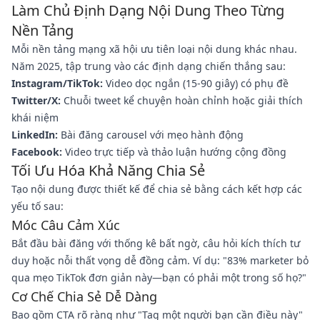
Làm Chủ Định Dạng Nội Dung Theo Từng
Nền Tảng
Mỗi nền tảng mạng xã hội ưu tiên loại nội dung khác nhau.
Năm 2025, tập trung vào các định dạng chiến thắng sau:
Instagram/TikTok:
Video dọc ngắn (15-90 giây) có phụ đề
Twitter/X:
Chuỗi tweet kể chuyện hoàn chỉnh hoặc giải thích
khái niệm
LinkedIn:
Bài đăng carousel với mẹo hành động
Facebook:
Video trực tiếp và thảo luận hướng cộng đồng
Tối Ưu Hóa Khả Năng Chia Sẻ
Tạo nội dung được thiết kế để chia sẻ bằng cách kết hợp các
yếu tố sau:
Móc Câu Cảm Xúc
Bắt đầu bài đăng với thống kê bất ngờ, câu hỏi kích thích tư
duy hoặc nỗi thất vọng dễ đồng cảm. Ví dụ: "83% marketer bỏ
qua mẹo TikTok đơn giản này—bạn có phải một trong số họ?"
Cơ Chế Chia Sẻ Dễ Dàng
Bao gồm CTA rõ ràng như "Tag một người bạn cần điều này"