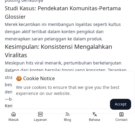
posting berikutnya"
Studi Kasus: Pendekatan Komunitas-Pertama
Glossier
Merek kecantikan ini membangun loyalitas seperti kultus
dengan aktif terlibat dalam konten pengikut dan
menerapkan saran pelanggan ke dalam produk.
Kesimpulan: Konsistensi Mengalahkan
Viralitas
Meskipun hits viral menarik, pertumbuhan berkelanjutan
datang dari konten bernilai tinggi yang konsisten. Terapkan
strategi ini selama 3-6 bulan sebelum mengharapkan hasil
🍪 Cookie Notice
besar. Siap mengubah jangkauan organik Anda? Mulailah
We use cookies to ensure that we give you the best
dengan mengaudit konten Anda saat ini berdasarkan tips ini
experience on our website.
—bagikan insight terbesar Anda di komentar!
Accept
Kembali
Masuk
Layanan
Blog
Bahasa
Contact