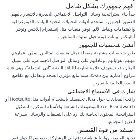
افهم جمهورك بشكل شامل
يبدأ بناء استراتيجية وسائل التواصل الاجتماعي الجديرة بالانتشار بالفهم
العميق للجمهور. استخدم أدوات التحليلات لتحديد البيانات الديموغرافية
والاهتمامات ونقاط الألم. توفر منصات مثل إنستغرام إنلايتس وتويتر
أناليتكس بيانات قيمة حول سلوك المتابعين.
أنشئ شخصيات للجمهور
طور شخصيات مشترية مفصلة تمثل متابعيك المثاليين. ضمّن أعمارهم،
مهنهم، هواياتهم، وعاداتهم على وسائل التواصل الاجتماعي. على سبيل
المثال، قد تستهدف علامة تجارية لللياقة البدنية "آني النشطة"، وهي فتاة
تتراوح أعمارها بين 25-35 سنة تتابع مؤثري الصحة وتتفاعل مع مقاطع
الفيديو الخاصة بالتمارين.
شارك في الاستماع الاجتماعي
راقب المحادثات حول مجال تخصصك باستخدام أدوات مثل Hootsuite أو
Brandwatch. حدد الموضوعات الشائعة والأسئلة المتكررة لتشكيل
استراتيجية المحتوى الخاصة بك. رد على التعليقات والرسائل بسرعة
لتعزيز المجتمع.
استفد من قوة القصص
تخلق القصص روابط عاطفية تدفع إلى المشاركة. صيغ سردًا حول قيم