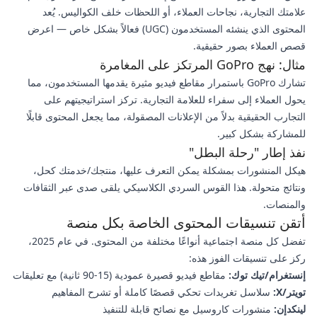
علامتك التجارية، نجاحات العملاء، أو اللحظات خلف الكواليس. يُعد
المحتوى الذي ينشئه المستخدمون (UGC) فعالاً بشكل خاص — اعرض
قصص العملاء بصور حقيقية.
مثال: نهج GoPro المرتكز على المغامرة
تشارك GoPro باستمرار مقاطع فيديو مثيرة يقدمها المستخدمون، مما
يحول العملاء إلى سفراء للعلامة التجارية. تركز استراتيجيتهم على
التجارب الحقيقية بدلاً من الإعلانات المصقولة، مما يجعل المحتوى قابلًا
للمشاركة بشكل كبير.
نفذ إطار "رحلة البطل"
هيكل المنشورات بمشكلة يمكن التعرف عليها، منتجك/خدمتك كحل،
ونتائج متحولة. هذا القوس السردي الكلاسيكي يلقى صدى عبر الثقافات
والمنصات.
أتقن تنسيقات المحتوى الخاصة بكل منصة
تفضل كل منصة اجتماعية أنواعًا مختلفة من المحتوى. في عام 2025،
ركز على تنسيقات الفوز هذه:
إنستغرام/تيك توك:
مقاطع فيديو قصيرة عمودية (15-90 ثانية) مع تعليقات
تويتر/X:
سلاسل تغريدات تحكي قصصًا كاملة أو تشرح المفاهيم
لينكدإن:
منشورات كاروسيل مع نصائح قابلة للتنفيذ