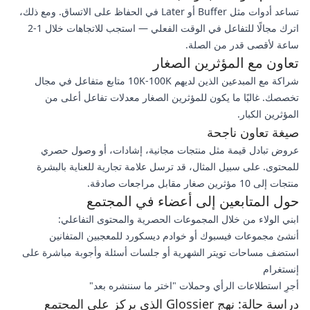
تساعد أدوات مثل Buffer أو Later في الحفاظ على الاتساق. ومع ذلك،
اترك مجالًا للتفاعل في الوقت الفعلي — استجب للاتجاهات خلال 1-2
ساعة لأقصى قدر من الصلة.
تعاون مع المؤثرين الصغار
شراكة مع المبدعين الذين لديهم 10K-100K متابع متفاعل في مجال
تخصصك. غالبًا ما يكون للمؤثرين الصغار معدلات تفاعل أعلى من
المؤثرين الكبار.
صيغة تعاون ناجحة
عروض تبادل قيمة مثل منتجات مجانية، إشادات، أو وصول حصري
للمحتوى. على سبيل المثال، قد ترسل علامة تجارية للعناية بالبشرة
منتجات إلى 10 مؤثرين صغار مقابل مراجعات صادقة.
حول المتابعين إلى أعضاء في المجتمع
ابني الولاء من خلال المجموعات الحصرية والمحتوى التفاعلي:
أنشئ مجموعات فيسبوك أو خوادم ديسكورد للمعجبين المتفانين
استضف مساحات تويتر الشهرية أو جلسات أسئلة وأجوبة مباشرة على
إنستغرام
أجرِ استطلاعات الرأي وحملات "اختر ما سننشره بعد"
دراسة حالة: نهج Glossier الذي يركز على المجتمع