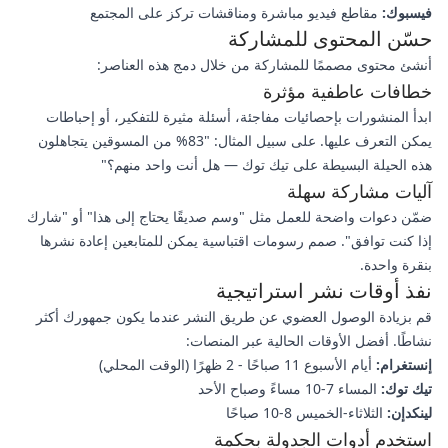
فيسبوك:
مقاطع فيديو مباشرة ومناقشات تركز على المجتمع
حسّن المحتوى للمشاركة
أنشئ محتوى مصممًا للمشاركة من خلال دمج هذه العناصر:
خطافات عاطفية مؤثرة
ابدأ المنشورات بإحصائيات مفاجئة، أسئلة مثيرة للتفكير، أو إحباطات
يمكن التعرف عليها. على سبيل المثال: "83% من المسوقين يتجاهلون
هذه الحيلة البسيطة على تيك توك — هل أنت واحد منهم؟"
آليات مشاركة سهلة
ضمّن دعوات واضحة للعمل مثل "وسم صديقًا يحتاج إلى هذا" أو "شارك
إذا كنت توافق". صمم رسومات اقتباسية يمكن للمتابعين إعادة نشرها
بنقرة واحدة.
نفذ أوقات نشر استراتيجية
قم بزيادة الوصول العضوي عن طريق النشر عندما يكون جمهورك أكثر
نشاطًا. أفضل الأوقات الحالية عبر المنصات:
إنستغرام:
أيام الأسبوع 11 صباحًا - 2 ظهرًا (الوقت المحلي)
تيك توك:
المساء 7-10 مساءً وصباح الأحد
لينكدإن:
الثلاثاء-الخميس 8-10 صباحًا
استخدم أدوات الجدولة بحكمة