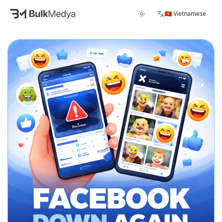
🇻🇳 Vietnamese