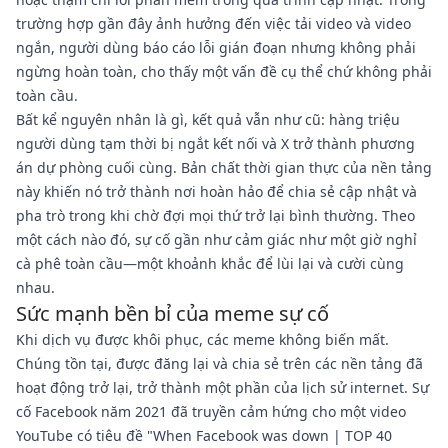
trường hợp gần đây ảnh hưởng đến việc tải video và video
ngắn, người dùng báo cáo lỗi gián đoạn nhưng không phải
ngừng hoàn toàn, cho thấy một vấn đề cụ thể chứ không phải
toàn cầu.
Bất kể nguyên nhân là gì, kết quả vẫn như cũ: hàng triệu
người dùng tạm thời bị ngắt kết nối và X trở thành phương
án dự phòng cuối cùng. Bản chất thời gian thực của nền tảng
này khiến nó trở thành nơi hoàn hảo để chia sẻ cập nhật và
pha trò trong khi chờ đợi mọi thứ trở lại bình thường. Theo
một cách nào đó, sự cố gần như cảm giác như một giờ nghỉ
cà phê toàn cầu—một khoảnh khắc để lùi lại và cười cùng
nhau.
Sức mạnh bền bỉ của meme sự cố
Khi dịch vụ được khôi phục, các meme không biến mất.
Chúng tồn tại, được đăng lại và chia sẻ trên các nền tảng đã
hoạt động trở lại, trở thành một phần của lịch sử internet. Sự
cố Facebook năm 2021 đã truyền cảm hứng cho một video
YouTube có tiêu đề "When Facebook was down | TOP 40