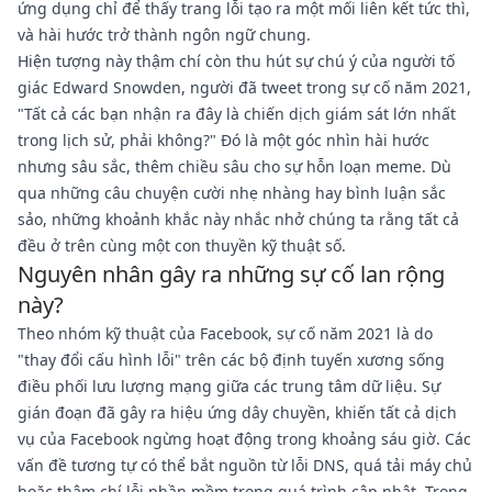
ứng dụng chỉ để thấy trang lỗi tạo ra một mối liên kết tức thì,
và hài hước trở thành ngôn ngữ chung.
Hiện tượng này thậm chí còn thu hút sự chú ý của người tố
giác Edward Snowden, người đã tweet trong sự cố năm 2021,
"Tất cả các bạn nhận ra đây là chiến dịch giám sát lớn nhất
trong lịch sử, phải không?" Đó là một góc nhìn hài hước
nhưng sâu sắc, thêm chiều sâu cho sự hỗn loạn meme. Dù
qua những câu chuyện cười nhẹ nhàng hay bình luận sắc
sảo, những khoảnh khắc này nhắc nhở chúng ta rằng tất cả
đều ở trên cùng một con thuyền kỹ thuật số.
Nguyên nhân gây ra những sự cố lan rộng
này?
Theo nhóm kỹ thuật của Facebook, sự cố năm 2021 là do
"thay đổi cấu hình lỗi" trên các bộ định tuyến xương sống
điều phối lưu lượng mạng giữa các trung tâm dữ liệu. Sự
gián đoạn đã gây ra hiệu ứng dây chuyền, khiến tất cả dịch
vụ của Facebook ngừng hoạt động trong khoảng sáu giờ. Các
vấn đề tương tự có thể bắt nguồn từ lỗi DNS, quá tải máy chủ
hoặc thậm chí lỗi phần mềm trong quá trình cập nhật. Trong