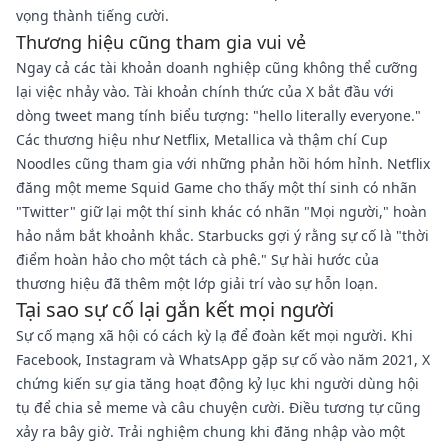
vọng thành tiếng cười.
Thương hiệu cũng tham gia vui vẻ
Ngay cả các tài khoản doanh nghiệp cũng không thể cưỡng
lại việc nhảy vào. Tài khoản chính thức của X bắt đầu với
dòng tweet mang tính biểu tượng: "hello literally everyone."
Các thương hiệu như Netflix, Metallica và thậm chí Cup
Noodles cũng tham gia với những phản hồi hóm hỉnh. Netflix
đăng một meme Squid Game cho thấy một thí sinh có nhãn
"Twitter" giữ lại một thí sinh khác có nhãn "Mọi người," hoàn
hảo nắm bắt khoảnh khắc. Starbucks gợi ý rằng sự cố là "thời
điểm hoàn hảo cho một tách cà phê." Sự hài hước của
thương hiệu đã thêm một lớp giải trí vào sự hỗn loạn.
Tại sao sự cố lại gắn kết mọi người
Sự cố mạng xã hội có cách kỳ lạ để đoàn kết mọi người. Khi
Facebook, Instagram và WhatsApp gặp sự cố vào năm 2021, X
chứng kiến sự gia tăng hoạt động kỷ lục khi người dùng hội
tụ để chia sẻ meme và câu chuyện cười. Điều tương tự cũng
xảy ra bây giờ. Trải nghiệm chung khi đăng nhập vào một