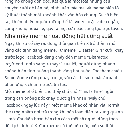
rằng họ không đơn độc. Kết quả là một loạt những câu
chuyện cười dễ liên hệ, bình luận mỉa mai và meme biến lỗi
kỹ thuật thành một khoảnh khắc văn hóa chung. Sự cố hiện
tại, khiến nhiều người không thể tải video hoặc video ngắn,
cũng không ngoại lệ, gây ra một cơn bão sáng tạo trực tuyến.
Nhà máy meme hoạt động hết công suất
Ngay khi sự cố xảy ra, dòng thời gian trên X trở thành mỏ
vàng các định dạng meme. Từ meme "Disaster Girl" cười khẩy
trước logo Facebook đang cháy đến meme "Distracted
Boyfriend" nhìn sang X thay vì sửa lỗi, người dùng nhanh
chóng biến tình huống thành vàng hài hước. Các tham chiếu
Squid Game cũng quay trở lại, với các thí sinh mặc áo xanh
phản ứng kịch tính trước tin tức.
Một meme phổ biến cho thấy chú chó "This Is Fine" ngồi
trong căn phòng bốc cháy, được gắn nhãn "Máy chủ
Facebook ngay lúc này." Một meme khác có nhân vật Kermit
the Frog nhâm nhi trà trong khi hỗn loạn diễn ra xung quanh
—một đại diện hoàn hảo cho cách một số người dùng theo
dõi kịch tính từ X. Các meme cứ thế tiếp nối, biến sự thất