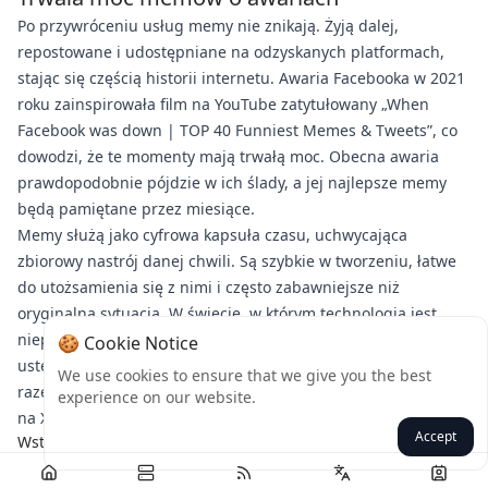
Po przywróceniu usług memy nie znikają. Żyją dalej,
repostowane i udostępniane na odzyskanych platformach,
stając się częścią historii internetu. Awaria Facebooka w 2021
roku zainspirowała film na YouTube zatytułowany „When
Facebook was down | TOP 40 Funniest Memes & Tweets”, co
dowodzi, że te momenty mają trwałą moc. Obecna awaria
prawdopodobnie pójdzie w ich ślady, a jej najlepsze memy
będą pamiętane przez miesiące.
Memy służą jako cyfrowa kapsuła czasu, uchwycająca
zbiorowy nastrój danej chwili. Są szybkie w tworzeniu, łatwe
do utożsamienia się z nimi i często zabawniejsze niż
oryginalna sytuacja. W świecie, w którym technologia jest
nieprzewidywalna, dobrze dobrany mem może zamienić
🍪 Cookie Notice
usterkę we wspólny śmiech łączący miliony. Więc następnym
We use cookies to ensure that we give you the best
razem, gdy Facebook padnie, nie martw się – po prostu wejdź
experience on our website.
na X, weź popcorn i ciesz się show.
Accept
Wstecz