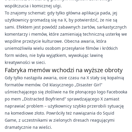
współczucia i komicznej ulgi.
To znajomy schemat: gdy tylko główna aplikacja pada, jej
użytkownicy gromadzą się na X, by potwierdzić, że nie są
sami. Efektem jest powódź zabawnych żartów, sarkastycznych
komentarzy i memów, które zamieniają techniczną usterkę we
wspólne przeżycie kulturowe. Obecna awaria, która
uniemożliwiła wielu osobom przesyłanie filmów i krótkich
form wideo, nie była wyjątkiem, wywołując lawinę
kreatywności w sieci.
Fabryka memów wchodzi na wyższe obroty
Gdy tylko nastąpiła awaria, osie czasu na X stały się kopalnią
formatów memów. Od klasycznego „Disaster Girl”
uśmiechającego się złośliwie na tle płonącego logo Facebooka
po mem „Distracted Boyfriend” sprawdzającego X zamiast
naprawiać problem – użytkownicy szybko przerobili sytuację
na komediowe złoto. Powróciły też nawiązania do Squid
Game, z uczestnikami w zielonych dresach reagującymi
dramatycznie na wieści.