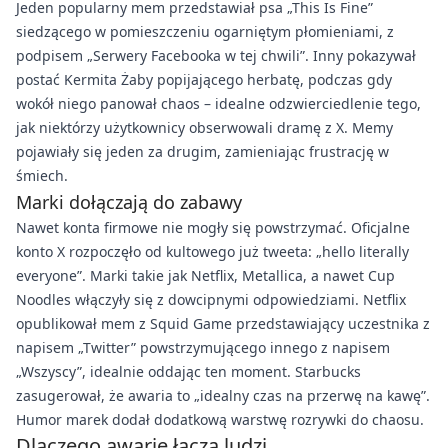
Jeden popularny mem przedstawiał psa „This Is Fine”
siedzącego w pomieszczeniu ogarniętym płomieniami, z
podpisem „Serwery Facebooka w tej chwili”. Inny pokazywał
postać Kermita Żaby popijającego herbatę, podczas gdy
wokół niego panował chaos – idealne odzwierciedlenie tego,
jak niektórzy użytkownicy obserwowali dramę z X. Memy
pojawiały się jeden za drugim, zamieniając frustrację w
śmiech.
Marki dołączają do zabawy
Nawet konta firmowe nie mogły się powstrzymać. Oficjalne
konto X rozpoczęło od kultowego już tweeta: „hello literally
everyone”. Marki takie jak Netflix, Metallica, a nawet Cup
Noodles włączyły się z dowcipnymi odpowiedziami. Netflix
opublikował mem z Squid Game przedstawiający uczestnika z
napisem „Twitter” powstrzymującego innego z napisem
„Wszyscy”, idealnie oddając ten moment. Starbucks
zasugerował, że awaria to „idealny czas na przerwę na kawę”.
Humor marek dodał dodatkową warstwę rozrywki do chaosu.
Dlaczego awarie łączą ludzi