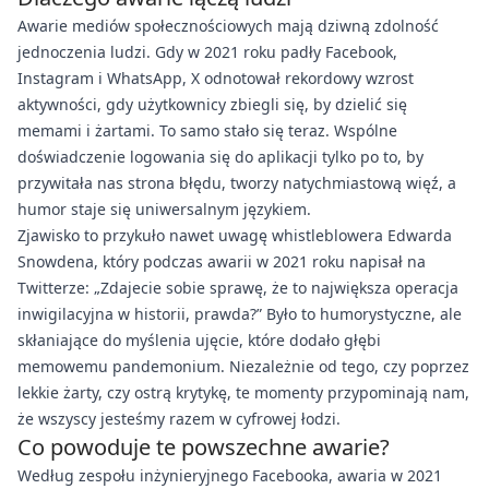
Awarie mediów społecznościowych mają dziwną zdolność
jednoczenia ludzi. Gdy w 2021 roku padły Facebook,
Instagram i WhatsApp, X odnotował rekordowy wzrost
aktywności, gdy użytkownicy zbiegli się, by dzielić się
memami i żartami. To samo stało się teraz. Wspólne
doświadczenie logowania się do aplikacji tylko po to, by
przywitała nas strona błędu, tworzy natychmiastową więź, a
humor staje się uniwersalnym językiem.
Zjawisko to przykuło nawet uwagę whistleblowera Edwarda
Snowdena, który podczas awarii w 2021 roku napisał na
Twitterze: „Zdajecie sobie sprawę, że to największa operacja
inwigilacyjna w historii, prawda?” Było to humorystyczne, ale
skłaniające do myślenia ujęcie, które dodało głębi
memowemu pandemonium. Niezależnie od tego, czy poprzez
lekkie żarty, czy ostrą krytykę, te momenty przypominają nam,
że wszyscy jesteśmy razem w cyfrowej łodzi.
Co powoduje te powszechne awarie?
Według zespołu inżynieryjnego Facebooka, awaria w 2021