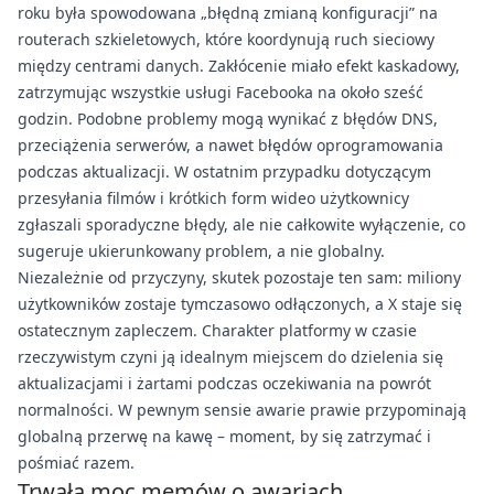
roku była spowodowana „błędną zmianą konfiguracji” na
routerach szkieletowych, które koordynują ruch sieciowy
między centrami danych. Zakłócenie miało efekt kaskadowy,
zatrzymując wszystkie usługi Facebooka na około sześć
godzin. Podobne problemy mogą wynikać z błędów DNS,
przeciążenia serwerów, a nawet błędów oprogramowania
podczas aktualizacji. W ostatnim przypadku dotyczącym
przesyłania filmów i krótkich form wideo użytkownicy
zgłaszali sporadyczne błędy, ale nie całkowite wyłączenie, co
sugeruje ukierunkowany problem, a nie globalny.
Niezależnie od przyczyny, skutek pozostaje ten sam: miliony
użytkowników zostaje tymczasowo odłączonych, a X staje się
ostatecznym zapleczem. Charakter platformy w czasie
rzeczywistym czyni ją idealnym miejscem do dzielenia się
aktualizacjami i żartami podczas oczekiwania na powrót
normalności. W pewnym sensie awarie prawie przypominają
globalną przerwę na kawę – moment, by się zatrzymać i
pośmiać razem.
Trwała moc memów o awariach