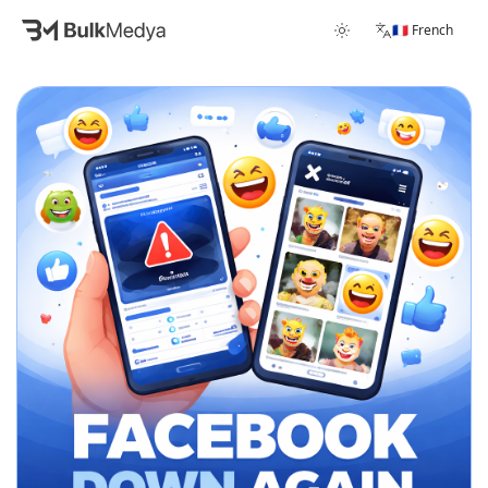
🇫🇷 French