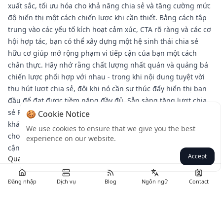
xuất sắc, tối ưu hóa cho khả năng chia sẻ và tăng cường mức
độ hiển thị một cách chiến lược khi cần thiết. Bằng cách tập
trung vào các yếu tố kích hoạt cảm xúc, CTA rõ ràng và các cơ
hội hợp tác, bạn có thể xây dựng một hệ sinh thái chia sẻ
hữu cơ giúp mở rộng phạm vi tiếp cận của bạn một cách
chân thực. Hãy nhớ rằng chất lượng nhất quán và quảng bá
chiến lược phối hợp với nhau - trong khi nội dung tuyệt vời
thu hút lượt chia sẻ, đôi khi nó cần sự thúc đẩy hiển thị ban
đầu để đạt được tiềm năng đầy đủ. Sẵn sàng tăng lượt chia
sẻ Reel và mở rộng sự hiện diện trên Instagram của bạn? Hãy
🍪 Cookie Notice
khám phá cách các dịch vụ của Bulkmedya có thể bổ sung
We use cookies to ensure that we give you the best
cho chiến lược hữu cơ của bạn và giúp nội dung của bạn tiếp
experience on our website.
cận những đối tượng có khả năng chia sẻ cao nhất.
Accept
Quay lại
Đăng nhập
Dịch vụ
Blog
Ngôn ngữ
Contact