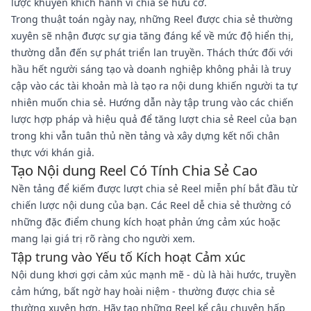
lược khuyến khích hành vi chia sẻ hữu cơ.
Trong thuật toán ngày nay, những Reel được chia sẻ thường
xuyên sẽ nhận được sự gia tăng đáng kể về mức độ hiển thị,
thường dẫn đến sự phát triển lan truyền. Thách thức đối với
hầu hết người sáng tạo và doanh nghiệp không phải là truy
cập vào các tài khoản mà là tạo ra nội dung khiến người ta tự
nhiên muốn chia sẻ. Hướng dẫn này tập trung vào các chiến
lược hợp pháp và hiệu quả để tăng lượt chia sẻ Reel của bạn
trong khi vẫn tuân thủ nền tảng và xây dựng kết nối chân
thực với khán giả.
Tạo Nội dung Reel Có Tính Chia Sẻ Cao
Nền tảng để kiếm được lượt chia sẻ Reel miễn phí bắt đầu từ
chiến lược nội dung của bạn. Các Reel dễ chia sẻ thường có
những đặc điểm chung kích hoạt phản ứng cảm xúc hoặc
mang lại giá trị rõ ràng cho người xem.
Tập trung vào Yếu tố Kích hoạt Cảm xúc
Nội dung khơi gợi cảm xúc mạnh mẽ - dù là hài hước, truyền
cảm hứng, bất ngờ hay hoài niệm - thường được chia sẻ
thường xuyên hơn. Hãy tạo những Reel kể câu chuyện hấp