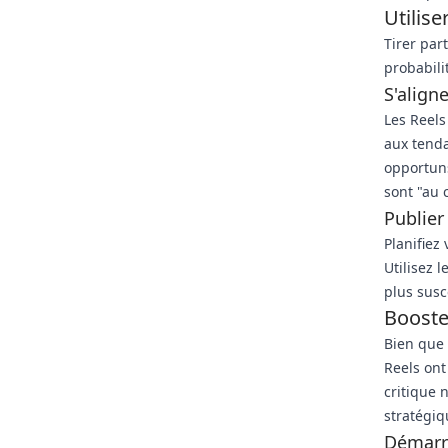
Utilise
Tirer par
probabili
S'align
Les Reels
aux tenda
opportuns
sont "au 
Publier
Planifiez
Utilisez 
plus susc
Booste
Bien que 
Reels ont
critique 
stratégiq
Démarre