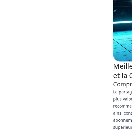
Meill
et la
Compre
Le partag
plus valo
recomman
ainsi con
abonneme
supérieur