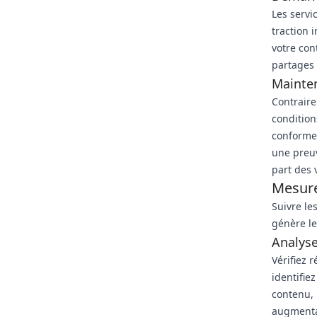
Les servi
traction 
votre con
partages 
Mainten
Contraire
condition
conformes
une preu
part des 
Mesure
Suivre le
génère le
Analyse
Vérifiez 
identifie
contenu, 
augmenta