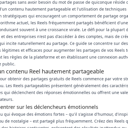
partages sans avoir besoin du mot de passe de quiconque réside 
d'un contenu hautement partageable et l'utilisation de techniques
n stratégiques qui encouragent un comportement de partage org
gorithme actuel, les Reels fréquemment partagés bénéficient d'une v
onduisant souvent à une croissance virale. Le défi pour la plupart 
 et des entreprises n'est pas d'accéder à des comptes, mais de cré
ui incite naturellement au partage. Ce guide se concentre sur des
s légitimes et efficaces pour augmenter les partages de vos Reels 
t les règles de la plateforme et en établissant une connexion aut
e public.
un contenu Reel hautement partageable
our obtenir des partages gratuits de Reels commence par votre st
u. Les Reels partageables présentent généralement des caractéri
qui déclenchent des réponses émotionnelles ou offrent une valeu
ateurs.
entrer sur les déclencheurs émotionnels
u qui évoque des émotions fortes – qu'il s'agisse d'humour, d'inspi
ou de nostalgie – est partagé plus fréquemment. Créez des Reels 
 des histoires captivantes, présentent des résultats inattendus ou