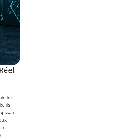
Réel
le les
s, ils
rgissant
aux
ent
s