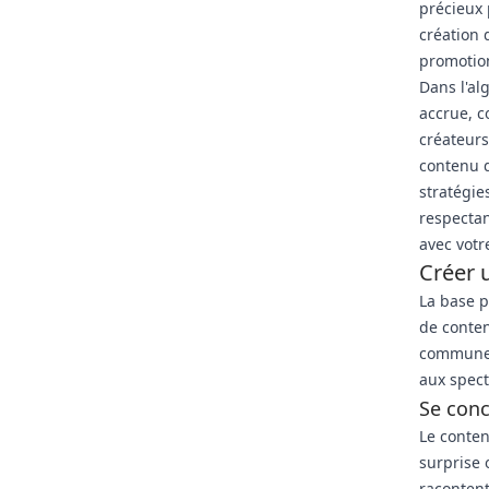
précieux 
création 
promotio
Dans l'al
accrue, c
créateurs
contenu q
stratégie
respectan
avec votr
Créer 
La base p
de conten
communes 
aux spect
Se conc
Le conten
surprise 
racontent