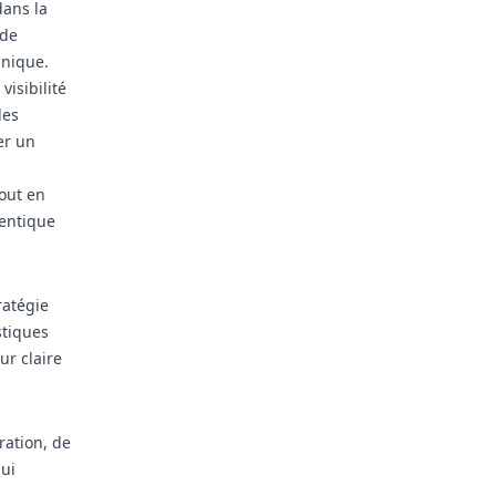
dans la
 de
anique.
isibilité
des
er un
tout en
hentique
ratégie
stiques
r claire
ration, de
qui