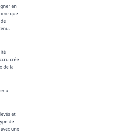
agner en
ithme que
 de
tenu.
s
ité
ccru crée
e de la
tenu
levés et
type de
t avec une