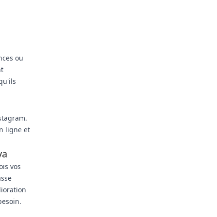
a
nces ou
nt
u'ils
nstagram.
n ligne et
ya
ois vos
asse
ioration
besoin.