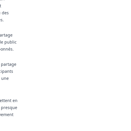
t
u des
s.
partage
le public
bonnés.
e partage
cipants
t une
ettent en
t presque
tivement