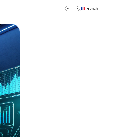
🇫🇷 French