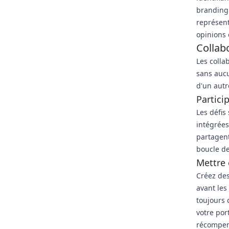
branding 
représent
opinions 
Collab
Les colla
sans aucu
d'un autr
Partici
Les défis
intégrées
partagent
boucle de
Mettre
Créez des
avant le
toujours 
votre por
récompen