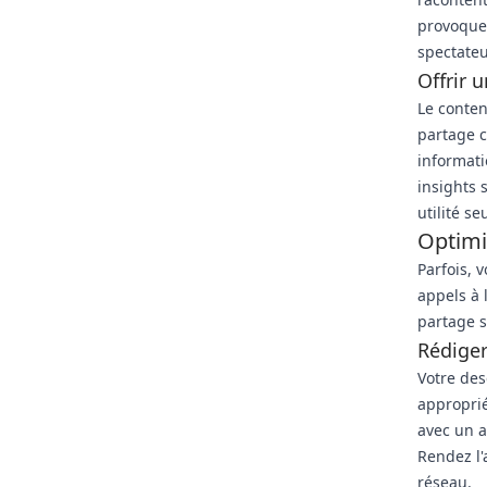
provoquen
spectateu
Offrir 
Le contenu
partage c
informati
insights 
utilité se
Optimis
Parfois, 
appels à 
partage s
Rédiger
Votre des
approprié
avec un a
Rendez l'
réseau.