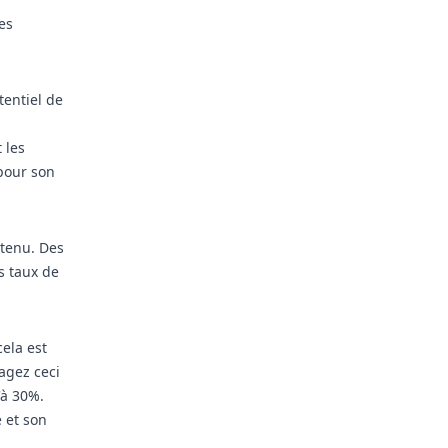
es
tentiel de
 les
pour son
ntenu. Des
s taux de
ela est
agez ceci
'à 30%.
e et son