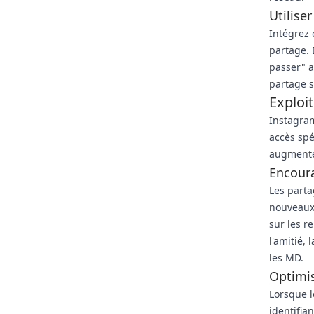
Utiliser
Intégrez 
partage. 
passer" 
partage s
Exploi
Instagram
accès spé
augmenter
Encoura
Les parta
nouveaux
sur les r
l'amitié,
les MD.
Optimis
Lorsque l
identifia