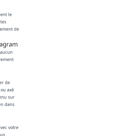
ent le
ites
tement de
stagram
 aucun
blement
er de
 ou axé
tenu sur
ien dans
avec votre
 un