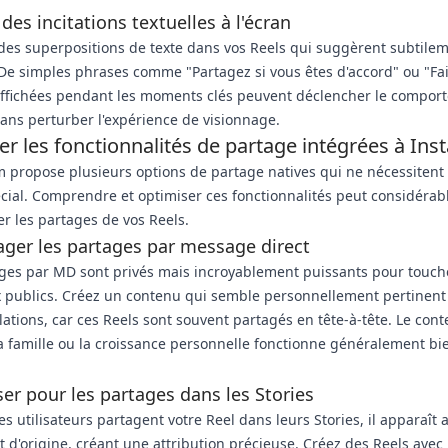
 des incitations textuelles à l'écran
des superpositions de texte dans vos Reels qui suggèrent subtilem
De simples phrases comme "Partagez si vous êtes d'accord" ou "Fa
affichées pendant les moments clés peuvent déclencher le compor
ans perturber l'expérience de visionnage.
ter les fonctionnalités de partage intégrées à In
 propose plusieurs options de partage natives qui ne nécessitent
cial. Comprendre et optimiser ces fonctionnalités peut considéra
 les partages de vos Reels.
ger les partages par message direct
ges par MD sont privés mais incroyablement puissants pour touch
 publics. Créez un contenu qui semble personnellement pertinent
elations, car ces Reels sont souvent partagés en tête-à-tête. Le con
 la famille ou la croissance personnelle fonctionne généralement b
er pour les partages dans les Stories
es utilisateurs partagent votre Reel dans leurs Stories, il apparaît 
nt d'origine, créant une attribution précieuse. Créez des Reels avec