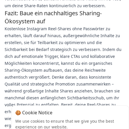
um deine Share-Raten kontinuierlich zu verbessern.
Fazit: Baue ein nachhaltiges Sharing-
Ökosystem auf
Kostenlose Instagram Reel-Shares ohne Passwörter zu
erhalten, läuft darauf hinaus, außergewöhnliche Inhalte zu
erstellen, sie für Teilbarkeit zu optimieren und die
Sichtbarkeit bei Bedarf strategisch zu verbessern. Indem du
dich auf emotionale Trigger, klare CTAs und kollaborative
Möglichkeiten konzentrierst, kannst du ein organisches
Sharing-Ökosystem aufbauen, das deine Reichweite
authentisch vergrößert. Denke daran, dass konsistente
Qualität und strategische Promotion zusammenwirken –
während großartige Inhalte Shares anziehen, brauchen sie
manchmal diesen anfänglichen Sichtbarkeitsschub, um ihr
volles Potenzial zu entfalten. Bereit, deine Reel-Shares zu
erhöhen und deine Instagram-Präsenz auszubauen? Erfahre,
🍪 Cookie Notice
wie die Dienste von Bulkmedya deine organische Strategie
We use cookies to ensure that we give you the best
ergänzen und deinen Inhalten helfen können, die
experience on our website.