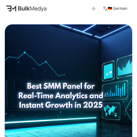
🇩🇪 German