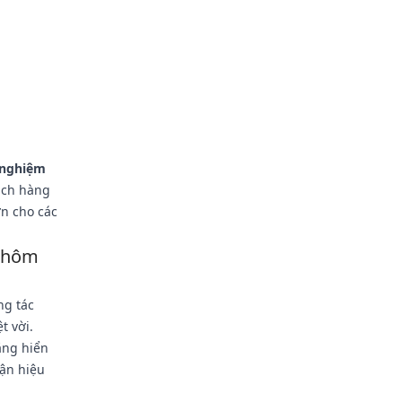
 nghiệm
ách hàng
n cho các
y hôm
ng tác
t vời.
ăng hiển
cận hiệu