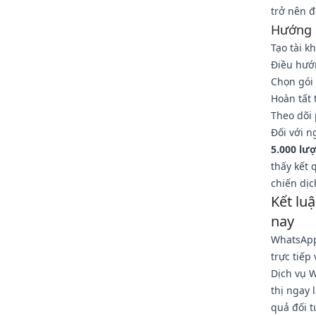
trở nên đ
Hướng 
Tạo tài k
Điều hướ
Chọn gói
Hoàn tất
Theo dõi 
Đối với n
5.000 lư
thấy kết 
chiến dịc
Kết lu
nay
WhatsApp
trực tiếp
Dịch vụ 
thị ngay 
quả đối t