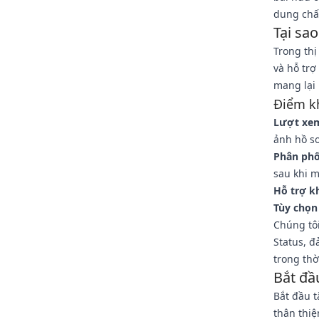
dung chất
Tại sa
Trong th
và hỗ trợ
mang lại
Điểm kh
Lượt xem
ảnh hồ sơ
Phân phố
sau khi 
Hỗ trợ k
Tùy chọn
Chúng tô
Status, đ
trong thờ
Bắt đầ
Bắt đầu 
thân thiệ