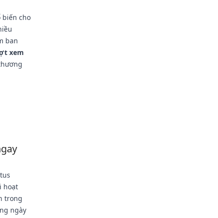
 biến cho
hiều
em ban
ợt xem
 thương
ngay
tus
i hoạt
n trong
àng ngày