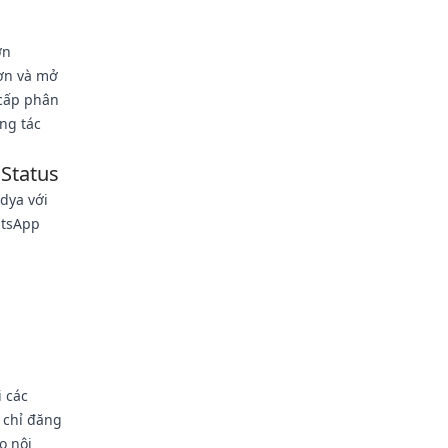
ớn
hơn và mở
 cấp phân
ơng tác
 Status
edya với
atsApp
 các
 chỉ đăng
o nội