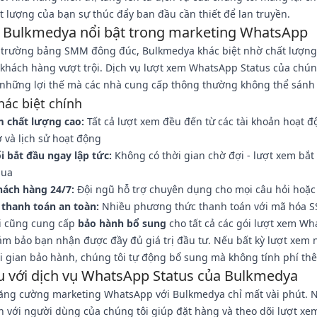
 lượng của bạn sự thúc đẩy ban đầu cần thiết để lan truyền.
o Bulkmedya nổi bật trong marketing WhatsApp
ị trường bảng SMM đông đúc, Bulkmedya khác biệt nhờ chất lượng
 khách hàng vượt trội. Dịch vụ lượt xem WhatsApp Status của chún
 những lợi thế mà các nhà cung cấp thông thường không thể sánh
ác biệt chính
 chất lượng cao:
Tất cả lượt xem đều đến từ các tài khoản hoạt đ
 và lịch sử hoạt động
i bắt đầu ngay lập tức:
Không có thời gian chờ đợi - lượt xem bắt
mua
hách hàng 24/7:
Đội ngũ hỗ trợ chuyên dụng cho mọi câu hỏi hoặc
 thanh toán an toàn:
Nhiều phương thức thanh toán với mã hóa S
i cũng cung cấp
bảo hành bổ sung
cho tất cả các gói lượt xem W
ảm bảo bạn nhận được đầy đủ giá trị đầu tư. Nếu bất kỳ lượt xem
i gian bảo hành, chúng tôi tự động bổ sung mà không tính phí th
u với dịch vụ WhatsApp Status của Bulkmedya
tăng cường marketing WhatsApp với Bulkmedya chỉ mất vài phút. 
n với người dùng của chúng tôi giúp đặt hàng và theo dõi lượt xe