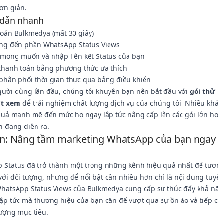
ơn giản.
dẫn nhanh
hoản Bulkmedya (mất 30 giây)
ng đến phần WhatsApp Status Views
 mong muốn và nhập liên kết Status của bạn
 thanh toán bằng phương thức ưa thích
phân phối thời gian thực qua bảng điều khiển
gười dùng lần đầu, chúng tôi khuyên bạn nên bắt đầu với
gói thử
ợt xem
để trải nghiệm chất lượng dịch vụ của chúng tôi. Nhiều kh
quả mạnh mẽ đến mức họ ngay lập tức nâng cấp lên các gói lớn hơ
h đang diễn ra.
ận: Nâng tầm marketing WhatsApp của bạn nga
 Status đã trở thành một trong những kênh hiệu quả nhất để tươ
 với đối tượng, nhưng để nổi bật cần nhiều hơn chỉ là nội dung tuyệ
WhatsApp Status Views của Bulkmedya cung cấp sự thúc đẩy khả n
lập tức mà thương hiệu của bạn cần để vượt qua sự ồn ào và tiếp 
ượng mục tiêu.