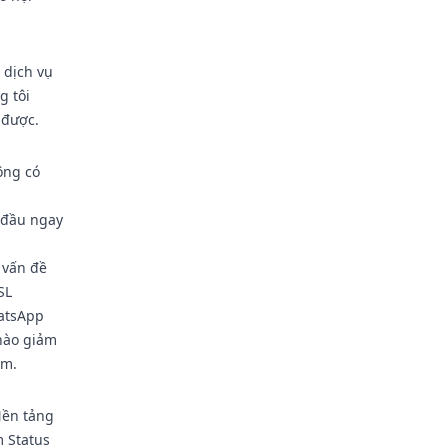
 dịch vụ
g tôi
 được.
ộng có
 đầu ngay
 vấn đề
SL
hatsApp
 nào giảm
êm.
Nền tảng
m Status