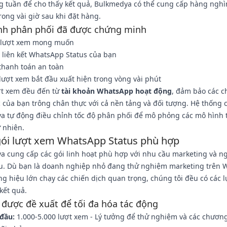
g tuần để cho thấy kết quả, Bulkmedya có thể cung cấp hàng nghì
rong vài giờ sau khi đặt hàng.
ình phân phối đã được chứng minh
 lượt xem mong muốn
 liên kết WhatsApp Status của bạn
thanh toán an toàn
lượt xem bắt đầu xuất hiện trong vòng vài phút
ượt xem đều đến từ
tài khoản WhatsApp hoạt động
, đảm bảo các ch
 của bạn trông chân thực với cả nền tảng và đối tượng. Hệ thống 
a tự động điều chỉnh tốc độ phân phối để mô phỏng các mô hình 
 nhiên.
ói lượt xem WhatsApp Status phù hợp
a cung cấp các gói linh hoạt phù hợp với nhu cầu marketing và n
u. Dù bạn là doanh nghiệp nhỏ đang thử nghiệm marketing trên
g hiệu lớn chạy các chiến dịch quan trọng, chúng tôi đều có các 
kết quả.
 được đề xuất để tối đa hóa tác động
 đầu:
1.000-5.000 lượt xem - Lý tưởng để thử nghiệm và các chương