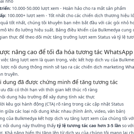
ãi nhỏ
triển:
10.000-50.000 lượt xem - Hoàn hảo cho ra mắt sản phẩm
ấp:
100.000+ lượt xem - Tốt nhất cho các chiến dịch thương hiệu l
 quả tốt nhất, chúng tôi khuyên bạn nên bắt đầu với các gói nhỏ 
 mô khi đo lường hiệu suất. Bảng điều khiển của Bulkmedya cung
 gian thực để theo dõi mức tăng trưởng lượt xem Status và tỷ lệ tư
lược nâng cao để tối đa hóa tương tác WhatsApp
 việc tăng lượt xem là quan trọng, việc kết hợp dịch vụ của Bulkm
 lược nội dung thông minh sẽ tạo ra các chiến dịch marketing Wh
an truyền.
i dung đã được chứng minh để tăng tương tác
ưu đãi có thời hạn với thời gian kết thúc rõ ràng
nội dung hậu trường để xây dựng tính xác thực
ời kêu gọi hành động (CTA) rõ ràng trong các cập nhật Status
n giữa các loại nội dung khác nhau (hình ảnh, video, văn bản)
g của Bulkmedya kết hợp dịch vụ tăng lượt xem của chúng tôi với
ợc nội dung này thường thấy
tỷ lệ tương tác cao hơn 3-5 lần
so với
ơ. Khả năng hiển thị tăng lên từ dịch vụ của chúng tôi mang lại ch