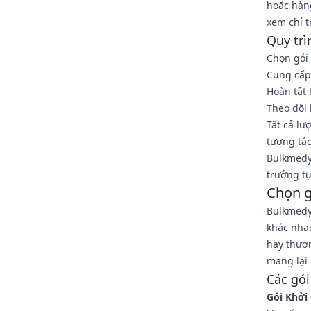
hoặc hàn
xem chỉ t
Quy tr
Chọn gói
Cung cấp
Hoàn tất 
Theo dõi 
Tất cả l
tương tác
Bulkmedy
trưởng tự
Chọn g
Bulkmedy
khác nha
hay thươn
mang lại 
Các gói
Gói Khởi