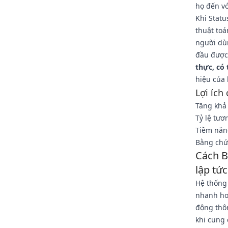
họ đến v
Khi Stat
thuật to
người dù
đầu được
thực, có 
hiệu của 
Lợi ích
Tăng khả
Tỷ lệ tươ
Tiềm năng
Bằng chứ
Cách B
lập tức
Hệ thống
nhanh hơ
động thôn
khi cung