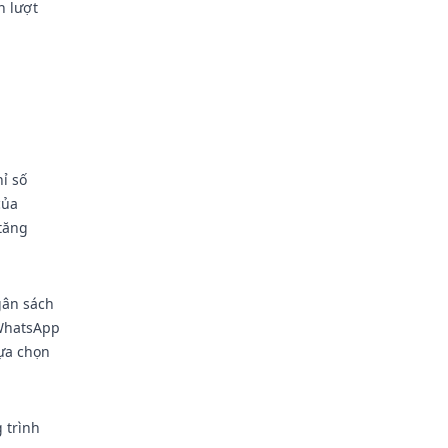
n lượt
ỉ số
của
tăng
gân sách
 WhatsApp
lựa chọn
 trình