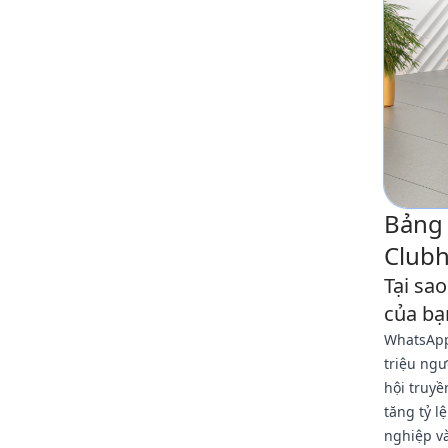
Bảng 
Clubh
Tại sa
của bạ
WhatsApp
triệu ngư
hội truyề
tăng tỷ l
nghiệp và