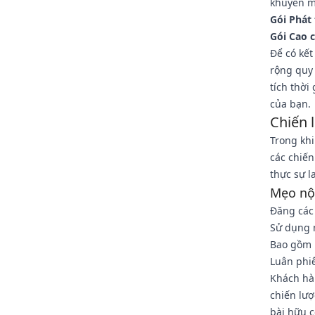
khuyến m
Gói Phát 
Gói Cao c
Để có kết
rộng quy
tích thời
của bạn.
Chiến 
Trong khi
các chiến
thực sự l
Mẹo nộ
Đăng các 
Sử dụng 
Bao gồm l
Luân phiê
Khách hàn
chiến lư
bài hữu c