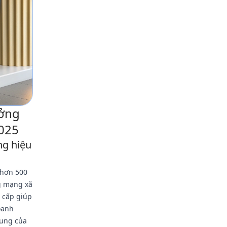
ưởng
2025
ng hiệu
 hơn 500
g mạng xã
n cấp giúp
oanh
dung của