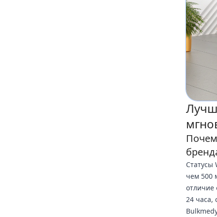
Лучш
мгно
Почем
бренд
Статусы 
чем 500 
отличие 
24 часа,
Bulkmedy