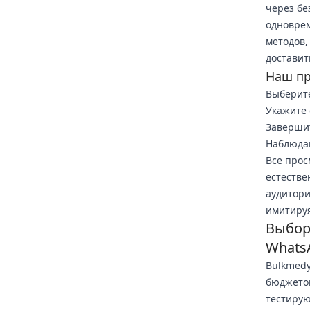
через бе
одноврем
методов,
доставит
Наш пр
Выберит
Укажите 
Завершит
Наблюдай
Все прос
естестве
аудитори
имитируя
Выбор
Whats
Bulkmedy
бюджетов
тестиру