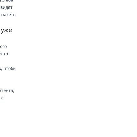
 видят
е пакеты
 уже
ого
осто
, чтобы
й
нтента,
 к