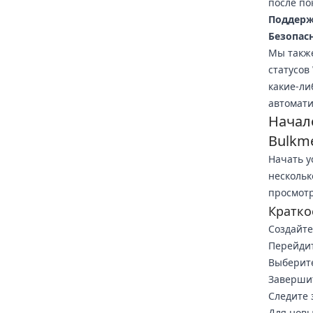
после по
Поддерж
Безопас
Мы такж
статусов
какие-ли
автомати
Начал
Bulkm
Начать у
нескольк
просмотр
Кратко
Создайте
Перейдит
Выберите
Завершит
Следите 
Для новы