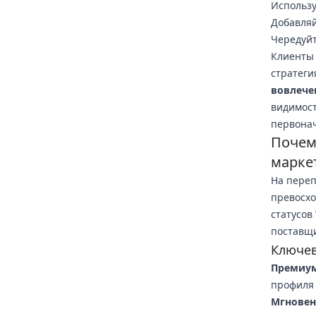
Использу
Добавляй
Чередуйт
Клиенты 
стратеги
вовлече
видимост
первонач
Почем
марке
На переп
превосхо
статусов
поставщи
Ключев
Премиум
профиля 
Мгновен