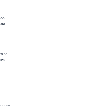
ров
сли
го за
ние
 5 000