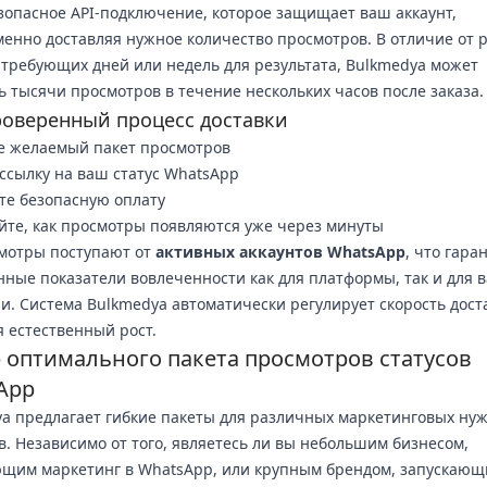
зопасное API-подключение, которое защищает ваш аккаунт,
енно доставляя нужное количество просмотров. В отличие от 
 требующих дней или недель для результата, Bulkmedya может
ь тысячи просмотров в течение нескольких часов после заказа.
оверенный процесс доставки
е желаемый пакет просмотров
ссылку на ваш статус WhatsApp
е безопасную оплату
те, как просмотры появляются уже через минуты
мотры поступают от
активных аккаунтов WhatsApp
, что гара
нные показатели вовлеченности как для платформы, так и для 
и. Система Bulkmedya автоматически регулирует скорость дост
 естественный рост.
 оптимального пакета просмотров статусов
App
a предлагает гибкие пакеты для различных маркетинговых нуж
. Независимо от того, являетесь ли вы небольшим бизнесом,
ющим маркетинг в WhatsApp, или крупным брендом, запускаю