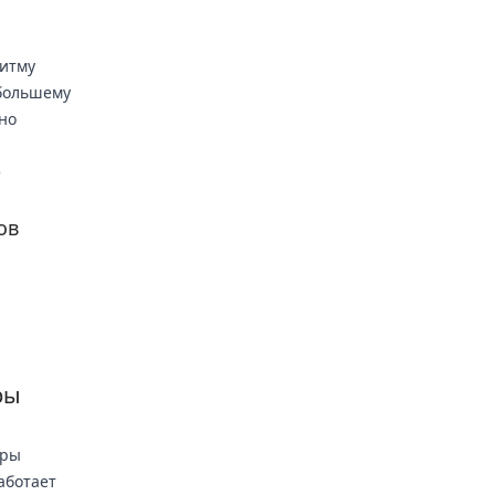
ритму
 большему
но
е
ов
ры
тры
аботает