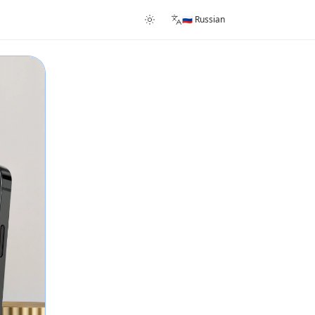
🇷🇺 Russian