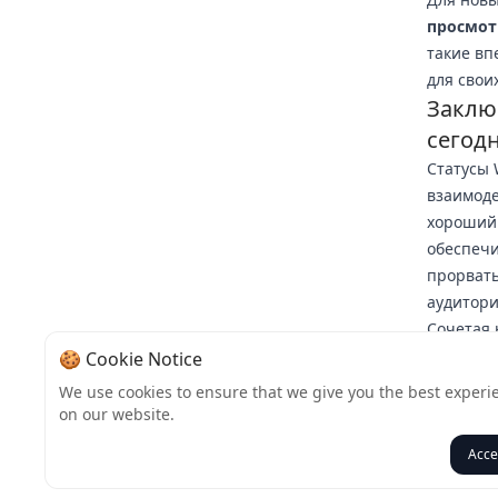
просмот
такие вп
для свои
Заклю
сегод
Статусы 
взаимоде
хороший 
обеспечи
прорват
аудитори
Сочетая 
вы может
🍪 Cookie Notice
реальным
We use cookies to ensure that we give you the best experi
WhatsAp
on our website.
просмотр
Acce
Назад