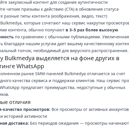
йте закулисный контент для создания аутентичности
те четкие призывы к действию (CTA) в обновления статуса
е разные типы контента (изображения, видео, текст)
Bulkmedya, которые сочетают наш сервис накрутки просмотров
ями контента, обычно получают
в 3–5 раз более высокую
нность
по сравнению с обычными публикациями. Увеличенная
ь благодаря нашим услугам дает вашему качественному контен
альный толчок, необходимый для вирусного распространения.
у Bulkmedya выделяется на фоне других в
тинге WhatsApp
олненном рынке SMM-панелей Bulkmedya отличается за счет
дного качества сервиса и поддержки клиентов. Наш сервис пр
 WhatsApp предлагает преимущества, недоступные у обычных
ков.
ые отличия
-качество просмотров:
Все просмотры от активных аккаунтов
и историей активности
ная доставка:
Без периодов ожидания — просмотры начинают