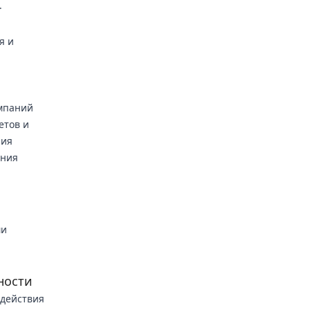
.
я и
мпаний
етов и
ния
ания
ми
ности
 действия