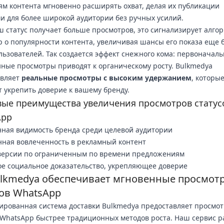
ям контента мгновенно расширять охват, делая их публикации
 для более широкой аудитории без ручных усилий.
ш статус получает больше просмотров, это сигнализирует алго
 о популярности контента, увеличивая шансы его показа еще
льзователей. Так создается эффект снежного кома: первоначаль
ные просмотры приводят к органическому росту. Bulkmedya
авляет
реальные просмотры с высоким удержанием
, которы
 укрепить доверие к вашему бренду.
ые преимущества увеличения просмотров статус
App
ная видимость бренда среди целевой аудитории
ная вовлеченность в рекламный контент
нверсии по ограниченным по времени предложениям
е социальное доказательство, укрепляющее доверие
ulkmedya обеспечивает мгновенные просмот
сов WhatsApp
рованная система доставки Bulkmedya предоставляет просмо
 WhatsApp быстрее традиционных методов роста. Наш сервис р