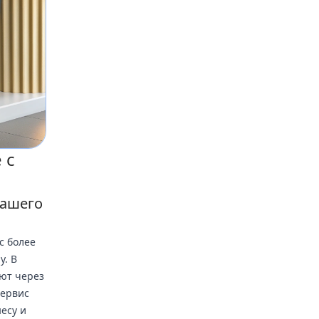
 с
вашего
с более
у. В
ают через
Сервис
есу и