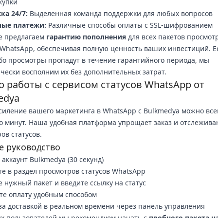
купки
ка 24/7:
Выделенная команда поддержки для любых вопросов
ные платежи:
Различные способы оплаты с SSL-шифрованием
е предлагаем
гарантию пополнения
для всех пакетов просмот
 WhatsApp, обеспечивая полную ценность ваших инвестиций. Е
бо просмотры пропадут в течение гарантийного периода, мы
чески восполним их без дополнительных затрат.
о работы с сервисом статусов WhatsApp от
edya
силение вашего маркетинга в WhatsApp с Bulkmedya можно все
о минут. Наша удобная платформа упрощает заказ и отслежива
ов статусов.
е руководство
 аккаунт Bulkmedya (30 секунд)
е в раздел просмотров статусов WhatsApp
 нужный пакет и введите ссылку на статус
е оплату удобным способом
за доставкой в реальном времени через панель управления
х пользователей мы рекомендуем начать с
пробного пакета на