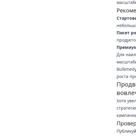
масштабн
Рекоме
Стартов
небольш
Пакет ро
продукто
Премиум
Для наил
масштаби
Bulkmedy
роста пр
Продв
вовле
Хотя уве
стратеги
кампании
Провер
Публикуй