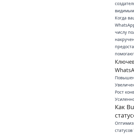
создател
видимыми
Когда ва
WhatsApp
числу по
накручен
предост
помогают
Ключев
Whats
Повышен
Увеличен
Рост ко
Усиленно
Как B
стату
Оптимизи
статусов