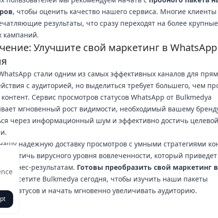
ров
, чтобы оценить качество нашего сервиса. Многие клиенты
ечатляющие результаты, что сразу переходят на более крупны
х кампаний.
чение: Улучшите свой маркетинг в WhatsApp
ня
WhatsApp стали одним из самых эффективных каналов для прям
йствия с аудиторией, но выделиться требует большего, чем пр
контент. Сервис просмотров статусов WhatsApp от Bulkmedya
вает мгновенный рост видимости, необходимый вашему бренду
ься через информационный шум и эффективно достичь целево
и.
нашу надежную доставку просмотров с умными стратегиями ко
е достичь вирусного уровня вовлеченности, который приведет
 бизнес-результатам.
Готовы преобразить свой маркетинг в
ence
p?
Посетите Bulkmedya сегодня, чтобы изучить наши пакеты
ов статусов и начать мгновенно увеличивать аудиторию.
pt