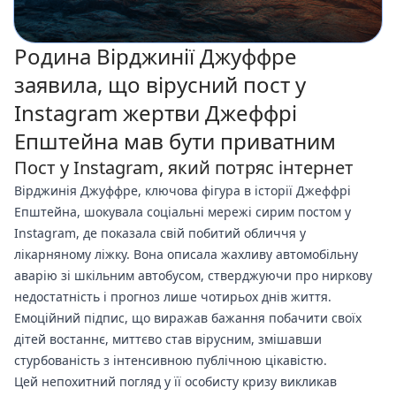
Родина Вірджинії Джуффре
заявила, що вірусний пост у
Instagram жертви Джеффрі
Епштейна мав бути приватним
Пост у Instagram, який потряс інтернет
Вірджинія Джуффре, ключова фігура в історії Джеффрі
Епштейна, шокувала соціальні мережі сирим постом у
Instagram, де показала свій побитий обличчя у
лікарняному ліжку. Вона описала жахливу автомобільну
аварію зі шкільним автобусом, стверджуючи про ниркову
недостатність і прогноз лише чотирьох днів життя.
Емоційний підпис, що виражав бажання побачити своїх
дітей востаннє, миттєво став вірусним, змішавши
стурбованість з інтенсивною публічною цікавістю.
Цей непохитний погляд у її особисту кризу викликав