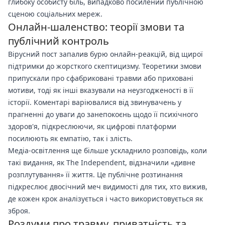
глибоку особисту біль, випадково посилений публічною
сценою соціальних мереж.
Онлайн-шаленство: теорії змови та
публічний контроль
Вірусний пост запалив бурю онлайн-реакцій, від щирої
підтримки до жорсткого скептицизму. Теоретики змови
припускали про сфабриковані травми або приховані
мотиви, тоді як інші вказували на неузгодженості в її
історії. Коментарі варіювалися від звинувачень у
прагненні до уваги до занепокоєнь щодо її психічного
здоров'я, підкреслюючи, як цифрові платформи
посилюють як емпатію, так і злість.
Медіа-освітлення ще більше ускладнило розповідь, коли
такі видання, як The Independent, відзначили «дивне
розплутування» її життя. Це публічне розтинання
підкреслює двосічний меч видимості для тих, хто вижив,
де кожен крок аналізується і часто використовується як
зброя.
Роздуми про травму, приватність та