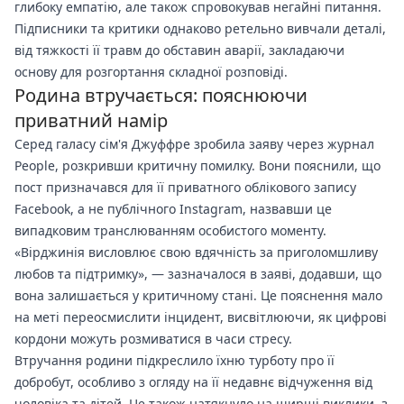
глибоку емпатію, але також спровокував негайні питання.
Підписники та критики однаково ретельно вивчали деталі,
від тяжкості її травм до обставин аварії, закладаючи
основу для розгортання складної розповіді.
Родина втручається: пояснюючи
приватний намір
Серед галасу сім'я Джуффре зробила заяву через журнал
People, розкривши критичну помилку. Вони пояснили, що
пост призначався для її приватного облікового запису
Facebook, а не публічного Instagram, назвавши це
випадковим транслюванням особистого моменту.
«Вірджинія висловлює свою вдячність за приголомшливу
любов та підтримку», — зазначалося в заяві, додавши, що
вона залишається у критичному стані. Це пояснення мало
на меті переосмислити інцидент, висвітлюючи, як цифрові
кордони можуть розмиватися в часи стресу.
Втручання родини підкреслило їхню турботу про її
добробут, особливо з огляду на її недавнє відчуження від
чоловіка та дітей. Це також натякнуло на ширші виклики, з