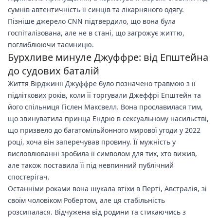
сумнів автентичність її синців та лікарняного одягу.
Пізніше джерело CNN підтвердило, що вона була
госпіталізована, але не в стані, що загрожує життю,
поглиблюючи таємницю.
Бурхливе минуле Джуффре: від Епштейна
до судових баталій
Життя Вірджинії Джуффре було позначено травмою з її
підліткових років, коли її торгували Джеффрі Епштейн та
його спільниця Гіслен Максвелл. Вона прославилася тим,
що звинуватила принца Ендрю в сексуальному насильстві,
що призвело до багатомільйонного мирової угоди у 2022
році, хоча він заперечував провину. Її мужність у
висловлюванні зробила її символом для тих, хто вижив,
але також поставила її під невпинний публічний
спостерігач.
Останніми роками вона шукала втіхи в Перті, Австралія, зі
своїм чоловіком Робертом, але ця стабільність
розсипалася. Відчужена від родини та стикаючись з