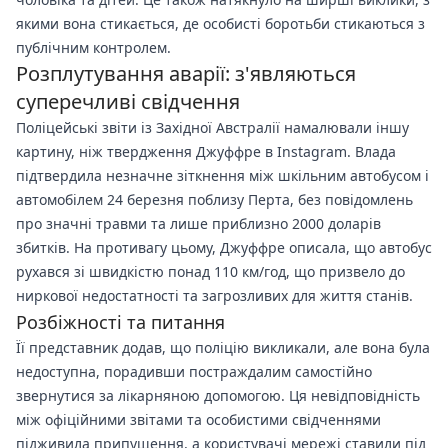
якими вона стикається, де особисті боротьби стикаються з
публічним контролем.
Розплутування аварії: з'являються
суперечливі свідчення
Поліцейські звіти із Західної Австралії намалювали іншу
картину, ніж твердження Джуффре в Instagram. Влада
підтвердила незначне зіткнення між шкільним автобусом і
автомобілем 24 березня поблизу Перта, без повідомлень
про значні травми та лише приблизно 2000 доларів
збитків. На противагу цьому, Джуффре описала, що автобус
рухався зі швидкістю понад 110 км/год, що призвело до
ниркової недостатності та загрозливих для життя станів.
Розбіжності та питання
Її представник додав, що поліцію викликали, але вона була
недоступна, порадивши постраждалим самостійно
звернутися за лікарняною допомогою. Ця невідповідність
між офіційними звітами та особистими свідченнями
підживила припущення, а користувачі мережі ставили під