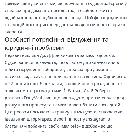
такими звинуваченнями, як порушення судової заборони у
справах про домашнє насильство, її особисте життя
відображає хаос її публічної розповіді. Цей фон юридичних
та емоційних потрясінь додає шарів до її нинішньої кризи
здоров'я.
Особисті потрясіння: відчуження та
юридичні проблеми
Недавні виклики Джуффре виходять за межі здоров'я.
Судові записи показують, що в лютому її звинуватили в
нібито порушенні заборони у справах про домашнє
насильство, а слухання призначено на квітень. Одночасно
її 22-річний шлюб розпався, залишивши її розлученою з
чоловіком та трьома дітьми. Її батько, Скай Робертс,
розповів DailyMail.com, що вона «дуже пригнічена» серед
розлучного процесу та неможливості бачити своїх дітей.
Ці стресори посилюють травму з її минулого, створюючи
ідеальний шторм вразливості. Її пост у Instagram з
благанням побачити своїх «малюків» відображає цю