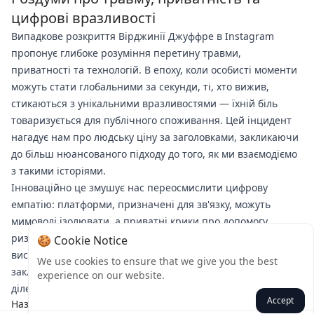
цифрові вразливості
Випадкове розкриття Вірджинії Джуффре в Instagram
пропонує глибоке розуміння перетину травми,
приватності та технологій. В епоху, коли особисті моменти
можуть стати глобальними за секунди, ті, хто вижив,
стикаються з унікальними вразливостями — їхній біль
товаризується для публічного споживання. Цей інцидент
нагадує нам про людську ціну за заголовками, закликаючи
до більш нюансованого підходу до того, як ми взаємодіємо
з такими історіями.
Інноваційно це змушує нас переосмислити цифрову
емпатію: платформи, призначені для зв'язку, можуть
мимоволі ізолювати, а приватні крики про допомогу
ризикують бути неправильно зрозумілими як публічні
🍪 Cookie Notice
виступи. Поки Джуффре долає своє одужання, її досвід
We use cookies to ensure that we give you the best
закликає до більшої обізнаності про делікатний баланс між
experience on our website.
діленням та надмірним діленням у підключеному світі.
Accept
Назад