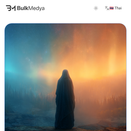
🇹🇭 Thai