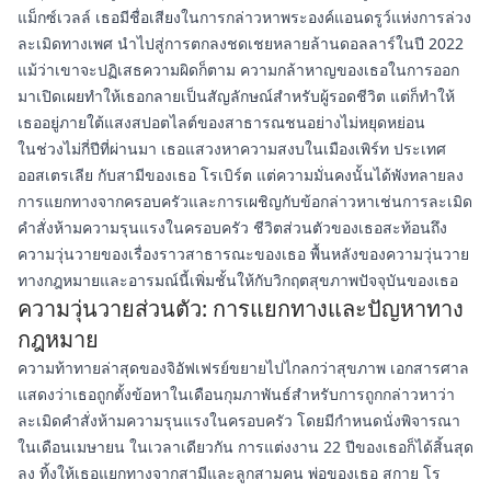
แม็กซ์เวลล์ เธอมีชื่อเสียงในการกล่าวหาพระองค์แอนดรูว์แห่งการล่วง
ละเมิดทางเพศ นำไปสู่การตกลงชดเชยหลายล้านดอลลาร์ในปี 2022
แม้ว่าเขาจะปฏิเสธความผิดก็ตาม ความกล้าหาญของเธอในการออก
มาเปิดเผยทำให้เธอกลายเป็นสัญลักษณ์สำหรับผู้รอดชีวิต แต่ก็ทำให้
เธออยู่ภายใต้แสงสปอตไลต์ของสาธารณชนอย่างไม่หยุดหย่อน
ในช่วงไม่กี่ปีที่ผ่านมา เธอแสวงหาความสงบในเมืองเพิร์ท ประเทศ
ออสเตรเลีย กับสามีของเธอ โรเบิร์ต แต่ความมั่นคงนั้นได้พังทลายลง
การแยกทางจากครอบครัวและการเผชิญกับข้อกล่าวหาเช่นการละเมิด
คำสั่งห้ามความรุนแรงในครอบครัว ชีวิตส่วนตัวของเธอสะท้อนถึง
ความวุ่นวายของเรื่องราวสาธารณะของเธอ พื้นหลังของความวุ่นวาย
ทางกฎหมายและอารมณ์นี้เพิ่มชั้นให้กับวิกฤตสุขภาพปัจจุบันของเธอ
ความวุ่นวายส่วนตัว: การแยกทางและปัญหาทาง
กฎหมาย
ความท้าทายล่าสุดของจิอัฟเฟรย์ขยายไปไกลกว่าสุขภาพ เอกสารศาล
แสดงว่าเธอถูกตั้งข้อหาในเดือนกุมภาพันธ์สำหรับการถูกกล่าวหาว่า
ละเมิดคำสั่งห้ามความรุนแรงในครอบครัว โดยมีกำหนดนั่งพิจารณา
ในเดือนเมษายน ในเวลาเดียวกัน การแต่งงาน 22 ปีของเธอก็ได้สิ้นสุด
ลง ทิ้งให้เธอแยกทางจากสามีและลูกสามคน พ่อของเธอ สกาย โร