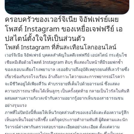
ครอบครัวของเวอร์จิเนีย จิอัฟเฟรย์เผย
โพสต์ Instagram ของเหยื่อเจฟฟรีย์ เอ
ปสไตน์ตั้งใจให้เป็นส่วนตัว
โพสต์ Instagram ที่สั่นสะเทือนโลกออนไลน์
เวอร์จิเนีย จิอัฟเฟรย์ บุคคลสำคัญในคดีเจฟฟรีย์ เอปสไตน์ กระตุ้นโซ
เชียลมีเดียด้วยโพสต์ Instagram ดิบๆ ที่แสดงใบหน้าที่มีรอยฟกช้ำ
ของเธอบนเตียงโรงพยาบาล เธออธิบายถึงอุบัติเหตุรถยนต์ที่เลวร้ายซึ่ง
เกี่ยวข้องกับรถโรงเรียน อ้างถึงภาวะไตวายและการพยากรณ์โรคว่า
จะมีชีวิตอยู่ได้เพียงสี่วัน คำบรรยายที่เต็มไปด้วยอารมณ์ ซึ่งแสดง
ความปรารถนาที่จะได้เห็นลูกๆ เป็นครั้งสุดท้าย กลายเป็นไวรัลในทันที
ผสมผสานความกังวลเข้ากับความอยากรู้อยากเห็นของสาธารณชน
อย่างรุนแรง
ภาพที่ไม่ปิดบังนี้ที่เผยให้เห็นวิกฤตส่วนตัวของเธอได้แตะต้องความรู้สึก
เห็นอกเห็นใจอย่างลึกซึ้ง แต่ก็จุดประกายคำถามทันที ผู้ติดตามและนัก
วิจารณ์ต่างพากันตรวจสอบรายละเอียดอย่างละเอียด ตั้งแต่ความ
รุนแรงของบาดแผลไปจนถึงสถานการณ์ของการชนกัน ซึ่งเป็นการ