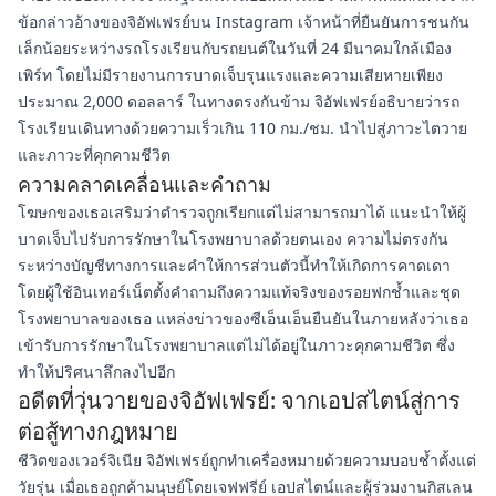
ข้อกล่าวอ้างของจิอัฟเฟรย์บน Instagram เจ้าหน้าที่ยืนยันการชนกัน
เล็กน้อยระหว่างรถโรงเรียนกับรถยนต์ในวันที่ 24 มีนาคมใกล้เมือง
เพิร์ท โดยไม่มีรายงานการบาดเจ็บรุนแรงและความเสียหายเพียง
ประมาณ 2,000 ดอลลาร์ ในทางตรงกันข้าม จิอัฟเฟรย์อธิบายว่ารถ
โรงเรียนเดินทางด้วยความเร็วเกิน 110 กม./ชม. นำไปสู่ภาวะไตวาย
และภาวะที่คุกคามชีวิต
ความคลาดเคลื่อนและคำถาม
โฆษกของเธอเสริมว่าตำรวจถูกเรียกแต่ไม่สามารถมาได้ แนะนำให้ผู้
บาดเจ็บไปรับการรักษาในโรงพยาบาลด้วยตนเอง ความไม่ตรงกัน
ระหว่างบัญชีทางการและคำให้การส่วนตัวนี้ทำให้เกิดการคาดเดา
โดยผู้ใช้อินเทอร์เน็ตตั้งคำถามถึงความแท้จริงของรอยฟกช้ำและชุด
โรงพยาบาลของเธอ แหล่งข่าวของซีเอ็นเอ็นยืนยันในภายหลังว่าเธอ
เข้ารับการรักษาในโรงพยาบาลแต่ไม่ได้อยู่ในภาวะคุกคามชีวิต ซึ่ง
ทำให้ปริศนาลึกลงไปอีก
อดีตที่วุ่นวายของจิอัฟเฟรย์: จากเอปสไตน์สู่การ
ต่อสู้ทางกฎหมาย
ชีวิตของเวอร์จิเนีย จิอัฟเฟรย์ถูกทำเครื่องหมายด้วยความบอบช้ำตั้งแต่
วัยรุ่น เมื่อเธอถูกค้ามนุษย์โดยเจฟฟรีย์ เอปสไตน์และผู้ร่วมงานกิสเลน