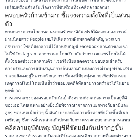
เตรียมพร้อมสำหรับเรื่องราวที่ซับซ้อนที่จะคลี่คลายออกมา
ครอบครัวก้าวเข้ามา: ชี้แจงความตั้งใจที่เป็นส่วน
ตัว
ท่ามกลางความโกลาหล ครอบครัวของจิอัฟเฟรย์ได้ออกแถลงการณ์
ผ่านนิตยสาร People เผยให้เห็นความผิดพลาดที่สำคัญ พวกเขา
อธิบายว่าโพสต์ดังกล่าวมีไว้สำหรับบัญชี Facebook ส่วนตัวของเธอ
ไม่ใช่ Instagram สาธารณะ โดยเรียกมันว่าการเผยแพร่โดยไม่ได้
ตั้งใจของช่วงเวลาส่วนตัว "เวอร์จิเนียแสดงความขอบคุณสำหรับ
ความรักและการสนับสนุนอย่างล้นหลาม" แถลงการณ์ระบุ พร้อมเสริม
ว่าเธอยังคงอยู่ในภาวะวิกฤต การชี้แจงนี้มีจุดมุ่งหมายเพื่อปรับกรอบ
เหตุการณ์ใหม่ โดยเน้นย้ำว่าขอบเขตดิจิทัลสามารถพร่ามัวได้ในยาม
ทุกข์ยาก
การแทรกแซงของครอบครัวเน้นย้ำถึงความกังวลต่อความเป็นอยู่ที่ดี
ของเธอ โดยเฉพาะอย่างยิ่งเมื่อพิจารณาจากการแยกทางกับสามีและ
ลูกๆ ของเธอเมื่อเร็วๆ นี้ มันยังบ่งบอกถึงความท้าทายที่กว้างขึ้นที่เธอ
เผชิญอยู่ ซึ่งการดิ้นรนส่วนตัวปะทะกับการตรวจสอบจากสาธารณชน
คลี่คลายอุบัติเหตุ: บัญชีที่ขัดแย้งกันปรากฏขึ้น
รายงานของตำรวจจากรัฐเวสเทิร์นออสเตรเลียวาดภาพที่แตกต่างจาก