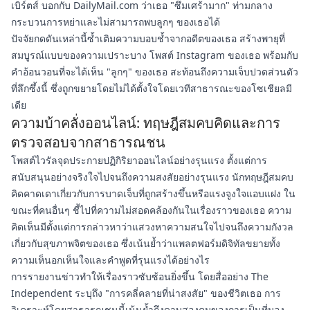
เบิร์ตส์ บอกกับ DailyMail.com ว่าเธอ "ซึมเศร้ามาก" ท่ามกลาง
กระบวนการหย่าและไม่สามารถพบลูกๆ ของเธอได้
ปัจจัยกดดันเหล่านี้ซ้ำเติมความบอบช้ำจากอดีตของเธอ สร้างพายุที่
สมบูรณ์แบบของความเปราะบาง โพสต์ Instagram ของเธอ พร้อมกับ
คำอ้อนวอนที่จะได้เห็น "ลูกๆ" ของเธอ สะท้อนถึงความเจ็บปวดส่วนตัว
ที่ลึกซึ้งนี้ ซึ่งถูกขยายโดยไม่ได้ตั้งใจโดยเวทีสาธารณะของโซเชียลมี
เดีย
ความบ้าคลั่งออนไลน์: ทฤษฎีสมคบคิดและการ
ตรวจสอบจากสาธารณชน
โพสต์ไวรัลจุดประกายปฏิกิริยาออนไลน์อย่างรุนแรง ตั้งแต่การ
สนับสนุนอย่างจริงใจไปจนถึงความสงสัยอย่างรุนแรง นักทฤษฎีสมคบ
คิดคาดเดาเกี่ยวกับการบาดเจ็บที่ถูกสร้างขึ้นหรือแรงจูงใจแอบแฝง ใน
ขณะที่คนอื่นๆ ชี้ไปที่ความไม่สอดคล้องกันในเรื่องราวของเธอ ความ
คิดเห็นมีตั้งแต่การกล่าวหาว่าแสวงหาความสนใจไปจนถึงความกังวล
เกี่ยวกับสุขภาพจิตของเธอ ซึ่งเน้นย้ำว่าแพลตฟอร์มดิจิทัลขยายทั้ง
ความเห็นอกเห็นใจและคำพูดที่รุนแรงได้อย่างไร
การรายงานข่าวทำให้เรื่องราวซับซ้อนยิ่งขึ้น โดยสื่ออย่าง The
Independent ระบุถึง "การคลี่คลายที่น่าสงสัย" ของชีวิตเธอ การ
วิเคราะห์โดยสาธารณชนนี้เน้นย้ำถึงดาบสองคมของการเป็นที่มอง