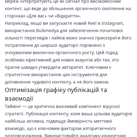
мереж інтерпретують це як сигнал про високоякісний
контент, що веде до збільшення органічного охоплення на
сторінках «Для вас» чи «Відкриття».
Наприклад, якщо ви запускаєте новий Reel в Instagram,
використання Bulkmedya для забезпечення початкової
кількості переглядів і лайків може значно прискорити його
потрапляння до ширшої аудиторії порівняно з
очікуванням виключно органічного росту. Цей підхід
особливо ефективний для нових акаунтів або тих, хто
прагне швидко утвердити авторитет. Ключовим є
стратегічне використання цих інструментів для
доповнення чудового контенту, а не його заміни.
Оптимізація графіку публікацій та
взаємодії
Таймінг — це критично важливий компонент вірусної
стратегії. Публікація контенту, коли ваша цільова аудиторія
найбільш активна, підвищує ймовірність миттєвої
взаємодії, що є ключовим фактором алгоритмічного
розповсюдження. Використовуйте аналітику конкретних