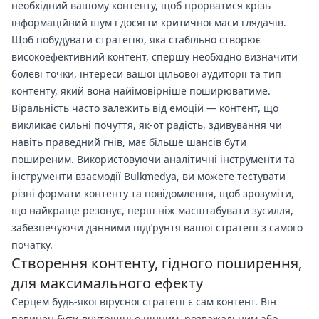
необхідний вашому контенту, щоб прорватися крізь
інформаційний шум і досягти критичної маси глядачів.
Щоб побудувати стратегію, яка стабільно створює
високоефективний контент, спершу необхідно визначити
болеві точки, інтереси вашої цільової аудиторії та тип
контенту, який вона найімовірніше поширюватиме.
Віральність часто залежить від емоцій — контент, що
викликає сильні почуття, як-от радість, здивування чи
навіть праведний гнів, має більше шансів бути
поширеним. Використовуючи аналітичні інструменти та
інструменти взаємодії Bulkmedya, ви можете тестувати
різні формати контенту та повідомлення, щоб зрозуміти,
що найкраще резонує, перш ніж масштабувати зусилля,
забезпечуючи данними підґрунтя вашої стратегії з самого
початку.
Створення контенту, гідного поширення,
для максимального ефекту
Серцем будь-якої вірусної стратегії є сам контент. Він
повинен бути внутрішньо цінним, розважальним або