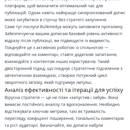
платформ, щоб визначити оптимальний час для
публікацій. Однак навіть найкраще синхронізований допис
може загубитися в стрічці без стратегії залучення.
Саме тут послуги Bulkmedya можуть заповнити прогалину.
Забезпечуючи вашим дописам базовий рівень активності
відразу після публікації, ви підвищуєте їх видимість.
Поєднуйте це з активною роботою із спільнотою —
відповідайте на коментарі, ставте додаткові запитання,
взаємодійте з контентом інших користувачів. Такий
двосторонній підхід, що поєднує стратегічне підсилення з
автентичною взаємодією, створює потужний цикл
зворотного зв'язку, який підтримує імпульс.
Аналіз ефективності та ітерації для успіху
Вірусна стратегія — це не план «запустив і забув». Вона
вимагає постійного аналізу та вдосконалення. Необхідно
відстежувати ключові метрики, такі як тривалість
перегляду, коефіцієнт поширення, тональність коментарів
та ріст аудиторії. Визначайте, які дописи набули