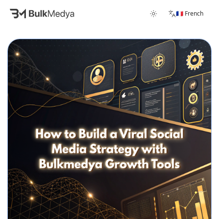
🇫🇷 French