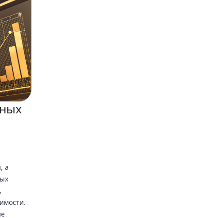
ьных
, а
ных
,
имости.
ие