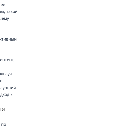
лее
ы, такой
шему
ективный
онтент,
ользуя
ть
т лучший
дход к
ля
 по