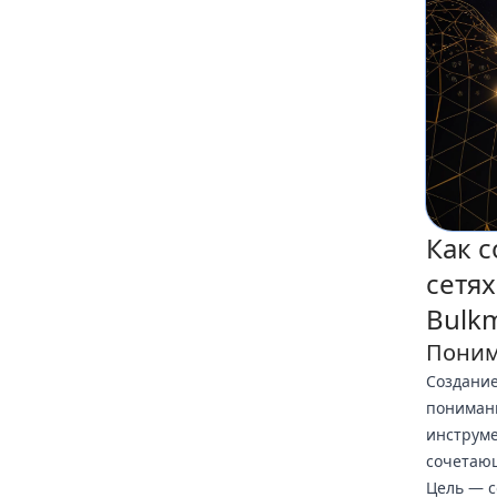
Как 
сетя
Bulk
Поним
Создание
пониман
инструме
сочетающ
Цель — с