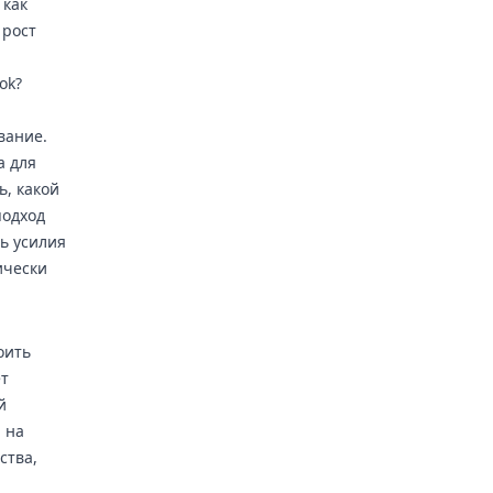
 как
 рост
ok?
вание.
a для
ь, какой
подход
ь усилия
ически
оить
ет
й
 на
ства,