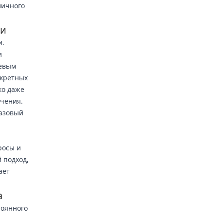
личного
ти
и.
и
чевым
нкретных
ко даже
ечения.
базовый
росы и
 подход,
ает
а
тоянного