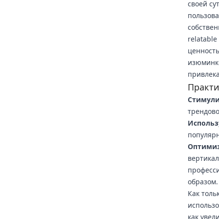
своей су
пользова
собствен
relatabl
ценность
изюминко
привлека
Практи
Стимули
трендово
Использ
популярн
Оптимиз
вертикал
професси
образом.
Как толь
использо
как увел