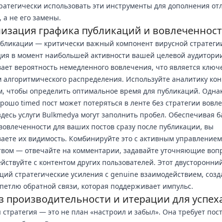
ратегически использовать эти инструменты для дополнения от
, а не его замены.
изация графика публикаций и вовлеченнос
бликации — критически важный компонент вирусной стратеги
ия в момент наибольшей активности вашей целевой аудитори
ает вероятность немедленного вовлечения, что является клю
 алгоритмического распределения. Используйте аналитику ко
, чтобы определить оптимальное время для публикаций. Одна
рошо timed пост может потеряться в ленте без стратегии вовл
десь услуги Bulkmedya могут заполнить пробел. Обеспечивая 
вовлеченности для ваших постов сразу после публикации, вы
аете их видимость. Комбинируйте это с активным управлением
вом — отвечайте на комментарии, задавайте уточняющие воп
йствуйте с контентом других пользователей. Этот двусторонний
ий стратегические усиления с genuine взаимодействием, созд
етлю обратной связи, которая поддерживает импульс.
з производительности и итерации для успех
 стратегия — это не план «настроил и забыл». Она требует пос