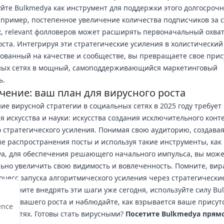
йте Bulkmedya как инструмент для поддержки этого долгосрочн
апример, постепенное увеличение количества подписчиков за 
, relevant фолловеров может расширять первоначальный охват
оста. Интегрируя эти стратегические усиления в холистический
ованный на качестве и сообществе, вы превращаете свое прис
ных сетях в мощный, самоподдерживающийся маркетинговый
ь.
чение: ваш план для вирусного роста
ие вирусной стратегии в социальных сетях в 2025 году требует
я искусства и науки: искусства создания исключительного конт
о стратегического усиления. Понимая свою аудиторию, создава
е распространения посты и используя такие инструменты, как
a, для обеспечения решающего начального импульса, вы мож
ьно увеличить свою видимость и вовлеченность. Помните, вир
оцесс запуска алгоритмического усиления через стратегически
. Начните внедрять эти шаги уже сегодня, используйте силу Bu
рения вашего роста и наблюдайте, как взрывается ваше присут
ence
ых сетях. Готовы стать вирусными?
Посетите Bulkmedya прямо