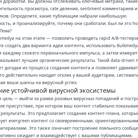
и доработки. Вы должны отслеживать ключевые метрики, такие
тельность просмотра, rate деления, sentiment комментариев и
ков. Определите, какие публикации набрали наибольшую
ость, и проанализируйте, почему они сработали. Был ли это ho
Тема?
kmedya на этом этапе — позволить проводить rapid A/B-тестиро
е создать два варианта идеи контента, использовать Bulkmedy
 каждому схожего первоначального импульса, а затем измерит
оказывает лучшие органические результаты. Такой data-driven 
т догадки из процесса создания контента и позволяет удваиват
что действительно находит отклик у вашей аудитории, системат
ая ваши шансы на вирусный успех.
ние устойчивой вирусной экосистемы
 цель — выйти за рамки разовых вирусных попаданий и постр
ое присутствие, при котором ваш контент стабильно показыва
результаты. Это предполагает создание контент-плана, которы
ует evergreen контент со своевременными, ориентированными
атериалами. Это также означает построение лояльного сообще
активно ожидает и взаимодействует с вашими публикациями.