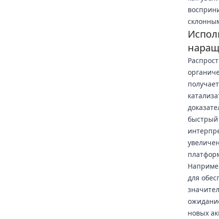
восприни
склонным
Испол
наращ
Распрост
органиче
получает
катализа
доказате
быстрый 
интерпре
увеличен
платфор
Например
для обес
значител
ожидание
новых ак