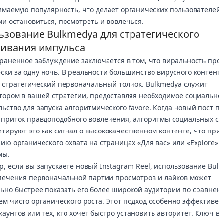
маемую популярность, что делает органических пользователе
и остановиться, посмотреть и вовлечься.
ьзование Bulkmedya для стратегического
ивания импульса
раненное заблуждение заключается в том, что виральность пр
ски за одну ночь. В реальности большинство вирусного контен
 стратегический первоначальный толчок. Bulkmedya служит
тором в вашей стратегии, предоставляя необходимое социальн
льство для запуска алгоритмического favore. Когда новый пост 
приток правдоподобного вовлечения, алгоритмы социальных с
тируют это как сигнал о высококачественном контенте, что пр
ию органического охвата на страницах «Для вас» или «Explore»
мы.
, если вы запускаете новый Instagram Reel, использование Bu
печения первоначальной партии просмотров и лайков может
ьно быстрее показать его более широкой аудитории по сравне
м чисто органического роста. Этот подход особенно эффективе
каунтов или тех, кто хочет быстро установить авторитет. Ключ в