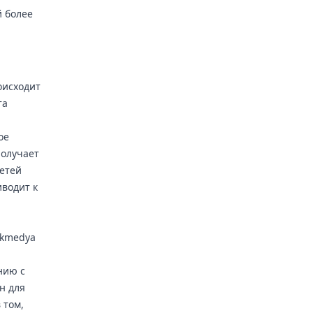
й более
оисходит
та
ое
получает
етей
иводит к
lkmedya
нию с
н для
 том,