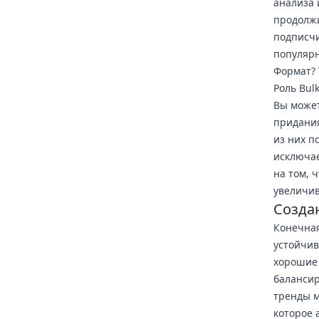
анализа 
продолжи
подписчи
популярн
Формат? 
Роль Bul
Вы может
придания
из них п
исключае
на том, 
увеличив
Созда
Конечная
устойчив
хорошие 
балансир
тренды м
которое 