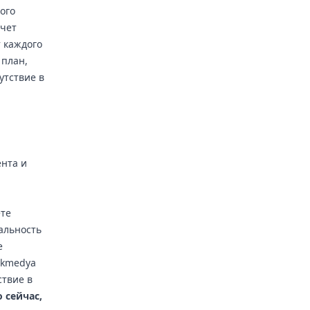
ого
счет
 каждого
 план,
утствие в
ента и
я
ете
альность
е
lkmedya
ствие в
 сейчас,