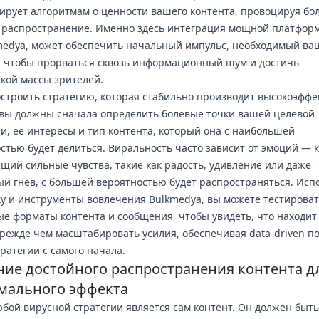
ирует алгоритмам о ценности вашего контента, провоцируя бо
распространение. Именно здесь интеграция мощной платформ
medya, может обеспечить начальный импульс, необходимый ва
, чтобы прорваться сквозь информационный шум и достичь
кой массы зрителей.
строить стратегию, которая стабильно производит высокоэфф
 вы должны сначала определить болевые точки вашей целевой
и, её интересы и тип контента, который она с наибольшей
стью будет делиться. Виральность часто зависит от эмоций — к
ий сильные чувства, такие как радость, удивление или даже
й гнев, с большей вероятностью будет распространяться. Исп
у и инструменты вовлечения Bulkmedya, вы можете тестирова
е форматы контента и сообщения, чтобы увидеть, что находи
прежде чем масштабировать усилия, обеспечивая data-driven по
ратегии с самого начала.
ние достойного распространения контента д
мального эффекта
бой вирусной стратегии является сам контент. Он должен быть