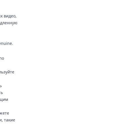
х видео,
медленную
nuine.
по
льзуйте
ь
ть
ющим
ожете
и, такие