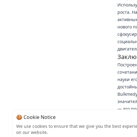
Использу
роста. Н
активных
нового п
сфокусир
социаль
двигател
Заклю
Построен
сочетани
науки ег
достойны
Bulkmedy
значител
— это пр
действия
🍪 Cookie Notice
для уско
We use cookies to ensure that we give you the best experi
социальн
on our website.