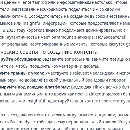
ти ценным, entertaining или информативным настолько, чтобы
тели чувствовали необходимость поделиться им со своими
ными сетями. Сосредоточьтесь на создании высококачественны
e мемов или insightful инфографик, которые предоставляют не
. В 2025 году короткие видео продолжают доминировать, но с
й: аутентичность имеет paramount значение. Пользователей
ют реальные, неотполированные моменты, которые кажутся ge
ческие советы по созданию контента
руйте обсуждение:
Задавайте вопросы или займите позицию 
й теме, чтобы поощрить комментарии и дебаты.
уйте тренды с умом:
Участвуйте в relevant челленджах и испо
ый звук, но добавляйте свой уникальный брендовый поворот.
ируйте под каждую платформу:
Видео для TikTok должно быт
ьным и динамичным, в то время как пост в LinkedIn должен бы
ональным и insightful. Адаптируйте ваш контент соответству
ко вы создали контент с высоким вирусным потенциалом, вы м
вать Bulkmedya, чтобы дать ему первоначальный толчок. Услуг
ичение просмотров видео или лайков к постам, могут усилить