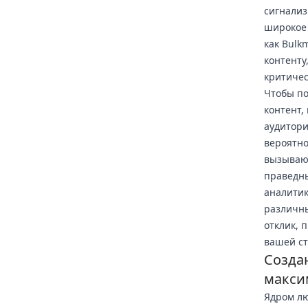
сигнализ
широкое 
как Bulk
контенту
критичес
Чтобы по
контент,
аудитори
вероятно
вызывающ
праведны
аналитик
различны
отклик, 
вашей ст
Созда
макси
Ядром лю