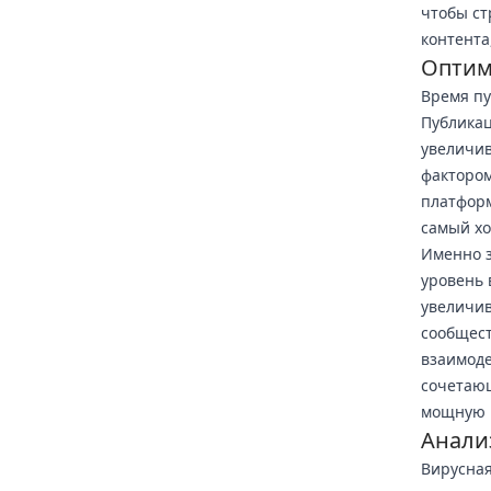
чтобы ст
контента
Оптим
Время пу
Публикац
увеличив
фактором
платформ
самый хо
Именно з
уровень 
увеличив
сообщест
взаимоде
сочетающ
мощную п
Анали
Вирусная