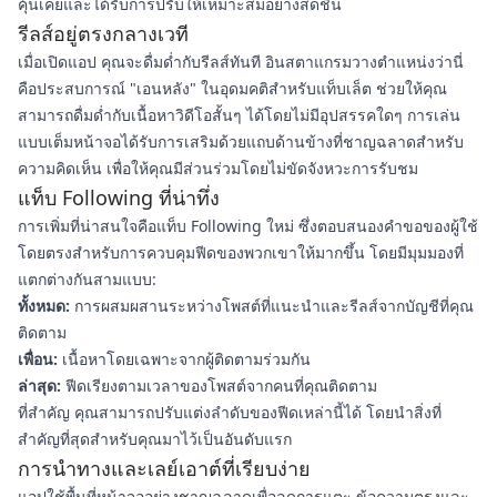
คุ้นเคยและได้รับการปรับให้เหมาะสมอย่างสดชื่น
รีลส์อยู่ตรงกลางเวที
เมื่อเปิดแอป คุณจะดื่มด่ำกับรีลส์ทันที อินสตาแกรมวางตำแหน่งว่านี่
คือประสบการณ์ "เอนหลัง" ในอุดมคติสำหรับแท็บเล็ต ช่วยให้คุณ
สามารถดื่มด่ำกับเนื้อหาวิดีโอสั้นๆ ได้โดยไม่มีอุปสรรคใดๆ การเล่น
แบบเต็มหน้าจอได้รับการเสริมด้วยแถบด้านข้างที่ชาญฉลาดสำหรับ
ความคิดเห็น เพื่อให้คุณมีส่วนร่วมโดยไม่ขัดจังหวะการรับชม
แท็บ Following ที่น่าทึ่ง
การเพิ่มที่น่าสนใจคือแท็บ Following ใหม่ ซึ่งตอบสนองคำขอของผู้ใช้
โดยตรงสำหรับการควบคุมฟีดของพวกเขาให้มากขึ้น โดยมีมุมมองที่
แตกต่างกันสามแบบ:
ทั้งหมด:
การผสมผสานระหว่างโพสต์ที่แนะนำและรีลส์จากบัญชีที่คุณ
ติดตาม
เพื่อน:
เนื้อหาโดยเฉพาะจากผู้ติดตามร่วมกัน
ล่าสุด:
ฟีดเรียงตามเวลาของโพสต์จากคนที่คุณติดตาม
ที่สำคัญ คุณสามารถปรับแต่งลำดับของฟีดเหล่านี้ได้ โดยนำสิ่งที่
สำคัญที่สุดสำหรับคุณมาไว้เป็นอันดับแรก
การนำทางและเลย์เอาต์ที่เรียบง่าย
แอปใช้พื้นที่หน้าจออย่างชาญฉลาดเพื่อลดการแตะ ข้อความตรงและ