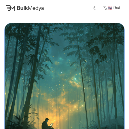
🇹🇭 Thai