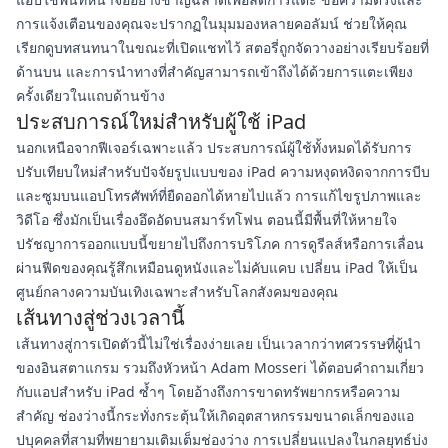
การแจ้งเตือนของคุณจะปรากฏในมุมมองหลายคอลัมน์ ช่วยให้คุณ
เรียกดูบทสนทนาในขณะที่เปิดแชทไว้ สตอรี่ถูกจัดวางอย่างเรียบร้อยที่
ด้านบน และการนำทางที่สำคัญสามารถเข้าถึงได้ด้วยการแตะเพียง
ครั้งเดียวในแถบด้านข้าง
ประสบการณ์ใหม่สำหรับผู้ใช้ iPad
นอกเหนือจากฟีเจอร์เฉพาะแล้ว ประสบการณ์ผู้ใช้ทั้งหมดได้รับการ
ปรับเทียบใหม่สำหรับปัจจัยรูปแบบของ iPad ความหงุดหงิดจากการบีบ
และซูมบนแอปโทรศัพท์ที่ยืดออกได้หายไปแล้ว การแก้ไขรูปภาพและ
วิดีโอ ซึ่งมักเป็นเรื่องอึดอัดบนสมาร์ทโฟน ตอนนี้มีพื้นที่ให้หายใจ
ปรัชญาการออกแบบนี้ขยายไปถึงการบริโภค การดูรีลส์หรือการเลื่อน
ผ่านฟีดของคุณรู้สึกเหมือนดูหนังและไม่คับแคบ เปลี่ยน iPad ให้เป็น
ศูนย์กลางความบันเทิงเฉพาะสำหรับโลกสังคมของคุณ
เส้นทางสู่ช่วงเวลานี้
เส้นทางสู่การเปิดตัวนี้ไม่ใช่เรื่องง่ายเลย เป็นเวลากว่าทศวรรษที่ผู้นำ
ของอินสตาแกรม รวมถึงหัวหน้า Adam Mosseri ได้ตอบคำถามเกี่ยว
กับแอปสำหรับ iPad ซ้ำๆ โดยอ้างถึงการขาดทรัพยากรหรือความ
สำคัญ ช่องว่างนี้กระทั่งกระตุ้นให้เกิดอุตสาหกรรมขนาดเล็กของแอ
ปบุคคลที่สามที่พยายามเติมเต็มช่องว่าง การเปลี่ยนแปลงในกลยุทธ์บ่ง