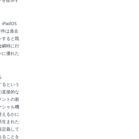
PadOS
の要件は過去
ンすると既
は瞬時に行
かに優れた
る
するという
の直接的な
メントの新
ーシャル機
考えるかに
果生まれた
再定義して
れることを