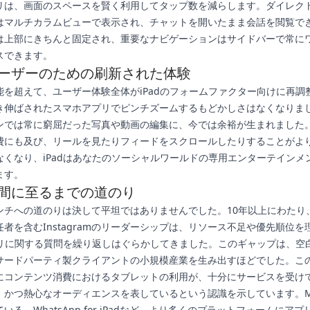
リは、画面のスペースを賢く利用してタップ数を減らします。ダイレク
はマルチカラムビューで表示され、チャットを開いたまま会話を閲覧で
は上部にきちんと固定され、重要なナビゲーションはサイドバーで常に
スできます。
dユーザーのための刷新された体験
能を超えて、ユーザー体験全体がiPadのフォームファクター向けに再調
き伸ばされたスマホアプリでピンチズームするもどかしさはなくなりま
ンでは常に窮屈だった写真や動画の編集に、今では余裕が生まれました
費にも及び、リールを見たりフィードをスクロールしたりすることがよ
なくなり、iPadはあなたのソーシャルワールドの専用エンターテインメ
ます。
間に至るまでの道のり
ンチへの道のりは決して平坦ではありませんでした。10年以上にわたり
者を含むInstagramのリーダーシップは、リソース不足や優先順位を
アプリに関する質問を繰り返しはぐらかしてきました。このギャップは、空
サードパーティ製クライアントの小規模産業を生み出すほどでした。こ
にコンテンツ消費におけるタブレットの利用が、十分にサービスを受け
、かつ熱心なオーディエンスを表しているという認識を示しています。M
いる、WhatsApp for iPadなど、より多くのプラットフォームにア