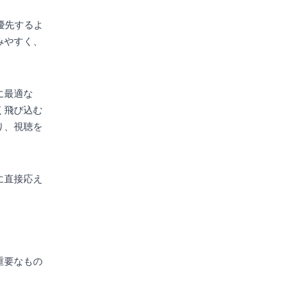
を優先するよ
みやすく、
に最適な
く飛び込む
り、視聴を
に直接応え
重要なもの