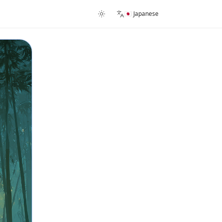
🇯🇵 Japanese