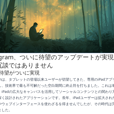
tagram、ついに待望のアップデートが実
冗談ではありません
待望がついに実現
gramは、タブレットの登場以来ユーザーが切望してきた、専用のiPadア
し、技術界で最も不可解だった空白期間に終止符を打ちました。これは
、iPadの広大なキャンバスを活用してソーシャルコンテンツとの関わり
く設計されたアプリケーションです。長年、iPadユーザーは拡大されたi
やウェブインターフェースを使わざるを得ませんでしたが、その時代は
ました。