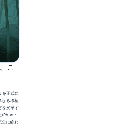
現。こ
プリを正式に
単なる移植
方を変革す
Phone
完全に終わ