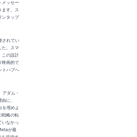
トメッセー
きます。ス
ワンタップ
整されてい
した。スマ
。この設計
り映画的で
ントハブへ
、アダム・
理由に、
白を埋めよ
の戦略の転
ていなかっ
etaが最
プリを提供す