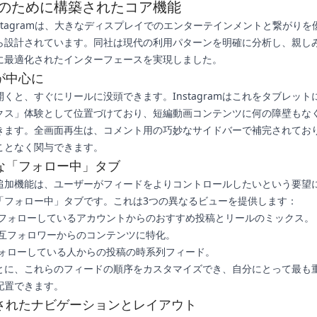
のために構築されたコア機能
Instagramは、大きなディスプレイでのエンターテインメントと繋がり
ら設計されています。同社は現代の利用パターンを明確に分析し、親し
に最適化されたインターフェースを実現しました。
が中心に
くと、すぐにリールに没頭できます。Instagramはこれをタブレット
クス」体験として位置づけており、短編動画コンテンツに何の障壁もな
きます。全画面再生は、コメント用の巧妙なサイドバーで補完されてお
ことなく関与できます。
な「フォロー中」タブ
追加機能は、ユーザーがフィードをよりコントロールしたいという要望
「フォロー中」タブです。これは3つの異なるビューを提供します：
フォローしているアカウントからのおすすめ投稿とリールのミックス。
互フォロワーからのコンテンツに特化。
ォローしている人からの投稿の時系列フィード。
とに、これらのフィードの順序をカスタマイズでき、自分にとって最も
配置できます。
されたナビゲーションとレイアウト