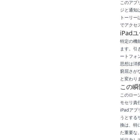
このアプ
ジと通知
トーリー
でアクセ
iPa
特定の機
ます。引
ートフォ
思想は消
窮屈さが
と変わり
この瞬
このロー
モセリ責任
iPad
うとする
換は、特
た重要な
近注力して