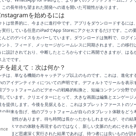
、この長年待ち望まれた開発への道を開いた可能性があります。
でInstagramを始めるには
ウトは世界的に、今まさに進行中です。アプリをダウンロードするには、i
降を実行している任意のiPadでApp Storeにアクセスするだけです。こ
とんどのデバイスをカバーしています。ダウンロードは無料で、ログイ
ウント、フィード、メッセージがシームレスに同期されます。この移行
うに設計されており、中断したところからすぐに再開できますが、はる
ス上でです。
チを超えて：次は何か？
ンチは、単なる機能のキャッチアップ以上のものです。これは、進化す
gramのアイデンティティについての声明です。デフォルトでリールを表示
同プラットフォームのビデオへの戦略的転換と、短編コンテンツ分野で
調しています。クリエイターにとって、大きな画面は編集とエンゲージ
性を提供します。今後を見据えると、これはタブレットファーストのソ
代の到来を告げ、他のプラットフォームが自らのタブレット体験をどう
える可能性があります。待ち時間は長かったかもしれませんが、その結
、単にスマホの体験を再現するのではなく、新しい文脈のためにそれを
ence
にこれほど思慮深く実行された結果であれば、待つ者には良いものが訪