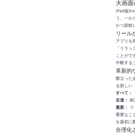
大画面
iPad版
う、一か
かつ新鮮
リール
アプリを開
「リラッ
ことがで
中断する
革新的
際立った
る新しい
すべて：
友達：
相
最新：
フ
重要なこ
を最初に
合理化