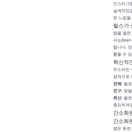
인스타그램
설계되었습
된 느낌을
릴스가 
앱을 열면
쉬는(lea
합니다. 
통할 수 
혁신적인
두드러진 
접적으로 
전체:
팔로
친구:
맞팔
최신:
팔로
중요하게도
간소화
간소화
앱은 화면