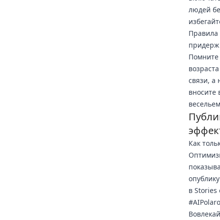
людей бе
избегайт
Правила 
придержи
Помните 
возраста
связи, а
вносите 
весельем
Публи
эффек
Как толь
Оптимизи
показыва
опублику
в Storie
#AIPolar
Вовлекай