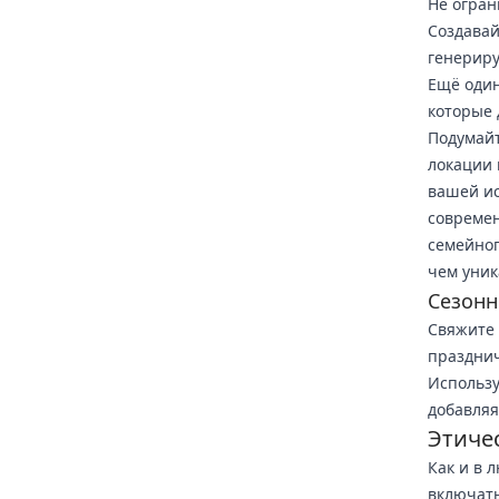
Не огран
Создавай
генериру
Ещё один
которые 
Подумайт
локации 
вашей ис
современ
семейног
чем уник
Сезонн
Свяжите 
празднич
Использу
добавляя
Этиче
Как и в 
включать