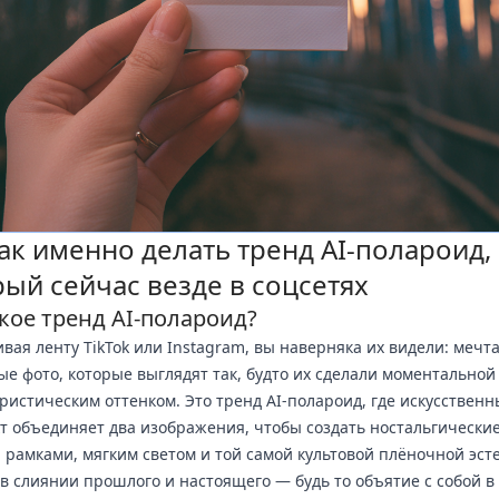
ак именно делать тренд AI-полароид,
ый сейчас везде в соцсетях
кое тренд AI-полароид?
вая ленту TikTok или Instagram, вы наверняка их видели: мечт
е фото, которые выглядят так, будто их сделали моментальной
уристическим оттенком. Это тренд AI-полароид, где искусствен
т объединяет два изображения, чтобы создать ностальгически
 рамками, мягким светом и той самой культовой плёночной эст
 в слиянии прошлого и настоящего — будь то объятие с собой в