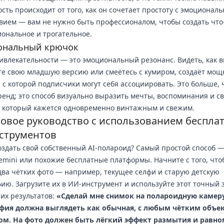
сть происходит от того, как он сочетает простоту с эмоционал
вием — вам не нужно быть профессионалом, чтобы создать что
ональное и трогательное.
ональный крючок
ивлекательности — это эмоциональный резонанс. Видеть, как 
е свою младшую версию или смеётесь с кумиром, создаёт мо
 с которой подписчики могут себя ассоциировать. Это больше, 
ренд; это способ визуально выразить мечты, воспоминания и св
 который кажется одновременно винтажным и свежим.
овое руководство с использованием беспла
струментов
оздать свой собственный AI-полароид? Самый простой способ 
emini или похожие бесплатные платформы. Начните с того, что
два чётких фото — например, текущее селфи и старую детскую
ию. Загрузите их в ИИ-инструмент и используйте этот точный 
их результатов:
«Сделай мне снимок на полароидную камеру
фия должна выглядеть как обычная, с любым чётким объе
ом. На фото должен быть лёгкий эффект размытия и равн