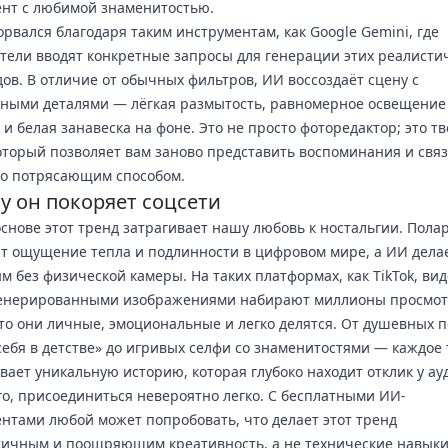
нт с любимой знаменитостью.
орвался благодаря таким инструментам, как Google Gemini, где
тели вводят конкретные запросы для генерации этих реалисти
ов. В отличие от обычных фильтров, ИИ воссоздаёт сцену с
ными деталями — лёгкая размытость, равномерное освещение
и белая занавеска на фоне. Это не просто фоторедактор; это т
оторый позволяет вам заново представить воспоминания и свя
но потрясающим способом.
у он покоряет соцсети
основе этот тренд затрагивает нашу любовь к ностальгии. Пол
 ощущение тепла и подлинности в цифровом мире, а ИИ делае
м без физической камеры. На таких платформах, как TikTok, вид
генерированными изображениями набирают миллионы просмот
то они личные, эмоциональные и легко делятся. От душевных п
себя в детстве» до игривых селфи со знаменитостями — каждое
вает уникальную историю, которая глубоко находит отклик у ау
го, присоединиться невероятно легко. С бесплатными ИИ-
нтами любой может попробовать, что делает этот тренд
ичным и поощряющим креативность, а не технические навыки