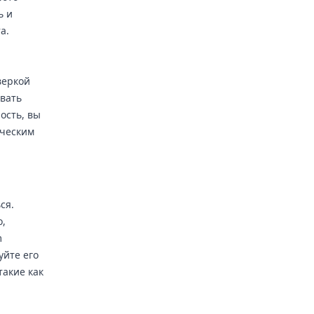
ь и
а.
веркой
овать
ость, вы
ическим
ся.
о,
m
уйте его
такие как