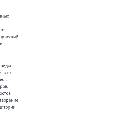
чных
 от
ворческий
зи
ароиды
т это
ео с
ров,
остов
 творение
дитории.
.