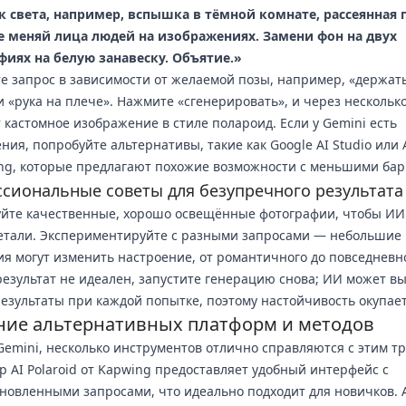
к света, например, вспышка в тёмной комнате, рассеянная 
Не меняй лица людей на изображениях. Замени фон на двух
фиях на белую занавеску. Объятие.»
е запрос в зависимости от желаемой позы, например, «держать
и «рука на плече». Нажмите «сгенерировать», и через несколько
т кастомное изображение в стиле полароид. Если у Gemini есть
ния, попробуйте альтернативы, такие как Google AI Studio или AI
ng, которые предлагают похожие возможности с меньшими бар
сиональные советы для безупречного результата
йте качественные, хорошо освещённые фотографии, чтобы ИИ
етали. Экспериментируйте с разными запросами — небольшие
я могут изменить настроение, от романтичного до повседневно
езультат не идеален, запустите генерацию снова; ИИ может в
езультаты при каждой попытке, поэтому настойчивость окупает
ние альтернативных платформ и методов
emini, несколько инструментов отлично справляются с этим т
р AI Polaroid от Kapwing предоставляет удобный интерфейс с
новленными запросами, что идеально подходит для новичков. A