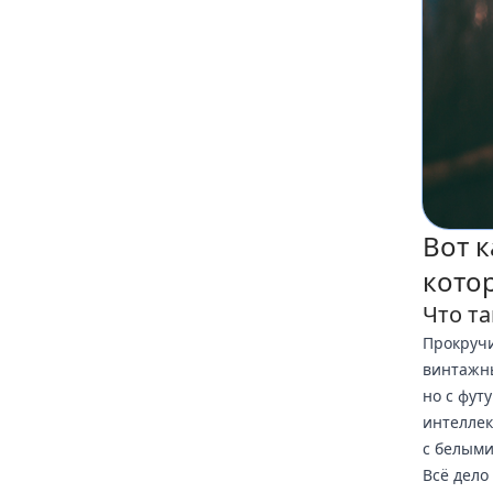
Вот к
котор
Что та
Прокручи
винтажны
но с фут
интеллек
с белыми
Всё дело