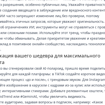
з разрешения, особенно публичных лиц. Уважайте приватност
е создания вводящего в заблуждение или вредоносного контент
ИИ часто запрещают изменение лиц без проверки, поэтому
вайтесь этичных запросов, которые уважают оригинальность.
об ограничениях ИИ; инструменты могут не справляться с про
 или сложными позами. Используйте этот тренд, чтобы праздн
 не чтобы обманывать. Делая приоритетом уважение и креативн
вклад в позитивное онлайн-сообщество, наслаждаясь технолог
.
кация вашего шедевра для максимального
та
ко вы сгенерировали свой AI-полароид, пришло время поделить
руйте для каждой платформы: в TikTok создайте короткое виде
ющее процесс «до и после», с трендовым звуком. Для Instagra
йте изображение в карусели с кадрами из-за кулис или использ
s с интерактивными стикерами. Добавьте релевантные хэштеги, 
oidTrend или #GeminiAI, чтобы увеличить видимость.
те аудиторию, задавая вопросы в подписях, например: «Какое