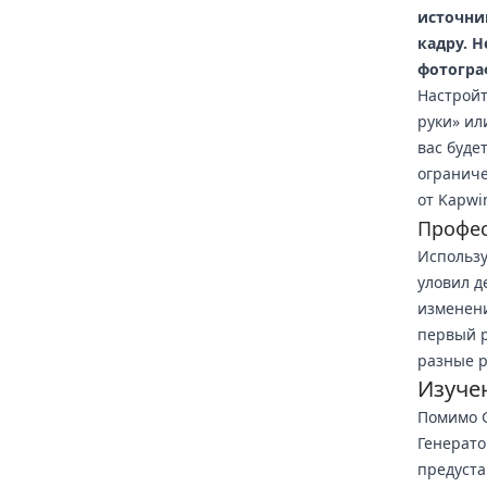
источни
кадру. 
фотогра
Настройт
руки» ил
вас буде
ограниче
от Kapwi
Профес
Использу
уловил д
изменени
первый р
разные р
Изуче
Помимо G
Генерато
предуста