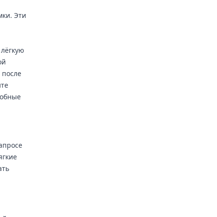
ки. Эти
 лёгкую
ой
 после
ите
робные
апросе
ягкие
ать