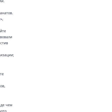
ий.
анатов.
»,
айте
твовали
естив
лизации;
те
ов,
жде чем
фото