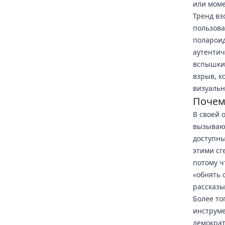
или моме
Тренд вз
пользова
полароид
аутентич
вспышки 
взрыв, к
визуаль
Почем
В своей 
вызывают
доступны
этими с
потому ч
«обнять 
рассказы
Более то
инструме
демократ