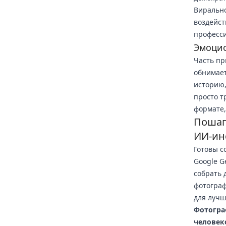
Вирально
воздейст
професси
Эмоци
Часть пр
обнимает
историю,
просто т
формате,
Пошаг
ИИ-ин
Готовы с
Google G
собрать 
фотограф
для лучш
Фотогра
человек