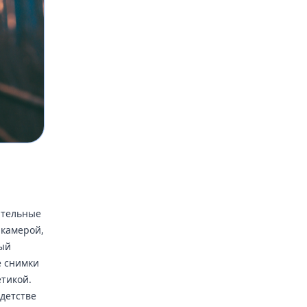
ательные
 камерой,
ный
е снимки
етикой.
 детстве