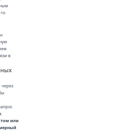
ьным
-то
вы
щную
чем
язи в
тных
— через
бы
запрос
.
ктом или
омерный