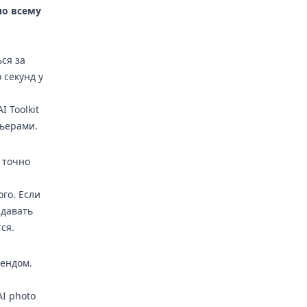
по всему
ся за
 секунд у
 Toolkit
ьерами.
 точно
го. Если
ыдавать
ся.
рендом.
I photo