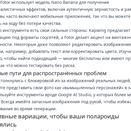
 Fotor использует модель Nano Banana для получения
алистичных эффектов, включая аутентичную зернистость и рам
ы часто включают мобильные приложения, так что вы можете
ь на ходу без потери качества.
о инструмента есть свои сильные стороны: Kapwing предлагает
ацию под форматы соцсетей, а Fotor делает акцент на винтажн
ности. Некоторые даже позволяют редактировать изображение
и, например, добавлять текст или корректировать цвета. Изуч
о, чтобы найти подходящий — многие бесплатны или имеют п
так что можно тестировать без риска.
ые пути для распространённых проблем
столкнулись с блокировкой из-за изображений реальных людей,
те представить свои фото как «вымышленных персонажей» в з
льзуйте инструменты вроде Google AI Studio, у которых более м
 Всегда имейте запасные изображения под рукой, чтобы избеж
вания во время генерации.
ивные вариации, чтобы ваши полароиды
ялись