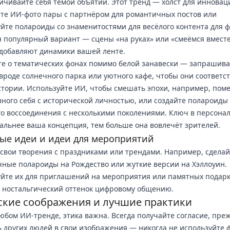
ичивайте себя темой объятий. Этот тренд — холст для инновац
те ИИ-фото пары с партнёром для романтичных постов или
йте полароиды со знаменитостями для весёлого контента для ф
 популярный вариант — сцены «на руках» или «смеёмся вместе
добавляют динамики вашей ленте.
е о тематических фонах помимо белой занавески — запрашив
вроде солнечного парка или уютного кафе, чтобы они соответс
тории. Используйте ИИ, чтобы смешать эпохи, например, пом
ного себя с исторической личностью, или создайте полароиды
о воссоединения с несколькими поколениями. Ключ в персона
альнее ваша концепция, тем больше она вовлечёт зрителей.
ые идеи и идеи для мероприятий
свои творения с праздниками или трендами. Например, сделай
ные полароиды на Рождество или жуткие версии на Хэллоуин.
йте их для приглашений на мероприятия или памятных подарк
 ностальгический оттенок цифровому общению.
ские соображения и лучшие практики
любом ИИ-тренде, этика важна. Всегда получайте согласие, пре
 других людей в свои изображения — никогда не используйте 