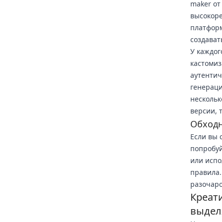
maker от
высокоре
платформ
создават
У каждог
кастомиз
аутентич
генераци
нескольк
версии, 
Обходн
Если вы 
попробуй
или испо
правила.
разочаро
Креат
выдел