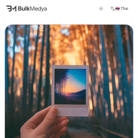
🇹🇭 Thai