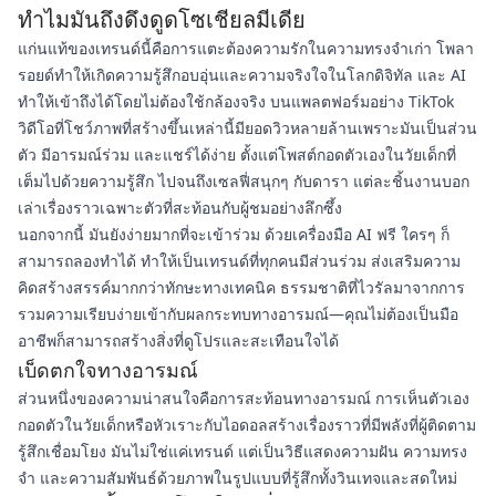
ทำไมมันถึงดึงดูดโซเชียลมีเดีย
แก่นแท้ของเทรนด์นี้คือการแตะต้องความรักในความทรงจำเก่า โพลา
รอยด์ทำให้เกิดความรู้สึกอบอุ่นและความจริงใจในโลกดิจิทัล และ AI
ทำให้เข้าถึงได้โดยไม่ต้องใช้กล้องจริง บนแพลตฟอร์มอย่าง TikTok
วิดีโอที่โชว์ภาพที่สร้างขึ้นเหล่านี้มียอดวิวหลายล้านเพราะมันเป็นส่วน
ตัว มีอารมณ์ร่วม และแชร์ได้ง่าย ตั้งแต่โพสต์กอดตัวเองในวัยเด็กที่
เต็มไปด้วยความรู้สึก ไปจนถึงเซลฟี่สนุกๆ กับดารา แต่ละชิ้นงานบอก
เล่าเรื่องราวเฉพาะตัวที่สะท้อนกับผู้ชมอย่างลึกซึ้ง
นอกจากนี้ มันยังง่ายมากที่จะเข้าร่วม ด้วยเครื่องมือ AI ฟรี ใครๆ ก็
สามารถลองทำได้ ทำให้เป็นเทรนด์ที่ทุกคนมีส่วนร่วม ส่งเสริมความ
คิดสร้างสรรค์มากกว่าทักษะทางเทคนิค ธรรมชาติที่ไวรัลมาจากการ
รวมความเรียบง่ายเข้ากับผลกระทบทางอารมณ์—คุณไม่ต้องเป็นมือ
อาชีพก็สามารถสร้างสิ่งที่ดูโปรและสะเทือนใจได้
เบ็ดตกใจทางอารมณ์
ส่วนหนึ่งของความน่าสนใจคือการสะท้อนทางอารมณ์ การเห็นตัวเอง
กอดตัวในวัยเด็กหรือหัวเราะกับไอดอลสร้างเรื่องราวที่มีพลังที่ผู้ติดตาม
รู้สึกเชื่อมโยง มันไม่ใช่แค่เทรนด์ แต่เป็นวิธีแสดงความฝัน ความทรง
จำ และความสัมพันธ์ด้วยภาพในรูปแบบที่รู้สึกทั้งวินเทจและสดใหม่