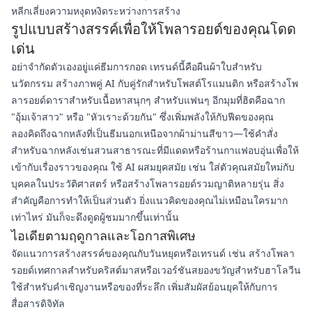
หลีกเลี่ยงความหงุดหงิดระหว่างการสร้าง
รูปแบบสร้างสรรค์เพื่อให้โพลารอยด์ของคุณโดด
เด่น
อย่าจำกัดตัวเองอยู่แค่ธีมการกอด เทรนด์นี้คือผืนผ้าใบสำหรับ
นวัตกรรม สร้างภาพคู่ AI กับคู่รักสำหรับโพสต์โรแมนติก หรือสร้างโพ
ลารอยด์ดาราสำหรับเนื้อหาสนุกๆ สำหรับแฟนๆ อีกมุมที่ฮิตคือฉาก
"อุ้มเจ้าสาว" หรือ "หัวเราะด้วยกัน" ซึ่งเพิ่มพลังให้กับฟีดของคุณ
ลองคิดถึงฉากหลังที่เป็นธีมนอกเหนือจากผ้าม่านสีขาว—ใช้คำสั่ง
สำหรับฉากหลังเช่นสวนสาธารณะที่มีแดดหรือร้านกาแฟอบอุ่นเพื่อให้
เข้ากับเรื่องราวของคุณ ใช้ AI ผสมยุคสมัย เช่น ใส่ตัวคุณสมัยใหม่กับ
บุคคลในประวัติศาสตร์ หรือสร้างโพลารอยด์รวมญาติหลายรุ่น สิ่ง
สำคัญคือการทำให้เป็นส่วนตัว ยิ่งแนวคิดของคุณไม่เหมือนใครมาก
เท่าไหร่ มันก็จะดึงดูดผู้ชมมากขึ้นเท่านั้น
ไอเดียตามฤดูกาลและโอกาสพิเศษ
จัดแนวการสร้างสรรค์ของคุณกับวันหยุดหรือเทรนด์ เช่น สร้างโพลา
รอยด์เทศกาลสำหรับคริสต์มาสหรือเวอร์ชันสยองขวัญสำหรับฮาโลวีน
ใช้สำหรับคำเชิญงานหรือของที่ระลึก เพิ่มสัมผัสย้อนยุคให้กับการ
สื่อสารดิจิทัล