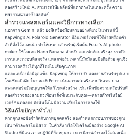
ลองสร้างใหม่; AI สามารถให้ผลลัพธ์ที่แตกต่างในแต่ละครั้ง ความ
พยายามนำมาซึ่งผลลัพธ์
สำรวจแพลตฟอร์มและวิธีการทางเลือก
นอกจาก Gemini แล้ว ยังมีเครื่องมือหลายอย่างที่เก่งในเทรนด์นี้
Kapwing’s AI Polaroid Generator มีอินเทอร์เฟซที่ใช้ง่ายพร้อมคำ
สั่งที่ตั้งไว้ล่วงหน้า ทำให้เหมาะสำหรับผู้เริ่มต้น Fotor’s AI photo
maker ใช้โมเดล Nano Banana สำหรับเอฟเฟกต์สมจริงสูง รวมถึง
เกรนและกรอบที่สมจริง แพลตฟอร์มเหล่านี้มักมีแอปมือถือด้วย คุณจึง
สามารถสร้างได้ทุกที่โดยไม่เสียคุณภาพ
แต่ละเครื่องมือมีจุดแข็ง: Kapwing ให้การปรับแต่งง่ายสำหรับรูปแบบ
โซเชียลมีเดีย ในขณะที่ Fotor เน้นความสมจริงแบบวินเทจ บาง
แพลตฟอร์มยังอนุญาตให้แก้ไขหลังสร้าง เช่น เพิ่มข้อความหรือปรับสี
ลองสำรวจสองสามตัวเพื่อหาสิ่งที่เหมาะกับคุณ—หลายตัวฟรีหรือมี
เวอร์ชันทดลอง ดังนั้นจึงไม่มีความเสี่ยงในการลองใช้
วิธีแก้ไขปัญหาทั่วไป
หากคุณเจอข้อจำกัดกับภาพบุคคลจริง ลองกำหนดกรอบภาพของคุณ
เป็น "ตัวละครในนิยาย" ในคำสั่ง หรือใช้เครื่องมืออย่าง Google AI
Studio ที่มีแนวทางปฏิบัติที่ยืดหยุ่นกว่า ควรมีภาพสำรองไว้เสมอเพื่อ