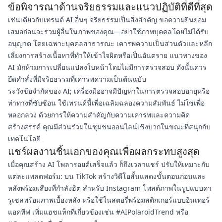
ข้อพิจารณาด้านจริยธรรมและแนวปฏิบัติที่ดีที่สุด
เช่นเดียวกับเทรนด์ AI อื่นๆ จริยธรรมเป็นสิ่งสำคัญ ขอความยินยอม
เสมอก่อนจะรวมผู้อื่นในภาพของคุณ—อย่าใช้ภาพบุคคลโดยไม่ได้รับ
อนุญาต โดยเฉพาะบุคคลสาธารณะ เคารพความเป็นส่วนตัวและหลีก
เลี่ยงการสร้างเนื้อหาที่ทำให้เข้าใจผิดหรือเป็นอันตราย แนวทางของ
AI มักห้ามการเปลี่ยนแปลงใบหน้าโดยไม่มีการตรวจสอบ ดังนั้นควร
ยึดคำสั่งที่มีจริยธรรมที่เคารพความเป็นต้นฉบับ
ระวังข้อจำกัดของ AI; เครื่องมืออาจมีปัญหาในการตรวจสอบอายุหรือ
ท่าทางที่ซับซ้อน ใช้เทรนด์นี้เพื่อเฉลิมฉลองความสัมพันธ์ ไม่ใช่เพื่อ
หลอกลวง ด้วยการให้ความสำคัญกับความเคารพและความคิด
สร้างสรรค์ คุณมีส่วนร่วมในชุมชนออนไลน์เชิงบวกในขณะที่สนุกกับ
เทคโนโลยี
แชร์ผลงานชิ้นเอกของคุณเพื่อผลกระทบสูงสุด
เมื่อคุณสร้าง AI โพลารอยด์เสร็จแล้ว ก็ถึงเวลาแชร์ ปรับให้เหมาะกับ
แต่ละแพลตฟอร์ม: บน TikTok สร้างวิดีโอสั้นแสดงขั้นตอนก่อนและ
หลังพร้อมเสียงที่กำลังฮิต สำหรับ Instagram โพสต์ภาพในรูปแบบคา
รูเซลพร้อมภาพเบื้องหลัง หรือใช้ในสตอรี่พร้อมสติกเกอร์แบบอินเทอร์
แอคทีฟ เพิ่มแฮชแท็กที่เกี่ยวข้องเช่น #AIPolaroidTrend หรือ