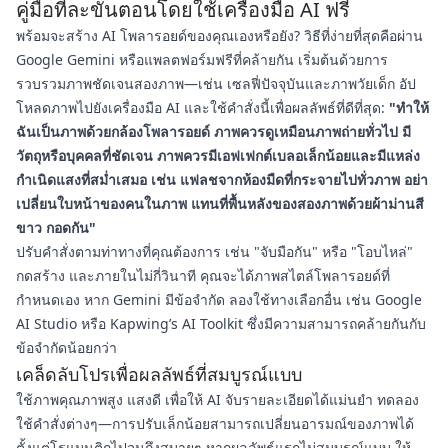
คู่มือทีละขั้นตอนโดยใช้เครื่องมือ AI ฟรี
พร้อมจะสร้าง AI โพลารอยด์ของคุณเองหรือยัง? วิธีที่ง่ายที่สุดคือผ่าน
Google Gemini หรือแพลตฟอร์มฟรีที่คล้ายกัน เริ่มต้นด้วยการ
รวบรวมภาพชัดเจนสองภาพ—เช่น เซลฟี่ปัจจุบันและภาพวัยเด็ก อัป
โหลดภาพไปยังเครื่องมือ AI และใช้คำสั่งนี้เพื่อผลลัพธ์ที่ดีที่สุด:
"ทำให้
ฉันเป็นภาพด้วยกล้องโพลารอยด์ ภาพควรดูเหมือนภาพถ่ายทั่วไป มี
วัตถุหรือบุคคลที่ชัดเจน ภาพควรมีเอฟเฟกต์เบลอเล็กน้อยและมีแหล่ง
กำเนิดแสงที่สม่ำเสมอ เช่น แฟลชจากห้องมืดที่กระจายไปทั่วภาพ อย่า
เปลี่ยนใบหน้าของคนในภาพ แทนที่พื้นหลังของสองภาพด้วยผ้าม่านสี
ขาว กอดกัน"
ปรับคำสั่งตามท่าทางที่คุณต้องการ เช่น "จับมือกัน" หรือ "โอบไหล่"
กดสร้าง และภายในไม่กี่วินาที คุณจะได้ภาพสไตล์โพลารอยด์ที่
กำหนดเอง หาก Gemini มีข้อจำกัด ลองใช้ทางเลือกอื่น เช่น Google
AI Studio หรือ Kapwing’s AI Toolkit ซึ่งมีความสามารถคล้ายกันกับ
ข้อจำกัดน้อยกว่า
เคล็ดลับโปรเพื่อผลลัพธ์ที่สมบูรณ์แบบ
ใช้ภาพคุณภาพสูง แสงดี เพื่อให้ AI จับรายละเอียดได้แม่นยำ ทดลอง
ใช้คำสั่งต่างๆ—การปรับเล็กน้อยสามารถเปลี่ยนอารมณ์ของภาพได้
ตั้งแต่โรแมนติกไปจนถึงสบายๆ หากผลลัพธ์แรกไม่สมบูรณ์แบบ ให้