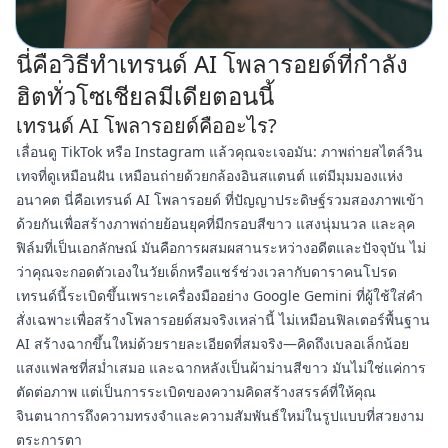
นี่คือวิธีทำเทรนด์ AI โพลารอยด์ที่กำลัง
ฮิตทั่วโซเชียลมีเดียตอนนี้
เทรนด์ AI โพลารอยด์คืออะไร?
เลื่อนดู TikTok หรือ Instagram แล้วคุณจะเจอมัน: ภาพถ่ายสไตล์วิน
เทจที่ดูเหมือนฝัน เหมือนถ่ายด้วยกล้องอินสแตนต์ แต่มีมุมมองแห่ง
อนาคต นี่คือเทรนด์ AI โพลารอยด์ ที่ปัญญาประดิษฐ์รวมสองภาพเข้า
ด้วยกันเพื่อสร้างภาพถ่ายย้อนยุคที่มีกรอบสีขาว แสงนุ่มนวล และลุค
ฟิล์มที่เป็นเอกลักษณ์ มันคือการผสมผสานระหว่างอดีตและปัจจุบัน ไม่
ว่าคุณจะกอดตัวเองในวัยเด็กหรือแชร์ช่วงเวลากับดาราคนโปรด
เทรนด์นี้ระเบิดขึ้นเพราะเครื่องมืออย่าง Google Gemini ที่ผู้ใช้ใส่คำ
สั่งเฉพาะเพื่อสร้างโพลารอยด์สมจริงเหล่านี้ ไม่เหมือนฟิลเตอร์พื้นฐาน
AI สร้างฉากขึ้นใหม่ด้วยรายละเอียดที่สมจริง—คิดถึงเบลอเล็กน้อย
แสงแฟลชที่สม่ำเสมอ และฉากหลังเป็นผ้าม่านสีขาว มันไม่ใช่แค่การ
ตัดต่อภาพ แต่เป็นการระเบิดของความคิดสร้างสรรค์ที่ให้คุณ
จินตนาการถึงความทรงจำและความสัมพันธ์ใหม่ในรูปแบบที่สวยงาม
ตระการตา