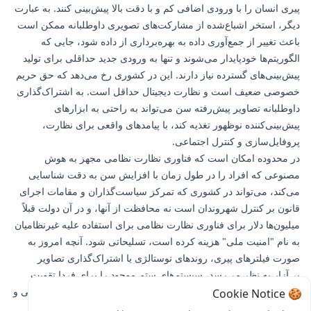
پیری انسان را با ورودی اضافی کم و با دقت بالا پیش‌بینی کنند. به عبارت
دیگر، استخر اشباع‌شده از مشارکت‌های تصویری داوطلبانه ممکن است
باعث تغییر از جمع‌آوری داده به بهره‌برداری از داده شود، جایی که
الگوریتم‌ها خودپایدار می‌شوند و تنها به ورودی جدید حداقلی برای تولید
پیش‌بینی‌های گسترده نیاز دارند. این در کشوری رخ می‌دهد که حق حریم
خصوصی ضعیف است و نظارت دیجیتال حداقل است. به اشتراک‌گذاری
داوطلبانه تصاویر پیش‌رفته سن می‌تواند به راحتی به ابزارهای
پیش‌بینی‌کننده نوظهور تغذیه کند، با پیامدهای واقعی برای نظارت،
پروفایل‌سازی و کنترل اجتماعی.
در محدوده امکان است که فناوری نظارت نظامی مجهز به هوش
مصنوعی که افراد را در طول زمان با افزایش سن به دقت شناسایی
می‌کند، می‌تواند در کشوری که تمرکز سیاست‌گذاران و مقامات اجرای
قانون بر کنترل شهروندان است نه محافظت از آنها، و در آن دولت قبلاً
میلیون‌ها دلار برای فناوری نظارت نظامی برای استفاده علیه غیرنظامیان
به نام "امنیت ملی" هزینه کرده است، تسلیحاتی شود. آنچه امروز به
صورت فیلترهای پیری، روندهای نوستالژی یا اشتراک‌گذاری تصاویر
بی‌آزار به نظر می‌رسد، سیستم‌های ستم موجود را برای فردا تقویت
خواهد کرد. تلفیق روندهای رسانه‌های اجتماعی، نظارت هوش مصنوعی و
🍪 Cookie Notice
نظامی‌گری نشان‌دهنده تغییر عمیقی در نحوه بهره‌برداری از ردپای