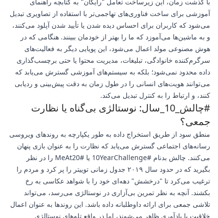
با گذشت زمان، این زیرساخت تعامل "رایگان" به کتابچه راهنمای
آموزشی برای ساخت فناوری‌های تهاجمی‌تر با استفاده از تصاویری تبدیل
می‌شود که کاربران برای احساس دیده شدن یا تأیید شدن آپلود می‌کنند،
و به ماشین‌ها می‌آموزد که ما را بهتر از خودمان ببینند. هنگامی که در
هوش مصنوعی مولد اعمال می‌شود، این پویایی دیگر به فعالیت‌های
سرگرم‌کننده خانوادگی، تبلیغات، مدیریت محتوا یا حتی برچسب‌گذاری
داده محدود نمی‌شود؛ بلکه به سیستم‌های آموزشی گسترش می‌یابد که
می‌توانند هویت‌های انسانی را در طول زمان به دقت پیش‌بینی و ردیابی
کنند، و ارتباط را به کنترل تبدیل می‌کند.
#چالش_10_سال: نوستالژی بی‌گناه یا نظارت
جمعی؟
منطق سود از طریق استخراج داده به طور یکپارچه به روندهای ویروسی
رسانه‌های اجتماعی گسترش می‌یابد که نظارت را به عنوان بازی پنهان
می‌کنند. چالش بدنام #10YearChallenge یا #MeAt20 را در نظر
بگیرید که در حدود سال ۲۰۱۹ جدول زمانی توییتر را پر کرد و مردم را
ترغیب می‌کرد تا "درخشش" دهه‌ای خود را با شواهد عکاسی به رخ
بکشند. آنچه به نظر تمرین بی‌آزاری در نوستالژی می‌رسد، می‌تواند
تلاشی جمعی برای ارائه داوطلبانه داده باشد. این روندها به عنوان اعمال
خلاقیت یا یادآوری ظاهر می‌شوند، اما در واقع تله‌های نوستالژی