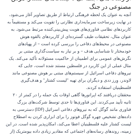
مصنوعی در جنگ
آنچه به عنوان یک لحظه فرهنگی ارتباط از طریق تصاویر آغاز می‌شود،
در نهایت زیرساخت سرمایه‌داری نظارتی را تقویت می‌کند و مستقیماً به
کاربردهای نظامی فناوری‌های هویت پیش‌بینی‌کننده مرتبط می‌شود. به
عنوان مثال، تحقیقات طیف گسترده‌ای از کاربردهای بالقوه هوش
مصنوعی در محیط‌های دفاعی را بررسی کرده است – از پهپادهای
خودمختار تا شناسایی هدف – و بر نیاز به سیاست‌گذاری مبتنی بر
نگرش‌های عمومی برای اطمینان از حاکمیت مسئولانه تأکید می‌کند. یک
مثال عملی از این کاربرد در فلسطین مستند شده است، جایی که
نیروهای دفاعی اسرائیل از سیستم‌های مبتنی بر هوش مصنوعی مانند
لاوندر، وِرز ددی و دیگران برای تهیه "لیست کشتار" و هدف‌گیری
فلسطینیان استفاده کردند.
محققان دریافتند که اپراتورها گاهی اوقات یک حمله را در کمتر از ۲۰
ثانیه تأیید می‌کردند. این فناوری‌ها تا حدی توسط شرکت‌های بزرگ
فناوری مانند گوگل که به نیروهای دفاعی اسرائیل (IDF) دسترسی به
داده‌های تشخیص چهره گوگل فوتوز را برای ابزاری کردن به اصطلاح
لیست کشتار علیه فلسطینیان اعطا می‌کند، امکان‌پذیر شده است. در این
زمینه، روندهای رسانه‌های اجتماعی که مقادیر زیادی داده بیومتریک (از