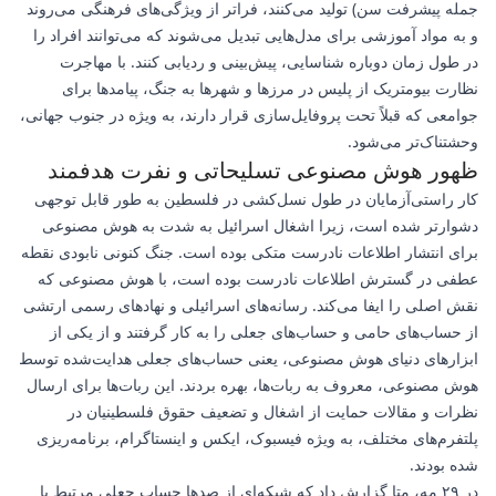
جمله پیشرفت سن) تولید می‌کنند، فراتر از ویژگی‌های فرهنگی می‌روند
و به مواد آموزشی برای مدل‌هایی تبدیل می‌شوند که می‌توانند افراد را
در طول زمان دوباره شناسایی، پیش‌بینی و ردیابی کنند. با مهاجرت
نظارت بیومتریک از پلیس در مرزها و شهرها به جنگ، پیامدها برای
جوامعی که قبلاً تحت پروفایل‌سازی قرار دارند، به ویژه در جنوب جهانی،
وحشتناک‌تر می‌شود.
ظهور هوش مصنوعی تسلیحاتی و نفرت هدفمند
کار راستی‌آزمایان در طول نسل‌کشی در فلسطین به طور قابل توجهی
دشوارتر شده است، زیرا اشغال اسرائیل به شدت به هوش مصنوعی
برای انتشار اطلاعات نادرست متکی بوده است. جنگ کنونی نابودی نقطه
عطفی در گسترش اطلاعات نادرست بوده است، با هوش مصنوعی که
نقش اصلی را ایفا می‌کند. رسانه‌های اسرائیلی و نهادهای رسمی ارتشی
از حساب‌های حامی و حساب‌های جعلی را به کار گرفتند و از یکی از
ابزارهای دنیای هوش مصنوعی، یعنی حساب‌های جعلی هدایت‌شده توسط
هوش مصنوعی، معروف به ربات‌ها، بهره بردند. این ربات‌ها برای ارسال
نظرات و مقالات حمایت از اشغال و تضعیف حقوق فلسطینیان در
پلتفرم‌های مختلف، به ویژه فیسبوک، ایکس و اینستاگرام، برنامه‌ریزی
شده بودند.
در ۲۹ مه، متا گزارش داد که شبکه‌ای از صدها حساب جعلی مرتبط با