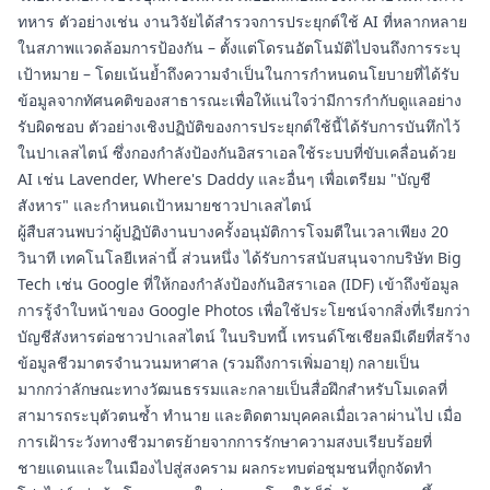
ทหาร ตัวอย่างเช่น งานวิจัยได้สำรวจการประยุกต์ใช้ AI ที่หลากหลาย
ในสภาพแวดล้อมการป้องกัน – ตั้งแต่โดรนอัตโนมัติไปจนถึงการระบุ
เป้าหมาย – โดยเน้นย้ำถึงความจำเป็นในการกำหนดนโยบายที่ได้รับ
ข้อมูลจากทัศนคติของสาธารณะเพื่อให้แน่ใจว่ามีการกำกับดูแลอย่าง
รับผิดชอบ ตัวอย่างเชิงปฏิบัติของการประยุกต์ใช้นี้ได้รับการบันทึกไว้
ในปาเลสไตน์ ซึ่งกองกำลังป้องกันอิสราเอลใช้ระบบที่ขับเคลื่อนด้วย
AI เช่น Lavender, Where's Daddy และอื่นๆ เพื่อเตรียม "บัญชี
สังหาร" และกำหนดเป้าหมายชาวปาเลสไตน์
ผู้สืบสวนพบว่าผู้ปฏิบัติงานบางครั้งอนุมัติการโจมตีในเวลาเพียง 20
วินาที เทคโนโลยีเหล่านี้ ส่วนหนึ่ง ได้รับการสนับสนุนจากบริษัท Big
Tech เช่น Google ที่ให้กองกำลังป้องกันอิสราเอล (IDF) เข้าถึงข้อมูล
การรู้จำใบหน้าของ Google Photos เพื่อใช้ประโยชน์จากสิ่งที่เรียกว่า
บัญชีสังหารต่อชาวปาเลสไตน์ ในบริบทนี้ เทรนด์โซเชียลมีเดียที่สร้าง
ข้อมูลชีวมาตรจำนวนมหาศาล (รวมถึงการเพิ่มอายุ) กลายเป็น
มากกว่าลักษณะทางวัฒนธรรมและกลายเป็นสื่อฝึกสำหรับโมเดลที่
สามารถระบุตัวตนซ้ำ ทำนาย และติดตามบุคคลเมื่อเวลาผ่านไป เมื่อ
การเฝ้าระวังทางชีวมาตรย้ายจากการรักษาความสงบเรียบร้อยที่
ชายแดนและในเมืองไปสู่สงคราม ผลกระทบต่อชุมชนที่ถูกจัดทำ