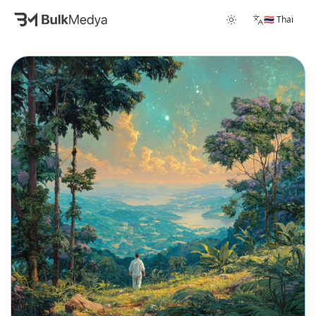
🇹🇭 Thai