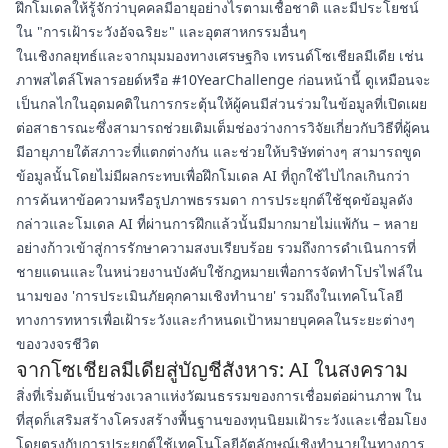
ฝึกโมเดลให้รู้จักว่าบุคคลมีอายุอย่างไรตามเชื้อชาติ และมีประโยชน์
ใน "การเฝ้าระวังอัจฉริยะ" และอุตสาหกรรมอื่นๆ
ในเชิงกลยุทธ์และจากมุมมองทางเศรษฐกิจ เทรนด์โซเชียลมีเดีย เช่น
ภาพสไตล์โพลารอยด์หรือ #10YearChallenge ก่อนหน้านี้ ดูเหมือนจะ
เป็นกลไกในอุดมคติในการกระตุ้นให้ผู้คนมีส่วนร่วมในข้อมูลที่เปิดเผย
ต่อสาธารณะซึ่งสามารถช่วยเติมเต็มช่องว่างการวิจัยเกี่ยวกับวิธีที่ผู้คน
มีอายุภายใต้สภาวะที่แตกต่างกัน และช่วยให้บริษัทต่างๆ สามารถขูด
ข้อมูลนั้นโดยไม่มีผลกระทบเพื่อฝึกโมเดล AI ที่ถูกใช้ไปไกลเกินกว่า
การค้นหาข้อความหรือรูปภาพธรรมดา การประยุกต์ใช้ชุดข้อมูลดัง
กล่าวและโมเดล AI ที่ผ่านการฝึกแล้วนั้นมีมากมายไม่แพ้กัน – หลาย
อย่างก้าวเข้าสู่การรักษาความสงบเรียบร้อย รวมถึงการดำเนินการที่
ชายแดนและในหน่วยงานบังคับใช้กฎหมายเพื่อการจัดทำโปรไฟล์ใน
นามของ 'การประเมินภัยคุกคามเชิงทำนาย' รวมถึงในเทคโนโลยี
ทางการทหารเพื่อเฝ้าระวังและกำหนดเป้าหมายบุคคลในระยะต่างๆ
ของวงจรชีวิต
จากโซเชียลมีเดียสู่บัญชีสังหาร: AI ในสงคราม
สิ่งที่เริ่มต้นเป็นช่วงเวลาแห่งวัฒนธรรมของการเชื่อมต่อผ่านภาพ ใน
ที่สุดก็เสริมสร้างโครงสร้างพื้นฐานของทุนนิยมเฝ้าระวังและเชื่อมโยง
โดยตรงกับการประยุกต์ใช้เทคโนโลยีอัตลักษณ์เชิงทำนายในทางการ