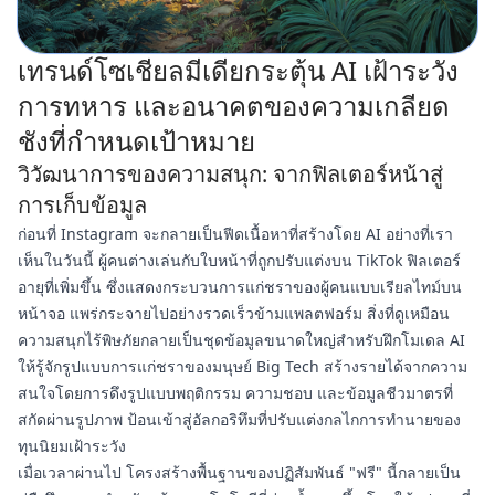
เทรนด์โซเชียลมีเดียกระตุ้น AI เฝ้าระวัง
การทหาร และอนาคตของความเกลียด
ชังที่กำหนดเป้าหมาย
วิวัฒนาการของความสนุก: จากฟิลเตอร์หน้าสู่
การเก็บข้อมูล
ก่อนที่ Instagram จะกลายเป็นฟีดเนื้อหาที่สร้างโดย AI อย่างที่เรา
เห็นในวันนี้ ผู้คนต่างเล่นกับใบหน้าที่ถูกปรับแต่งบน TikTok ฟิลเตอร์
อายุที่เพิ่มขึ้น ซึ่งแสดงกระบวนการแก่ชราของผู้คนแบบเรียลไทม์บน
หน้าจอ แพร่กระจายไปอย่างรวดเร็วข้ามแพลตฟอร์ม สิ่งที่ดูเหมือน
ความสนุกไร้พิษภัยกลายเป็นชุดข้อมูลขนาดใหญ่สำหรับฝึกโมเดล AI
ให้รู้จักรูปแบบการแก่ชราของมนุษย์ Big Tech สร้างรายได้จากความ
สนใจโดยการดึงรูปแบบพฤติกรรม ความชอบ และข้อมูลชีวมาตรที่
สกัดผ่านรูปภาพ ป้อนเข้าสู่อัลกอริทึมที่ปรับแต่งกลไกการทำนายของ
ทุนนิยมเฝ้าระวัง
เมื่อเวลาผ่านไป โครงสร้างพื้นฐานของปฏิสัมพันธ์ "ฟรี" นี้กลายเป็น