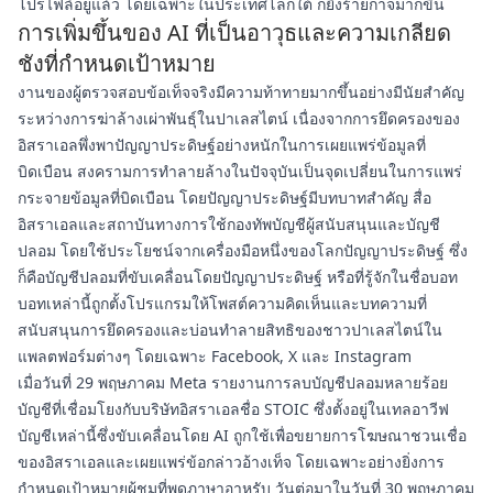
โปรไฟล์อยู่แล้ว โดยเฉพาะในประเทศโลกใต้ ก็ยิ่งร้ายกาจมากขึ้น
การเพิ่มขึ้นของ AI ที่เป็นอาวุธและความเกลียด
ชังที่กำหนดเป้าหมาย
งานของผู้ตรวจสอบข้อเท็จจริงมีความท้าทายมากขึ้นอย่างมีนัยสำคัญ
ระหว่างการฆ่าล้างเผ่าพันธุ์ในปาเลสไตน์ เนื่องจากการยึดครองของ
อิสราเอลพึ่งพาปัญญาประดิษฐ์อย่างหนักในการเผยแพร่ข้อมูลที่
บิดเบือน สงครามการทำลายล้างในปัจจุบันเป็นจุดเปลี่ยนในการแพร่
กระจายข้อมูลที่บิดเบือน โดยปัญญาประดิษฐ์มีบทบาทสำคัญ สื่อ
อิสราเอลและสถาบันทางการใช้กองทัพบัญชีผู้สนับสนุนและบัญชี
ปลอม โดยใช้ประโยชน์จากเครื่องมือหนึ่งของโลกปัญญาประดิษฐ์ ซึ่ง
ก็คือบัญชีปลอมที่ขับเคลื่อนโดยปัญญาประดิษฐ์ หรือที่รู้จักในชื่อบอท
บอทเหล่านี้ถูกตั้งโปรแกรมให้โพสต์ความคิดเห็นและบทความที่
สนับสนุนการยึดครองและบ่อนทำลายสิทธิของชาวปาเลสไตน์ใน
แพลตฟอร์มต่างๆ โดยเฉพาะ Facebook, X และ Instagram
เมื่อวันที่ 29 พฤษภาคม Meta รายงานการลบบัญชีปลอมหลายร้อย
บัญชีที่เชื่อมโยงกับบริษัทอิสราเอลชื่อ STOIC ซึ่งตั้งอยู่ในเทลอาวีฟ
บัญชีเหล่านี้ซึ่งขับเคลื่อนโดย AI ถูกใช้เพื่อขยายการโฆษณาชวนเชื่อ
ของอิสราเอลและเผยแพร่ข้อกล่าวอ้างเท็จ โดยเฉพาะอย่างยิ่งการ
กำหนดเป้าหมายผู้ชมที่พูดภาษาอาหรับ วันต่อมาในวันที่ 30 พฤษภาคม