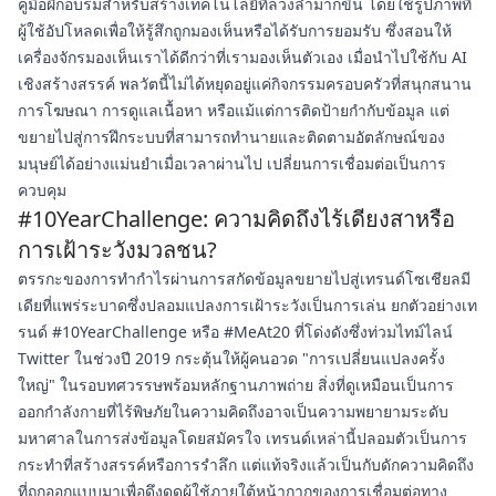
คู่มือฝึกอบรมสำหรับสร้างเทคโนโลยีที่ล่วงล้ำมากขึ้น โดยใช้รูปภาพที่
ผู้ใช้อัปโหลดเพื่อให้รู้สึกถูกมองเห็นหรือได้รับการยอมรับ ซึ่งสอนให้
เครื่องจักรมองเห็นเราได้ดีกว่าที่เรามองเห็นตัวเอง เมื่อนำไปใช้กับ AI
เชิงสร้างสรรค์ พลวัตนี้ไม่ได้หยุดอยู่แค่กิจกรรมครอบครัวที่สนุกสนาน
การโฆษณา การดูแลเนื้อหา หรือแม้แต่การติดป้ายกำกับข้อมูล แต่
ขยายไปสู่การฝึกระบบที่สามารถทำนายและติดตามอัตลักษณ์ของ
มนุษย์ได้อย่างแม่นยำเมื่อเวลาผ่านไป เปลี่ยนการเชื่อมต่อเป็นการ
ควบคุม
#10YearChallenge: ความคิดถึงไร้เดียงสาหรือ
การเฝ้าระวังมวลชน?
ตรรกะของการทำกำไรผ่านการสกัดข้อมูลขยายไปสู่เทรนด์โซเชียลมี
เดียที่แพร่ระบาดซึ่งปลอมแปลงการเฝ้าระวังเป็นการเล่น ยกตัวอย่างเท
รนด์ #10YearChallenge หรือ #MeAt20 ที่โด่งดังซึ่งท่วมไทม์ไลน์
Twitter ในช่วงปี 2019 กระตุ้นให้ผู้คนอวด "การเปลี่ยนแปลงครั้ง
ใหญ่" ในรอบทศวรรษพร้อมหลักฐานภาพถ่าย สิ่งที่ดูเหมือนเป็นการ
ออกกำลังกายที่ไร้พิษภัยในความคิดถึงอาจเป็นความพยายามระดับ
มหาศาลในการส่งข้อมูลโดยสมัครใจ เทรนด์เหล่านี้ปลอมตัวเป็นการ
กระทำที่สร้างสรรค์หรือการรำลึก แต่แท้จริงแล้วเป็นกับดักความคิดถึง
ที่ถูกออกแบบมาเพื่อดึงดูดผู้ใช้ภายใต้หน้ากากของการเชื่อมต่อทาง