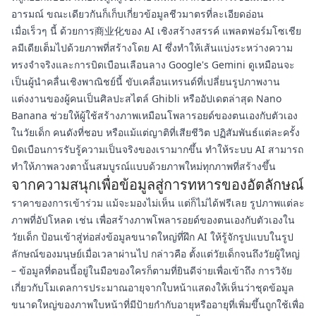
อารมณ์ ขณะเดียวกันก็เก็บเกี่ยวข้อมูลชีวมาตรที่ละเอียดอ่อน
เมื่อเร็วๆ นี้ ด้วยการ商业化ของ AI เชิงสร้างสรรค์ แพลตฟอร์มโซเชีย
ลมีเดียเต็มไปด้วยภาพที่สร้างโดย AI ซึ่งทำให้เส้นแบ่งระหว่างความ
ทรงจำจริงและการบิดเบือนเลือนลาง Google's Gemini ดูเหมือนจะ
เป็นผู้นำคลื่นเชิงพาณิชย์นี้ ขับเคลื่อนเทรนด์ที่เปลี่ยนรูปภาพงาน
แต่งงานของผู้คนเป็นศิลปะสไตล์ Ghibli หรืออัปเดตล่าสุด Nano
Banana ช่วยให้ผู้ใช้สร้างภาพเหมือนโพลารอยด์ของตนเองกับตัวเอง
ในวัยเด็ก คนดังที่ชอบ หรือแม้แต่ญาติที่เสียชีวิต ปฏิสัมพันธ์แต่ละครั้ง
บิดเบือนการรับรู้ความเป็นจริงของเรามากขึ้น ทำให้ระบบ AI สามารถ
ทำให้ภาพลวงตานั้นสมบูรณ์แบบด้วยภาพใหม่ทุกภาพที่สร้างขึ้น
จากความสนุกเพื่อข้อมูลสู่การทหารของอัตลักษณ์
ราคาของการเข้าร่วม แม้จะมองไม่เห็น แต่ก็ไม่ได้ฟรีเลย รูปภาพแต่ละ
ภาพที่อัปโหลด เช่น เพื่อสร้างภาพโพลารอยด์ของตนเองกับตัวเองใน
วัยเด็ก ป้อนเข้าสู่ท่อส่งข้อมูลขนาดใหญ่ที่ฝึก AI ให้รู้จักรูปแบบในรูป
ลักษณ์ของมนุษย์เมื่อเวลาผ่านไป กล่าวคือ ตั้งแต่วัยเด็กจนถึงวัยผู้ใหญ่
– ข้อมูลที่ตอนนี้อยู่ในมือของใครก็ตามที่ยินดีจ่ายเพื่อเข้าถึง การวิจัย
เกี่ยวกับโมเดลการประมาณอายุจากใบหน้าแสดงให้เห็นว่าชุดข้อมูล
ขนาดใหญ่ของภาพใบหน้าที่มีป้ายกำกับอายุหรืออายุที่เพิ่มขึ้นถูกใช้เพื่อ