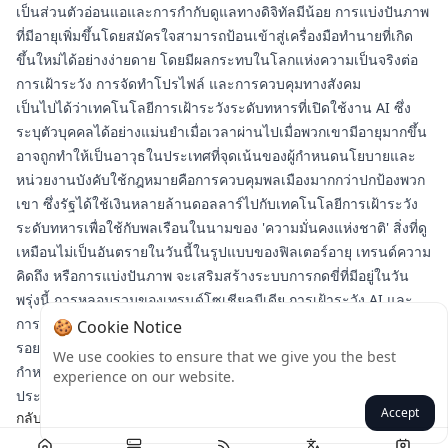
เป็นส่วนตัวอ่อนแอและการกำกับดูแลทางดิจิทัลมีน้อย การแบ่งปันภาพ
ที่มีอายุเพิ่มขึ้นโดยสมัครใจสามารถป้อนเข้าสู่เครื่องมือทำนายที่เกิด
ขึ้นใหม่ได้อย่างง่ายดาย โดยมีผลกระทบในโลกแห่งความเป็นจริงต่อ
การเฝ้าระวัง การจัดทำโปรไฟล์ และการควบคุมทางสังคม
เป็นไปได้ว่าเทคโนโลยีการเฝ้าระวังระดับทหารที่เปิดใช้งาน AI ซึ่ง
ระบุตัวบุคคลได้อย่างแม่นยำเมื่อเวลาผ่านไปเมื่อพวกเขามีอายุมากขึ้น
อาจถูกทำให้เป็นอาวุธในประเทศที่จุดเน้นของผู้กำหนดนโยบายและ
หน่วยงานบังคับใช้กฎหมายคือการควบคุมพลเมืองมากกว่าปกป้องพวก
เขา ซึ่งรัฐได้ใช้เงินหลายล้านดอลลาร์ไปกับเทคโนโลยีการเฝ้าระวัง
ระดับทหารเพื่อใช้กับพลเรือนในนามของ 'ความมั่นคงแห่งชาติ' สิ่งที่ดู
เหมือนไม่เป็นอันตรายในวันนี้ในรูปแบบของฟิลเตอร์อายุ เทรนด์ความ
คิดถึง หรือการแบ่งปันภาพ จะเสริมสร้างระบบการกดขี่ที่มีอยู่ในวัน
พรุ่งนี้ การหลอมรวมของเทรนด์โซเชียลมีเดีย การเฝ้าระวัง AI และ
การทำให้เป็นทหาร แสดงถึงการเปลี่ยนแปลงอย่างลึกซึ้งในวิธีที่ร่อง
🍪 Cookie Notice
รอยดิจิทัลของเราถูกใช้ประโยชน์ ในที่สุดก็ปูทางไปสู่ความเกลียดชังที่
We use cookies to ensure that we give you the best
กำหนดเป้าหมายซึ่งบ่อนทำลายโครงสร้างพื้นฐานของสังคม
experience on our website.
ประชาธิปไตย
Accept
กลับ