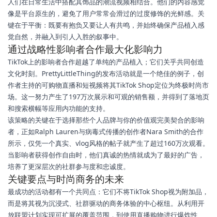
人们在日常生活中搭配其饰品的潮流视频相结合。他们的内容感觉
像是平台原生的，避免了用户常常会滑过的过度修饰的光鲜感。关
键在于平衡：既要有抱负又要让人有共鸣，并始终确保产品植入感
觉自然，并融入到引人入胜的叙事中。
通过战略性影响者合作最大化影响力
TikTok上的影响者合作超越了单纯的产品植入；它们关乎共同创造
文化时刻。PrettyLittleThing的发布活动就是一个绝佳的例子，创
作者主持的可购物直播和短视频将其TikTok Shop定位为终极时尚市
场。这一努力产生了197万次展示和可观的销售额，并得到了落地页
和搜索横幅等应用内功能的支持。
该策略的关键在于选择那些个人品牌与你的价值观完美契合的影响
者，正如Ralph Lauren与病毒式传播的创作者Nara Smith的合作
所示，仅凭一个真实、vlog风格的帖子就产生了超过160万次观看。
当影响者获得创作自由时，他们真诚的热情就成为了最好的广告，
培养了更深层次的社群参与度和忠诚度。
关键要点与时尚商务的未来
最成功的活动都有一个共同点：它们不将TikTok Shop视为附加品，
而是将其视为沉浸式、社群驱动的商务体验的中心枢纽。从利用开
放联盟计划实现可扩展的覆盖范围，到使用直播购物进行爆炸性、