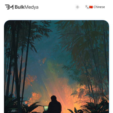
🇨🇳 Chinese