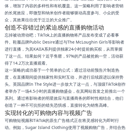
体，增加了内容的多样性和有机覆盖。这一策略利用了影响者营销
的长尾效应，即微型和纳米创作者能够驱动高度参与、小众的受
众，其效果往往优于泛泛的大众推广。
创造不容错过的紧迫感的直播购物活动
忘掉被动滑动吧；TikTok上的直播购物将产品发布变成了必看事
件。鞋履品牌Public Desire通过与The McLoughin Girls等影响者
进行直播，为其KAIIA系列提供独家24小时提前购买权，从而掌握
了这一点。结果如何？近乎售罄，97%的产品被抢购一空，活动获
得了14.2万次直播观看。
这一策略的成功基于一个简单的公式：通过活动前预告片制造热
度，在直播期间提供独家性和实时互动，并进行后续跟进以保持势
头。英国品牌In The Style进一步放大了这一点，与顶级TikTok创作
者举办了一场4.5小时的直播购物盛会，在其网站首发之前推出一个
系列。通过将影响者的明星效应与直播商务的即时性相结合，他们
创造了一种不可抗拒的错失恐惧感，直接转化为销售高峰。
实现转化的可购物内容与视频广告
可购物短视频和TikTok的原生广告格式正在将灵感转化为即时行
动。例如，Sugar Island Clothing使用了视频购物广告，并结合热