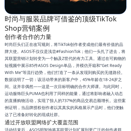
时尚与服装品牌可借鉴的顶级TikTok
Shop营销案例
创作者合作的力量
时尚巨头们正在改写规则，将TikTok创作者变成他们最有价值的品
牌大使。ASOS不仅仅是浅尝#FashionTok；他们一头扎了进去，将
其联盟营销计划转变为一个触及Z世代的有力工具。通过在可购物的
短视频中展示85件ASOS Design单品，并模仿开箱和“Get Ready
With Me”等流行趋势，他们打造了一条从发现到购买的无缝路径。
数据说明了一切：该活动带来的新客户中，45%年龄在18-24岁之
间。这并非偶然——这是一次目标明确的合作大师课。与此同时，
运动服饰巨头PUMA也利用了同样的能量，通过将影响者融入动态
的直播购物活动，实现了惊人的737%的商品交易总额增长。这些案
例证明，当品牌授权创作者以其真实的风格展示产品时，他们便触
达了已准备好转化的现成社群。
通过开放联盟网络扩大覆盖范围
活动结束后，ASOS明智地将其联盟计划扩展到更广泛的创作者群