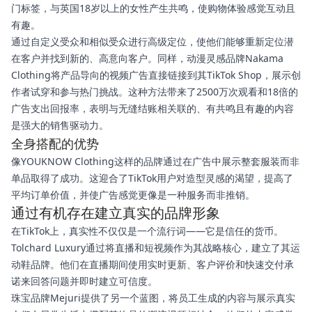
门标签，与英国18岁以上的女性产生共鸣，使购物体验感觉互动且
有趣。
通过自定义受众和相似受众进行高级定位，使他们能够重新定位潜
在客户并找到新的、高意向客户。同样，动漫灵感品牌Nakama
Clothing将产品导向的视频广告直接链接到其TikTok Shop，展示创
作者试穿和参与热门挑战。这种方法带来了2500万次观看和18倍的
广告支出回报率，表明与无缝结账相关联的、有共鸣且有趣的内容
是强大的销售驱动力。
全身搭配的优势
像YOUKNOW Clothing这样的品牌通过在广告中展示整套服装而非
单品取得了成功。这迎合了TikTok用户对造型灵感的渴望，提高了
平均订单价值，并使广告感觉更像是一种服务而非推销。
通过有机存在建立真实的品牌形象
在TikTok上，真实性不仅仅是一个流行词——它是信任的货币。
Tolchard Luxury通过将直播和短视频作为其战略核心，建立了其运
动鞋品牌。他们在直播期间使用实时更新、客户评价和快速交付承
诺来回答问题并即时建立可信度。
珠宝品牌Mejuri提供了另一个蓝图，将员工生成的内容与展示真实