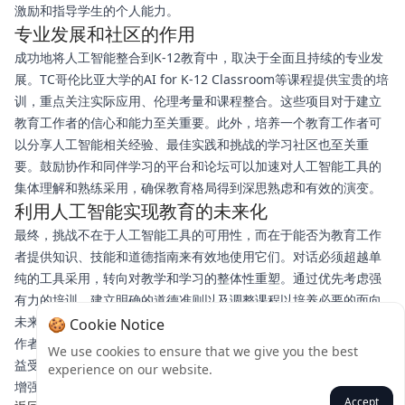
激励和指导学生的个人能力。
专业发展和社区的作用
成功地将人工智能整合到K-12教育中，取决于全面且持续的专业发
展。TC哥伦比亚大学的AI for K-12 Classroom等课程提供宝贵的培
训，重点关注实际应用、伦理考量和课程整合。这些项目对于建立
教育工作者的信心和能力至关重要。此外，培养一个教育工作者可
以分享人工智能相关经验、最佳实践和挑战的学习社区也至关重
要。鼓励协作和同伴学习的平台和论坛可以加速对人工智能工具的
集体理解和熟练采用，确保教育格局得到深思熟虑和有效的演变。
利用人工智能实现教育的未来化
最终，挑战不在于人工智能工具的可用性，而在于能否为教育工作
者提供知识、技能和道德指南来有效地使用它们。对话必须超越单
纯的工具采用，转向对教学和学习的整体性重塑。通过优先考虑强
有力的培训、建立明确的道德准则以及调整课程以培养必要的面向
未来的技能，我们可以利用人工智能的变革潜力。目标是使教育工
🍪 Cookie Notice
作者能够引导学生成为批判性、创造性和适应性强的个体，为在日
We use cookies to ensure that we give you the best
益受人工智能影响的世界中茁壮成长做好准备，确保技术能够真正
experience on our website.
增强人类潜力，而不是引起担忧。
Accept