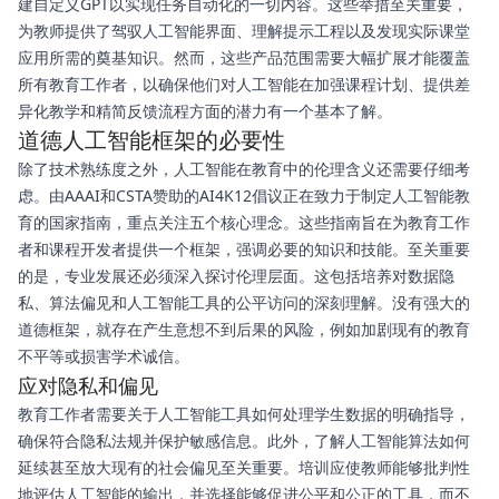
建自定义GPT以实现任务自动化的一切内容。这些举措至关重要，
为教师提供了驾驭人工智能界面、理解提示工程以及发现实际课堂
应用所需的奠基知识。然而，这些产品范围需要大幅扩展才能覆盖
所有教育工作者，以确保他们对人工智能在加强课程计划、提供差
异化教学和精简反馈流程方面的潜力有一个基本了解。
道德人工智能框架的必要性
除了技术熟练度之外，人工智能在教育中的伦理含义还需要仔细考
虑。由AAAI和CSTA赞助的AI4K12倡议正在致力于制定人工智能教
育的国家指南，重点关注五个核心理念。这些指南旨在为教育工作
者和课程开发者提供一个框架，强调必要的知识和技能。至关重要
的是，专业发展还必须深入探讨伦理层面。这包括培养对数据隐
私、算法偏见和人工智能工具的公平访问的深刻理解。没有强大的
道德框架，就存在产生意想不到后果的风险，例如加剧现有的教育
不平等或损害学术诚信。
应对隐私和偏见
教育工作者需要关于人工智能工具如何处理学生数据的明确指导，
确保符合隐私法规并保护敏感信息。此外，了解人工智能算法如何
延续甚至放大现有的社会偏见至关重要。培训应使教师能够批判性
地评估人工智能的输出，并选择能够促进公平和公正的工具，而不