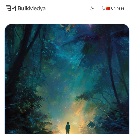
🇨🇳 Chinese