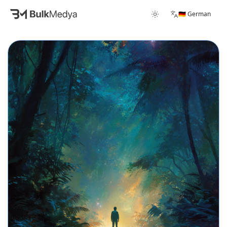
🇩🇪 German