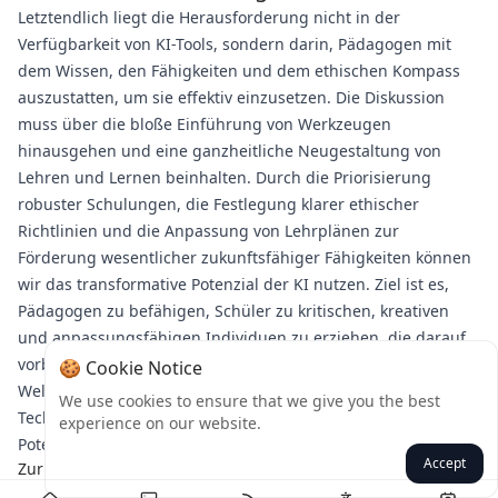
Letztendlich liegt die Herausforderung nicht in der
Verfügbarkeit von KI-Tools, sondern darin, Pädagogen mit
dem Wissen, den Fähigkeiten und dem ethischen Kompass
auszustatten, um sie effektiv einzusetzen. Die Diskussion
muss über die bloße Einführung von Werkzeugen
hinausgehen und eine ganzheitliche Neugestaltung von
Lehren und Lernen beinhalten. Durch die Priorisierung
robuster Schulungen, die Festlegung klarer ethischer
Richtlinien und die Anpassung von Lehrplänen zur
Förderung wesentlicher zukunftsfähiger Fähigkeiten können
wir das transformative Potenzial der KI nutzen. Ziel ist es,
Pädagogen zu befähigen, Schüler zu kritischen, kreativen
und anpassungsfähigen Individuen zu erziehen, die darauf
vorbereitet sind, in einer zunehmend von KI beeinflussten
🍪 Cookie Notice
Welt erfolgreich zu sein, und sicherzustellen, dass
We use cookies to ensure that we give you the best
Technologie eine echte Verbesserung des menschlichen
experience on our website.
Potenzials darstellt und keine Quelle der Besorgnis ist.
Accept
Zurück