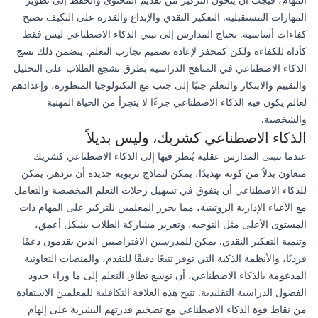
المهارات المستقبلية. التفكير النقدي والإبداع والقدرة على التكيف تصبح
كفاءات أساسية. تحتاج المدارس إلى تبني الذكاء الاصطناعي ليس فقط
كأداة للكفاءة ولكن كمحفز لإعادة تصميم تجارب التعلم. يتضمن ذلك نسج
الذكاء الاصطناعي في المناهج الدراسية بطرق تشجع الطلاب على التحليل
والتقييم والابتكار والتعلم جنبًا إلى جنب مع التكنولوجيا المتطورة، وإعدادهم
لعالم يكون فيه الذكاء الاصطناعي جزءًا لا يتجزأ من الحياة المهنية
والشخصية.
الذكاء الاصطناعي كشريك، وليس بديلاً
عندما تتبنى المدارس عقلية يُنظر فيها إلى الذكاء الاصطناعي كشريك
متعاون بدلاً من كونه تهديدًا، يمكن لنماذج تربوية جديدة أن تزدهر. يمكن
للذكاء الاصطناعي أن يتفوق في تسهيل رحلات التعلم المخصصة والتعامل
مع الأعباء الإدارية الروتينية، مما يحرر المعلمين للتركيز على المهام ذات
المستوى الأعلى مثل التوجيه، وتعزيز مشاركة الطلاب بشكل أعمق،
وتنمية التفكير النقدي. يمكن للمدرسين الافتراضيين الذين يقدمون دعمًا
فرديًا، والأنظمة الذكية التي توفر تتبعًا دقيقًا للتقدم، والمنصات التعاونية
المدعومة بالذكاء الاصطناعي، أن توسع نطاق التعلم إلى ما وراء حدود
الفصول الدراسية التقليدية. تتيح هذه العلاقة التكافلية للمعلمين الاستفادة
من نقاط قوة الذكاء الاصطناعي مع تضخيم قدرتهم البشرية على إلهام