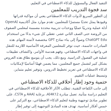
التنفيذ الفعال والمسؤول للذكاء الاصطناعي في التعليم.
سد فجوة التدريب للمعلمين
إن التطور السريع لأدوات الذكاء الاصطناعي يعني أن مواكبة قدراتها
وقيودها يمثل تحديًا مستمرًا للمعلمين. تقدم موارد مثل أكاديمية OpenAI
أدلة عملية وتدريبًا عمليًا ووحدات تدريبية محددة مصممة لمعلمي الصفوف
من الروضة حتى الصف الثاني عشر، تغطي كل شيء بدءًا من استخدام
ChatGPT Edu وصولًا إلى بناء نماذج GPT مخصصة لأتمتة المهام. هذه
المبادرات حاسمة، حيث توفر للمعلمين المعرفة الأساسية اللازمة للتنقل
في واجهات الذكاء الاصطناعي، وفهم هندسة الأوامر، واكتشاف تطبيقات
عملية في الفصول الدراسية. ومع ذلك، يجب أن يتوسع نطاق هذه العروض
بشكل كبير لتشمل جميع المعلمين، مما يضمن فهمًا أساسيًا لإمكانيات
الذكاء الاصطناعي في تعزيز تخطيط الدروس، وتوفير تعليم متمايز،
وتبسيط عمليات التقييم.
حتمية وجود إطار أخلاقي للذكاء الاصطناعي
إلى جانب الكفاءة التقنية، تتطلب الآثار الأخلاقية للذكاء الاصطناعي في
التعليم دراسة متأنية. تعمل مبادرة AI4K12، برعاية AAAI و CSTA، على
تطوير مبادئ توجيهية وطنية لتعليم الذكاء الاصطناعي، مع التركيز على
خمس أفكار أساسية. تهدف هذه المبادئ التوجيهية إلى توفير إطار