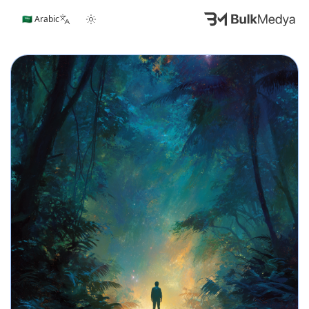
🇸🇦 Arabic