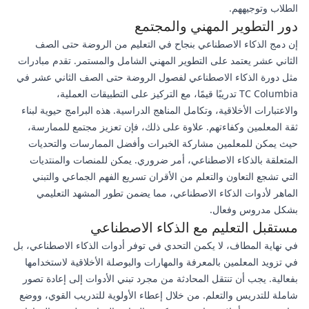
الطلاب وتوجيههم.
دور التطوير المهني والمجتمع
إن دمج الذكاء الاصطناعي بنجاح في التعليم من الروضة حتى الصف
الثاني عشر يعتمد على التطوير المهني الشامل والمستمر. تقدم مبادرات
مثل دورة الذكاء الاصطناعي لفصول الروضة حتى الصف الثاني عشر في
TC Columbia تدريبًا قيمًا، مع التركيز على التطبيقات العملية،
والاعتبارات الأخلاقية، وتكامل المناهج الدراسية. هذه البرامج حيوية لبناء
ثقة المعلمين وكفاءتهم. علاوة على ذلك، فإن تعزيز مجتمع للممارسة،
حيث يمكن للمعلمين مشاركة الخبرات وأفضل الممارسات والتحديات
المتعلقة بالذكاء الاصطناعي، أمر ضروري. يمكن للمنصات والمنتديات
التي تشجع التعاون والتعلم من الأقران تسريع الفهم الجماعي والتبني
الماهر لأدوات الذكاء الاصطناعي، مما يضمن تطور المشهد التعليمي
بشكل مدروس وفعال.
مستقبل التعليم مع الذكاء الاصطناعي
في نهاية المطاف، لا يكمن التحدي في توفر أدوات الذكاء الاصطناعي، بل
في تزويد المعلمين بالمعرفة والمهارات والبوصلة الأخلاقية لاستخدامها
بفعالية. يجب أن تنتقل المحادثة من مجرد تبني الأدوات إلى إعادة تصور
شاملة للتدريس والتعلم. من خلال إعطاء الأولوية للتدريب القوي، ووضع