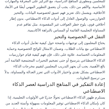
للمعلمين ومطوري المناهج الدراسية، مع التركيز على المعرفة والمهارات
الأساسية. والأهم من ذلك، يجب أن يتعمق التطوير المهني أيضًا في الأبعاد
الأخلاقية. ويشمل ذلك تعزيز فهم عميق لخصوصية البيانات، والتحيز
الخوارزمي، والوصول العادل إلى أدوات الذكاء الاصطناعي. بدون إطار
أخلاقي قوي، يلوح خطر العواقب غير المقصودة، مثل تفاقم عدم
المساواة التعليمية القائمة أو المساس بالنزاهة الأكاديمية.
التنقل في الخصوصية والتحيز
يحتاج المعلمون إلى توجيهات واضحة حول كيفية تعامل أدوات الذكاء
الاصطناعي مع بيانات الطلاب، وضمان الامتثال للوائح الخصوصية وحماية
المعلومات الحساسة. علاوة على ذلك، فإن فهم كيفية قيام خوارزميات
الذكاء الاصطناعي بترسيخ أو حتى تضخيم التحيزات المجتمعية القائمة أمر
بالغ الأهمية. يجب أن يجهز التدريب المعلمين لتقييم مخرجات الذكاء
الاصطناعي بشكل نقدي واختيار الأدوات التي تعزز العدالة والمساواة، بدلاً
من ترسيخ التفاوتات.
إعادة التفكير في المناهج الدراسية لعصر الذكاء
الاصطناعي
يستلزم ظهور الذكاء الاصطناعي تحولًا جذريًا في الأولويات التعليمية. إذا
كان بإمكان الذكاء الاصطناعي توفير المعلومات بسهولة وأتمتة العديد من
المهام، فيجب أن يتحول التركيز من تقديم المحتوى والحفظ إلى تطوير