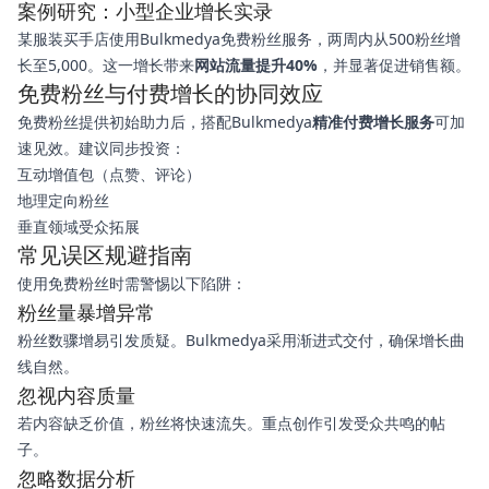
案例研究：小型企业增长实录
某服装买手店使用Bulkmedya免费粉丝服务，两周内从500粉丝增
长至5,000。这一增长带来
网站流量提升40%
，并显著促进销售额。
免费粉丝与付费增长的协同效应
免费粉丝提供初始助力后，搭配Bulkmedya
精准付费增长服务
可加
速见效。建议同步投资：
互动增值包（点赞、评论）
地理定向粉丝
垂直领域受众拓展
常见误区规避指南
使用免费粉丝时需警惕以下陷阱：
粉丝量暴增异常
粉丝数骤增易引发质疑。Bulkmedya采用渐进式交付，确保增长曲
线自然。
忽视内容质量
若内容缺乏价值，粉丝将快速流失。重点创作引发受众共鸣的帖
子。
忽略数据分析