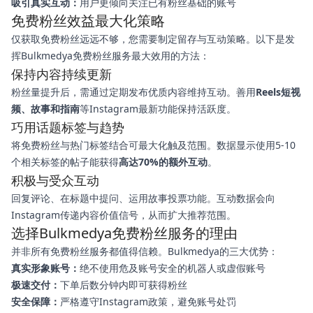
吸引真实互动：
用户更倾向关注已有粉丝基础的账号
免费粉丝效益最大化策略
仅获取免费粉丝远远不够，您需要制定留存与互动策略。以下是发
挥Bulkmedya免费粉丝服务最大效用的方法：
保持内容持续更新
粉丝量提升后，需通过定期发布优质内容维持互动。善用
Reels短视
频、故事和指南
等Instagram最新功能保持活跃度。
巧用话题标签与趋势
将免费粉丝与热门标签结合可最大化触及范围。数据显示使用5-10
个相关标签的帖子能获得
高达70%的额外互动
。
积极与受众互动
回复评论、在标题中提问、运用故事投票功能。互动数据会向
Instagram传递内容价值信号，从而扩大推荐范围。
选择Bulkmedya免费粉丝服务的理由
并非所有免费粉丝服务都值得信赖。Bulkmedya的三大优势：
真实形象账号：
绝不使用危及账号安全的机器人或虚假账号
极速交付：
下单后数分钟内即可获得粉丝
安全保障：
严格遵守Instagram政策，避免账号处罚