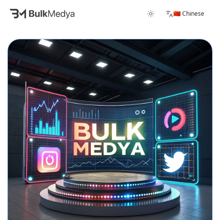
🇨🇳 Chinese