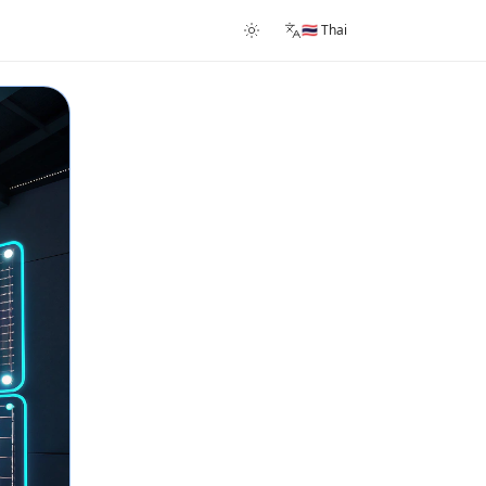
🇹🇭 Thai