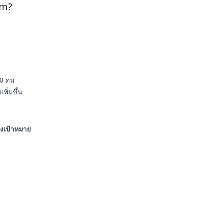
am?
00 คน
ิ่มขึ้น
รงเป้าหมาย