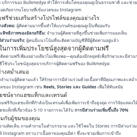
 บริการของ Bulkmedya ทำให้การเติบโตของคุณดูเป็นธรรมชาติ และช่วยใ
อดภัยจากนโยบายที่เข้มงวดของ Instagram
ามฟรีช่วยเสริมสร้างโปรไฟล์ของคุณอย่างไร
างสังคม:
ผู้ติดตามมากขึ้นทำให้แบรนด์ของคุณดูเป็นที่ยอมรับ
ระสิทธิภาพของอัลกอริธึม:
จำนวนผู้ติดตามที่สูงขึ้นช่วยเพิ่มการมองเห็น
ีส่วนร่วมจริง:
ผู้คนมีแนวโน้มที่จะติดตามบัญชีที่มีผู้ติดตามอยู่แล้ว
ในการเพิ่มประโยชน์สูงสุดจากผู้ติดตามฟรี
ู้ติดตามฟรีเพียงอย่างเดียวไม่เพียงพอ—คุณต้องมีกลยุทธ์เพื่อรักษาและมีส่ว
อวิธีใช้ประโยชน์สูงสุดจากบริการผู้ติดตามฟรีของ Bulkmedya:
่างสม่ำเสมอ
ิ่มจำนวนผู้ติดตามแล้ว ให้รักษาการมีส่วนร่วมด้วยเนื้อหาที่มีคุณภาพและสม่
าสุดของ Instagram เช่น
Reels, Stories และ Guides
เพื่อให้ทันสมัย
โยชน์จากแฮชแท็กและเทรนด์
ามฟรีกับแฮชแท็กที่กำลังเป็นเทรนด์เพื่อเพิ่มการเข้าถึงสูงสุด การวิจัยแสดงให
แฮชแท็กที่เกี่ยวข้อง 5-10 รายการจะได้รับ
การมีส่วนร่วมเพิ่มขึ้นถึง 70%
่วมกับผู้ชมของคุณ
วามคิดเห็น ถามคำถามในคำบรรยาย และใช้โพลใน Stories การมีส่วนร่วม
 Instagram ทราบว่าเนื้อหาของคุณมีค่า ซึ่งจะช่วยเพิ่มการเข้าถึง