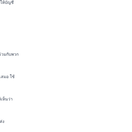
ห้บัญชี
นร่วมกับพวก
ำเสมอ ใช้
้เห็นว่า
ส่ง