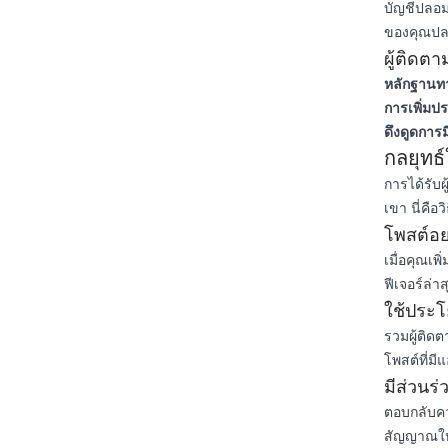
บัญชีปลอม
ของคุณปล
ผู้ติดต
หลักฐานท
การเพิ่มป
ดึงดูดการม
กลยุทธ์
การได้รับผ
เขา นี่คื
โพสต์อย
เมื่อคุณเพ
ฟีเจอร์ล่
ใช้ประ
รวมผู้ติดต
โพสต์ที่มี
มีส่วนร
ตอบกลับค
สัญญาณให้