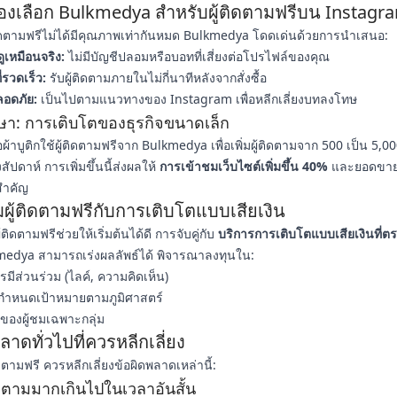
องเลือก Bulkmedya สำหรับผู้ติดตามฟรีบน Instagr
ติดตามฟรีไม่ได้มีคุณภาพเท่ากันหมด Bulkmedya โดดเด่นด้วยการนำเสนอ:
ดูเหมือนจริง:
ไม่มีบัญชีปลอมหรือบอทที่เสี่ยงต่อโปรไฟล์ของคุณ
่รวดเร็ว:
รับผู้ติดตามภายในไม่กี่นาทีหลังจากสั่งซื้อ
ลอดภัย:
เป็นไปตามแนวทางของ Instagram เพื่อหลีกเลี่ยงบทลงโทษ
ษา: การเติบโตของธุรกิจขนาดเล็ก
อผ้าบูติกใช้ผู้ติดตามฟรีจาก Bulkmedya เพื่อเพิ่มผู้ติดตามจาก 500 เป็น 5,0
ปดาห์ การเพิ่มขึ้นนี้ส่งผลให้
การเข้าชมเว็บไซต์เพิ่มขึ้น 40%
และยอดขายเพ
สำคัญ
ผู้ติดตามฟรีกับการเติบโตแบบเสียเงิน
้ติดตามฟรีช่วยให้เริ่มต้นได้ดี การจับคู่กับ
บริการการเติบโตแบบเสียเงินที่ต
edya สามารถเร่งผลลัพธ์ได้ พิจารณาลงทุนใน:
มีส่วนร่วม (ไลค์, ความคิดเห็น)
ที่กำหนดเป้าหมายตามภูมิศาสตร์
ของผู้ชมเฉพาะกลุ่ม
ลาดทั่วไปที่ควรหลีกเลี่ยง
ติดตามฟรี ควรหลีกเลี่ยงข้อผิดพลาดเหล่านี้:
ติดตามมากเกินไปในเวลาอันสั้น