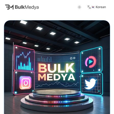
🇰🇷 Korean