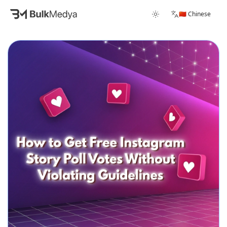
🇨🇳 Chinese