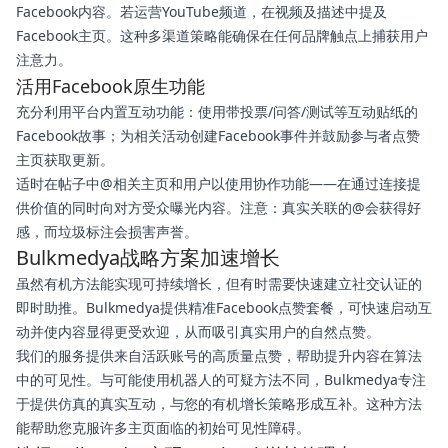
Facebook内容。若运营YouTube频道，在视频及描述中提及
Facebook主页。这种多渠道策略能确保在任何品牌触点上捕获用户
注意力。
活用Facebook原生功能
充分利用平台内置互动功能：使用带投票/问答/测试等互动贴纸的
Facebook故事；为相关活动创建Facebook事件并鼓励参与者点赞
主页获取更新。
适时在帖子中@相关主页和用户以使用协作功能——在通过连接提
供价值的同时向对方受众曝光内容。注意：真实关联的@会获得好
感，而垃圾标注会损害声誉。
Bulkmedya战略方案加速增长
虽然有机方法能实现可持续增长，但有时需要快速建立社交认证的
即时助推。Bulkmedya提供精准Facebook点赞套餐，可快速启动互
动并使内容显得更受欢迎，从而吸引真实用户的自然点赞。
我们的服务提供来自活跃账号的高质量点赞，帮助提升内容在算法
中的可见性。与可能使用机器人的可疑方法不同，Bulkmedya专注
于提供仿真的真实互动，与您的有机增长策略形成互补。这种方法
能帮助您克服许多主页面临的初始可见性障碍。