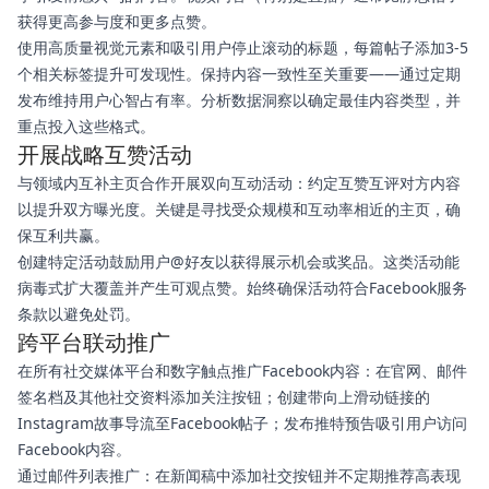
获得更高参与度和更多点赞。
使用高质量视觉元素和吸引用户停止滚动的标题，每篇帖子添加3-5
个相关标签提升可发现性。保持内容一致性至关重要——通过定期
发布维持用户心智占有率。分析数据洞察以确定最佳内容类型，并
重点投入这些格式。
开展战略互赞活动
与领域内互补主页合作开展双向互动活动：约定互赞互评对方内容
以提升双方曝光度。关键是寻找受众规模和互动率相近的主页，确
保互利共赢。
创建特定活动鼓励用户@好友以获得展示机会或奖品。这类活动能
病毒式扩大覆盖并产生可观点赞。始终确保活动符合Facebook服务
条款以避免处罚。
跨平台联动推广
在所有社交媒体平台和数字触点推广Facebook内容：在官网、邮件
签名档及其他社交资料添加关注按钮；创建带向上滑动链接的
Instagram故事导流至Facebook帖子；发布推特预告吸引用户访问
Facebook内容。
通过邮件列表推广：在新闻稿中添加社交按钮并不定期推荐高表现