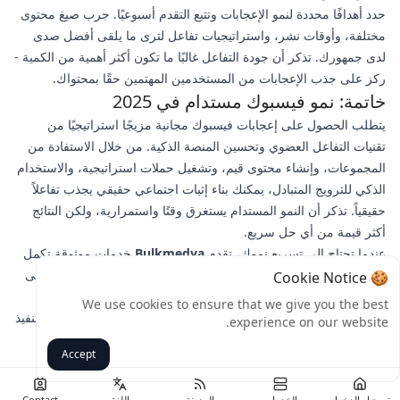
حدد أهدافًا محددة لنمو الإعجابات وتتبع التقدم أسبوعيًا. جرب صيغ محتوى
مختلفة، وأوقات نشر، واستراتيجيات تفاعل لترى ما يلقى أفضل صدى
لدى جمهورك. تذكر أن جودة التفاعل غالبًا ما تكون أكثر أهمية من الكمية -
ركز على جذب الإعجابات من المستخدمين المهتمين حقًا بمحتواك.
خاتمة: نمو فيسبوك مستدام في 2025
يتطلب الحصول على إعجابات فيسبوك مجانية مزيجًا استراتيجيًا من
تقنيات التفاعل العضوي وتحسين المنصة الذكية. من خلال الاستفادة من
المجموعات، وإنشاء محتوى قيم، وتشغيل حملات استراتيجية، والاستخدام
الذكي للترويج المتبادل، يمكنك بناء إثبات اجتماعي حقيقي يجذب تفاعلاً
حقيقياً. تذكر أن النمو المستدام يستغرق وقتًا واستمرارية، ولكن النتائج
أكثر قيمة من أي حل سريع.
عندما تحتاج إلى تسريع نموك، تقدم
Bulkmedya
خدمات موثوقة تكمل
جهودك العضوية. زر Bulkmedya اليوم لاستكشاف باقات الإعجاب على
🍪 Cookie Notice
الفيسبوك وابدأ في بناء الإثبات الاجتماعي الذي سيرفع وجودك إلى
We use cookies to ensure that we give you the best
المستوى التالي. تبدأ رحلتك نحو نجاح الفيسبوك باستراتيجيات قابلة للتنفيذ
experience on our website.
وشركاء النمو المناسبين.
Accept
رجوع
تسجيل الدخول
الخدمات
المدونة
اللغة
Contact