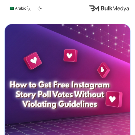
🇸🇦 Arabic