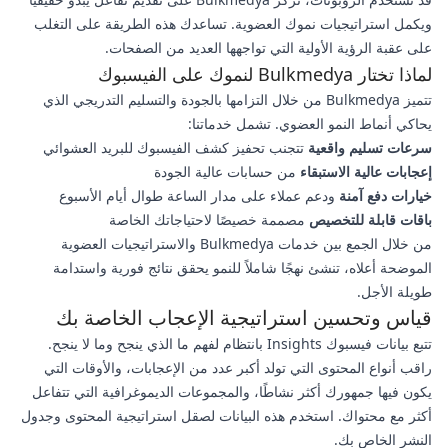
ويكمل استراتيجيات نموك العضوية. تساعدك هذه الطريقة على التغلب
على عقبة الرؤية الأولية التي تواجهها العديد من الصفحات.
لماذا تختار Bulkmedya لنموك على الفيسبوك
تتميز Bulkmedya من خلال التزامها بالجودة والتسليم التدريجي الذي
يحاكي أنماط النمو العضوي. تشمل خدماتنا:
سرعات تسليم واقعية
تتجنب تحفيز كشف الفيسبوك للبريد العشوائي
إعجابات عالية الاستبقاء
من حسابات عالية الجودة
خيارات دفع آمنة
ودعم عملاء على مدار الساعة طوال أيام الأسبوع
باقات قابلة للتخصيص
مصممة خصيصًا لاحتياجاتك الخاصة
من خلال الجمع بين خدمات Bulkmedya والاستراتيجيات العضوية
الموضحة أعلاه، تنشئ نهجًا شاملاً للنمو يحقق نتائج فورية واستدامة
طويلة الأجل.
قياس وتحسين استراتيجية الإعجاب الخاصة بك
تتبع بيانات فيسبوك Insights بانتظام لفهم ما الذي ينجح وما لا ينجح.
راقب أنواع المحتوى التي تولد أكبر عدد من الإعجابات، والأوقات التي
يكون فيها جمهورك أكثر نشاطًا، والمجموعات الديموغرافية التي تتفاعل
أكثر مع محتواك. استخدم هذه البيانات لصقل استراتيجية المحتوى وجدول
النشر الخاص بك.