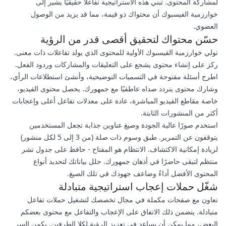
لمشاركة المحتوى. تبني هذه الاستراتيجية تفاعلاً حقيقيًا يشير إلى
خوارزمية الفيسبوك أن محتواك ذو قيمة، مما قد يزيد من الوصول
العضوي.
حسّن محتواك لتحقيق أقصى قدر من الرؤية
تولي خوارزمية الفيسبوك الأولية للمحتوى الذي يولد تفاعلات ذات معنى.
ركز على إنشاء محتوى يشجع على التعليقات والمشاركات وردود الفعل.
اطرح أسئلة مفتوحة في التسميات التوضيحية، وأنشئ استطلاعات الرأي،
وشارك محتوى يتردد صداه عاطفيًا مع جمهورك. يحصل محتوى الفيديو،
خاصة مقاطع الفيديو المباشرة، عادة على معدلات تفاعل أعلى وإعجابات
أكثر من المنشورات الثابتة.
استخدم صورًا عالية الجودة وصيغ عناوين جذابة تجعل المستخدمين
يتوقفون عن التمرير. طبق وسوم ذات صلة (من 3 إلى 5 لكل منشور)
لزيادة إمكانية الاكتشاف. الانتظام هو المفتاح - حافظ على جدول نشر
منتظم لتبقى حاضرًا في أذهان جمهورك. حلل بياناتك لتحديد أنواع
المحتوى الأفضل أداءً وضاعف جهودك في تلك الصيغ.
شغّل حملات إعجاب استراتيجية متبادلة
تعاون مع صفحات مكملة في مجال تخصصك لتشغيل حملات تفاعل
متبادلة. يتضمن ذلك الاتفاق على الإعجاب والتفاعل مع محتوى بعضكم
البعض، مما يمكن أن يساعد في تعزيز الرؤية لكلا الطرفين. يكمن السر