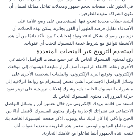
في العثور على صفحات بحجم جمهور ومعدلات تفاعل مماثلة لضمان أن
تكون الشراكة مفيدة للطرفين.
أنشئ حملات محددة تشجع فيها المستخدمين على وضع علامة على
الأصدقاء مقابل فرصة الظهور أو الفوز بجائزة. يمكن لهذه الحملات أن
تزيد من وصولك بشكل viral وتولد إعجابات كبيرة. تأكد دائمًا من أن هذه
الأنشطة تتوافق مع شروط خدمة الفيسبوك لتجنب أي عقوبات.
استخدم الترويج عبر المنصات المتعددة
روّج لمحتوى الفيسبوك الخاص بك عبر جميع منصات التواصل الاجتماعي
الأخرى ونقاط الالتقاء الرقمية. أضف أزرار متابعة الفيسبوك إلى موقعك
الإلكتروني، وتوقيع البريد الإلكتروني، والملفات الشخصية الأخرى على
وسائل التواصل الاجتماعي. أنشئ قصص إنستغرام مع روابط انزلاقية إلى
منشورات الفيسبوك الخاصة بك، وشارك إعلانات ترويجية على تويتر تقود
حركة المرور إلى محتوى الفيسبوك الخاص بك.
استفد من قائمة بريدك الإلكتروني من خلال تضمين أزرار وسائل التواصل
الاجتماعي في نشراتك الإخبارية وإبراز محتوى الفيسبوك الأفضل أداءً بين
الحين والآخر. إذا كان لديك قناة يوتيوب، اذكر صفحة الفيسبوك الخاصة بك
في مقاطع الفيديو والوصف. تضمن هذه الطريقة متعددة القنوات أنك
تلفت انتباه الجمهور أينما تفاعلوا مع علامتك التجارية.