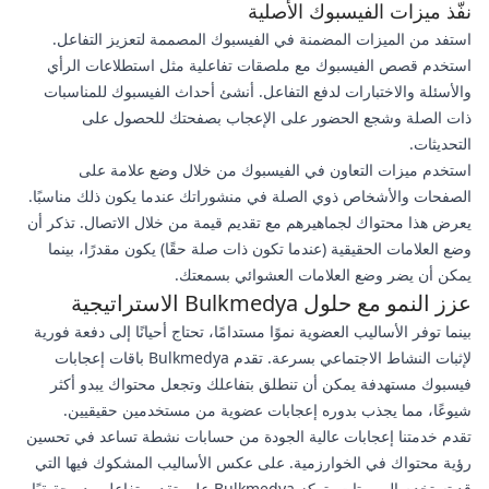
نفّذ ميزات الفيسبوك الأصلية
استفد من الميزات المضمنة في الفيسبوك المصممة لتعزيز التفاعل.
استخدم قصص الفيسبوك مع ملصقات تفاعلية مثل استطلاعات الرأي
والأسئلة والاختبارات لدفع التفاعل. أنشئ أحداث الفيسبوك للمناسبات
ذات الصلة وشجع الحضور على الإعجاب بصفحتك للحصول على
التحديثات.
استخدم ميزات التعاون في الفيسبوك من خلال وضع علامة على
الصفحات والأشخاص ذوي الصلة في منشوراتك عندما يكون ذلك مناسبًا.
يعرض هذا محتواك لجماهيرهم مع تقديم قيمة من خلال الاتصال. تذكر أن
وضع العلامات الحقيقية (عندما تكون ذات صلة حقًا) يكون مقدرًا، بينما
يمكن أن يضر وضع العلامات العشوائي بسمعتك.
عزز النمو مع حلول Bulkmedya الاستراتيجية
بينما توفر الأساليب العضوية نموًا مستدامًا، تحتاج أحيانًا إلى دفعة فورية
لإثبات النشاط الاجتماعي بسرعة. تقدم Bulkmedya باقات إعجابات
فيسبوك مستهدفة يمكن أن تنطلق بتفاعلك وتجعل محتواك يبدو أكثر
شيوعًا، مما يجذب بدوره إعجابات عضوية من مستخدمين حقيقيين.
تقدم خدمتنا إعجابات عالية الجودة من حسابات نشطة تساعد في تحسين
رؤية محتواك في الخوارزمية. على عكس الأساليب المشكوك فيها التي
قد تستخدم الروبوتات، تركز Bulkmedya على تقديم تفاعل يبدو حقيقيًا