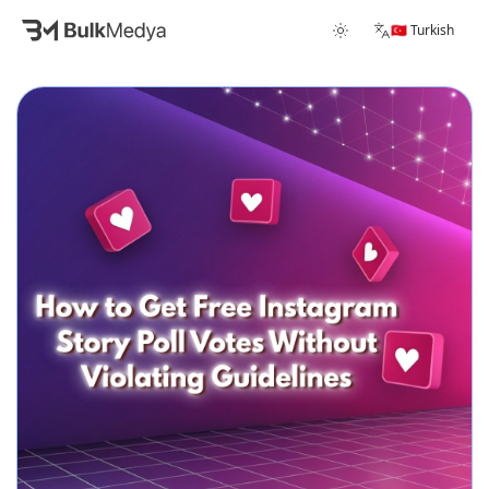
🇹🇷 Turkish