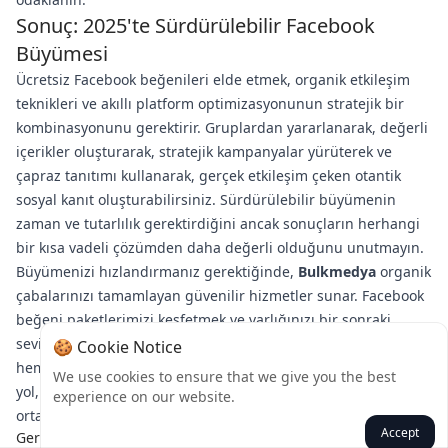
Sonuç: 2025'te Sürdürülebilir Facebook
Büyümesi
Ücretsiz Facebook beğenileri elde etmek, organik etkileşim
teknikleri ve akıllı platform optimizasyonunun stratejik bir
kombinasyonunu gerektirir. Gruplardan yararlanarak, değerli
içerikler oluşturarak, stratejik kampanyalar yürüterek ve
çapraz tanıtımı kullanarak, gerçek etkileşim çeken otantik
sosyal kanıt oluşturabilirsiniz. Sürdürülebilir büyümenin
zaman ve tutarlılık gerektirdiğini ancak sonuçların herhangi
bir kısa vadeli çözümden daha değerli olduğunu unutmayın.
Büyümenizi hızlandırmanız gerektiğinde,
Bulkmedya
organik
çabalarınızı tamamlayan güvenilir hizmetler sunar. Facebook
beğeni paketlerimizi keşfetmek ve varlığınızı bir sonraki
seviyeye taşıyacak sosyal kanıtı oluşturmaya başlamak için
🍪 Cookie Notice
hemen Bulkmedya'yı ziyaret edin. Facebook başarınıza giden
We use cookies to ensure that we give you the best
yol, eyleme dönüştürülebilir stratejiler ve doğru büyüme
experience on our website.
ortaklarıyla başlar.
Accept
Geri