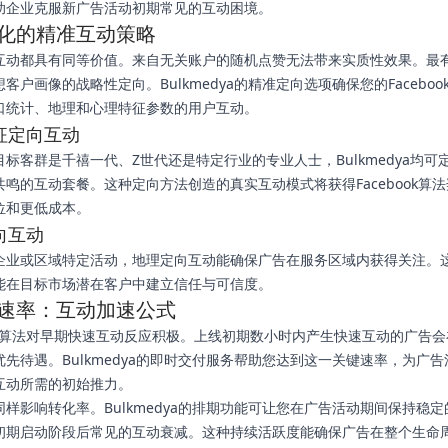
助企业克服新广告活动初期常见的互动困境。
化的精准互动策略
互动都具有同等价值。来自无关账户的随机点赞无法带来实质性效果。最
客户画像的战略性定向。Bulkmedya的精准定向选项确保您的Faceboo
口统计、地理和心理特征参数的用户互动。
征定向互动
标客群是千禧一代、Z世代还是特定行业的专业人士，Bulkmedya均可
共鸣的互动套餐。这种定向方法创造的真实互动模式将获得Facebook算
位和更低成本。
向互动
企业或区域特定活动，地理定向互动能确保广告在服务区域内获得关注。
能在目标市场潜在客户中建立信任与可信度。
速率：互动加速公式
book算法对早期快速互动反应积极。上线初期数小时内产生快速互动的广告
优先待遇。Bulkmedya的即时交付服务帮助您达到这一关键速率，为广
互动所需的初始推力。
同样影响转化率。Bulkmedya的排期功能可让您在广告活动期间保持稳
初期启动阶段后常见的互动衰减。这种持续活跃度能确保广告在整个生命