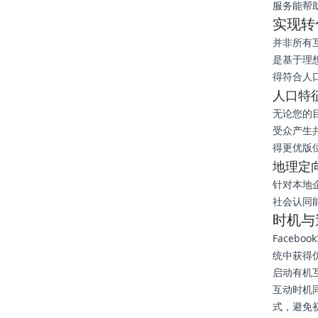
服务能帮
实现转
并非所有
是基于理想
得符合人
人口特
无论您的目
受众产生
得更优版
地理定
针对本地
社会认同
时机与
Face
统中获得
启动有机
互动时机
式，避免