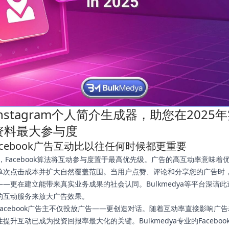
nstagram个人简介生成器，助您在2025
资料最大参与度
acebook广告互动比以往任何时候都更重要
年，Facebook算法将互动参与度置于最高优先级。广告的高互动率意味着
单次点击成本并扩大自然覆盖范围。当用户点赞、评论和分享您的广告时
——更在建立能带来真实业务成果的社会认同。Bulkmedya等平台深谙
的互动服务来放大广告效果。
Facebook广告主不仅投放广告——更创造对话。随着互动率直接影响广
提升互动已成为投资回报率最大化的关键。Bulkmedya专业的Faceboo