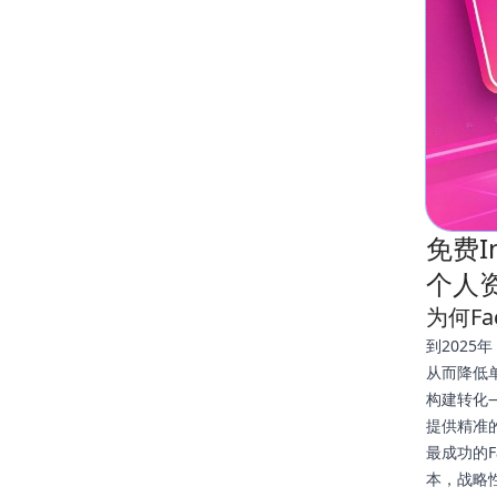
免费I
个人
为何F
到2025
从而降低
构建转化
提供精准
最成功的
本，战略性