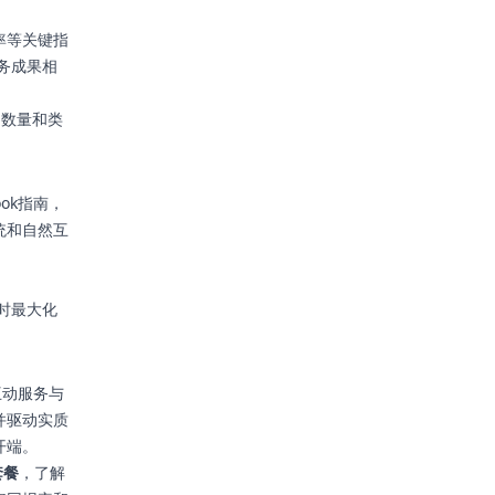
率等关键指
业务成果相
、数量和类
ok指南，
统和自然互
同时最大化
互动服务与
并驱动实质
开端。
套餐
，了解