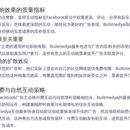
响效果的质量指标
的点赞数，某些互动指标在Facebook算法中权重更高。评论、分享和反
叹反应）意味着更深层的互动，能转化为更好的广告表现。Bulkmedya
这些驱动实质成果的高价值互动。
量至关重要
"之类的通用评论影响有限。Bulkmedya服务包含与广告内容相关的语
话以鼓励真实用户参与。这些有意义的互动能显著提升广告关联度评分。
动的扩散效应
享您的广告时，他们实际上是在向自己的社交网络提供免费传播。Bulkme
助启动这种病毒式效应，将覆盖范围扩展到初始目标受众之外，显著提升
费与自然互动策略
acebook广告主会将付费互动与自然增长策略相结合。Bulkmedya的服
力协同运作，构建兼顾即时效果与长期增长的综合互动策略。
lkmedya互动服务快速启动新活动或重振表现不佳的广告，然后借助初始
然互动。这种整合方法形成良性循环：付费互动触发有机互动，进而提升
广告成本。