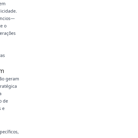
cem
icidade.
úncios—
e o
terações
vas
em
não geram
ratégica
a
o de
s e
pecíficos,