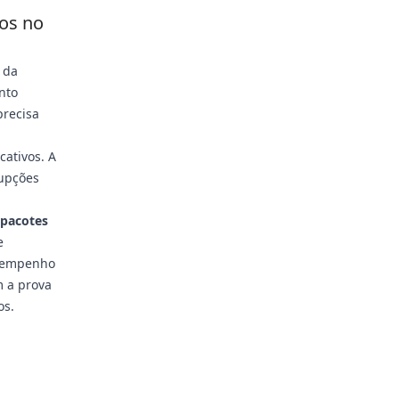
os no
 da
nto
precisa
cativos. A
rupções
 pacotes
e
esempenho
 a prova
os.