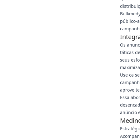
distribui
Bulkmedya
público-a
campanh
Integr
Os anunc
táticas d
seus esf
maximiza 
Use os s
campanha
aproveite
Essa abo
desencad
anúncio e
Medind
Estratégi
Acompanh