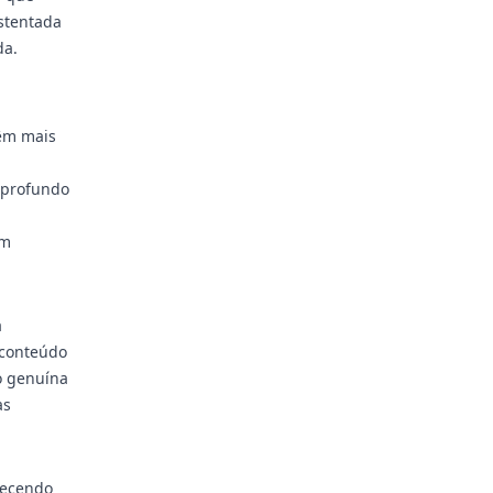
ustentada
da.
têm mais
 profundo
am
a
 conteúdo
o genuína
as
necendo