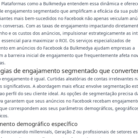
. Plataformas como a Bulkmedya entendem essa dinâmica e ofere
de engajamento segmentado que amplificam a eficácia da sua publ
iantes mais bem-sucedidos no Facebook não apenas veiculam an
am conversas. Com as taxas de engajamento impactando diretament
ho e os custos dos anúncios, impulsionar estrategicamente as in
 essencial para maximizar o ROI. Os serviços especializados de
nto em anúncios do Facebook da Bulkmedya ajudam empresas a
m a barreira inicial de engajamento que frequentemente afeta no
as.
égias de engajamento segmentado que convert
engajamento é igual. Curtidas aleatórias de contas irrelevantes 
s significativos. A abordagem mais eficaz envolve segmentação est
ao perfil do seu cliente ideal. As opções de segmentação precisa d
a garantem que seus anúncios no Facebook recebam engajament
 que correspondem aos seus parâmetros demográficos, geográfico
icos.
mento demográfico específico
 direcionando millennials, Geração Z ou profissionais de setores es