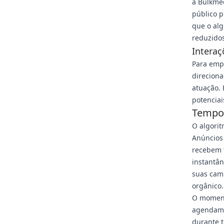
a Bulkme
público p
que o al
reduzidos
Intera
Para emp
direcion
atuação. 
potencia
Tempo 
O algorit
Anúncios
recebem t
instantân
suas cam
orgânico.
O moment
agendame
durante 