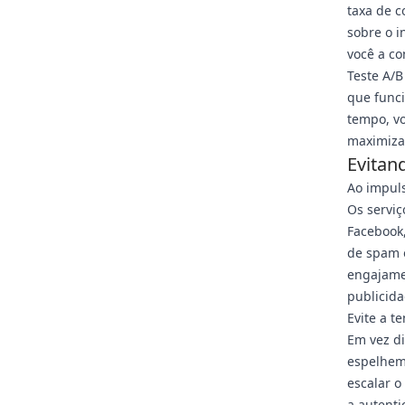
taxa de c
sobre o i
você a co
Teste A/B
que funci
tempo, vo
maximizar
Evitan
Ao impuls
Os serviç
Facebook,
de spam 
engajamen
publicida
Evite a t
Em vez di
espelhem
escalar 
a autent