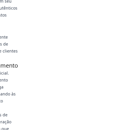
om seu
utênticos
stos
ente
s de
e clientes
jamento
cial.
ento
ga
dando às
to
s de
eração
o que