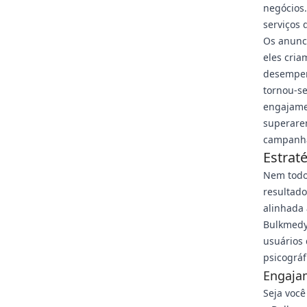
negócios
serviços 
Os anunc
eles cri
desempen
tornou-se
engajame
superare
campanh
Estrat
Nem todo 
resultado
alinhada 
Bulkmedy
usuários
psicográf
Engaja
Seja você