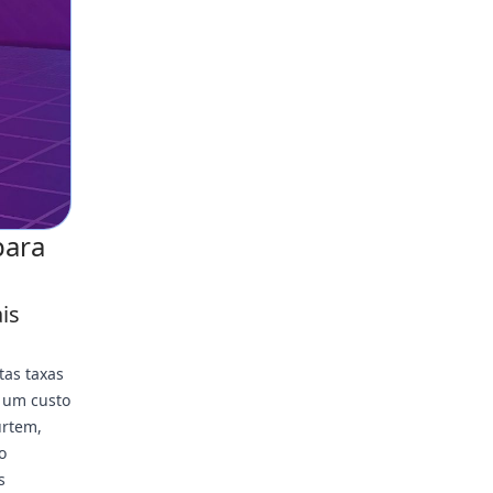
para
is
tas taxas
 um custo
urtem,
o
s