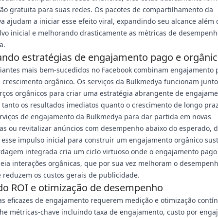
ção gratuita para suas redes. Os pacotes de compartilhamento da
 ajudam a iniciar esse efeito viral, expandindo seu alcance além 
lvo inicial e melhorando drasticamente as métricas de desempenh
a.
ando estratégias de engajamento pago e orgâni
iantes mais bem-sucedidos no Facebook combinam engajamento 
e crescimento orgânico. Os serviços da Bulkmedya funcionam junt
orços orgânicos para criar uma estratégia abrangente de engajam
tanto os resultados imediatos quanto o crescimento de longo praz
erviços de engajamento da Bulkmedya para dar partida em novas
s ou revitalizar anúncios com desempenho abaixo do esperado, d
 esse impulso inicial para construir um engajamento orgânico sust
rdagem integrada cria um ciclo virtuoso onde o engajamento pago
eia interações orgânicas, que por sua vez melhoram o desempenh
 reduzem os custos gerais de publicidade.
o ROI e otimização de desempenho
as eficazes de engajamento requerem medição e otimização contín
e métricas-chave incluindo taxa de engajamento, custo por enga