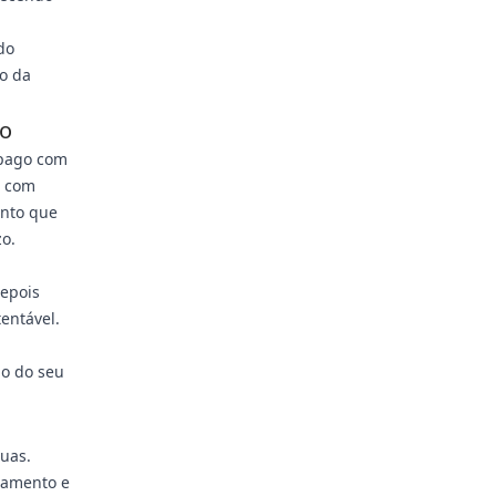
do
o da
co
pago com
o com
ento que
o.
epois
entável.
o do seu
uas.
jamento e