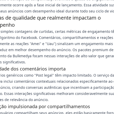
mente ocorre após a fase inicial de lançamento. Essa atividade s
eus anúncios com desempenho ideal durante todo seu ciclo de vi
as de qualidade que realmente impactam o
penho
 simples contagens de curtidas, certas métricas de engajamento 
algoritmo do Facebook. Comentários, compartilhamentos e reações
lmente as reações "Amei" e "Uau") sinalizam um engajamento mais
raduz em melhor desempenho do anúncio. Os pacotes premium de
nto da Bulkmedya focam nessas interações de alto valor que ger
 significativos.
idade dos comentários importa
os genéricos como "Post legal" têm impacto limitado. O serviço d
 inclui comentários contextuais relacionados especificamente ao
úncio, criando conversas autênticas que incentivam a participaçã
o. Essas interações significativas melhoram consideravelmente su
s de relevância do anúncio.
ção impulsionada por compartilhamentos
suários compartilham seus anúncios, eles estão basicamente for