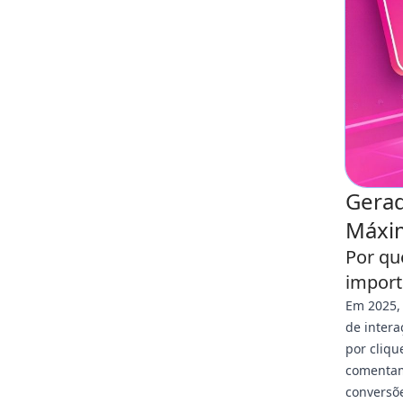
Gerad
Máxim
Por qu
import
Em 2025, 
de intera
por cliq
comentam
conversõe