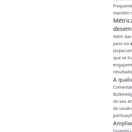
frequente
mantém s
Métric
desem
Além das
peso no 
(especia
que se t
engajame
resultados
A qual
Comentári
Bulkmedya
do seu an
do usuári
pontuaçõe
Amplia
Quando u