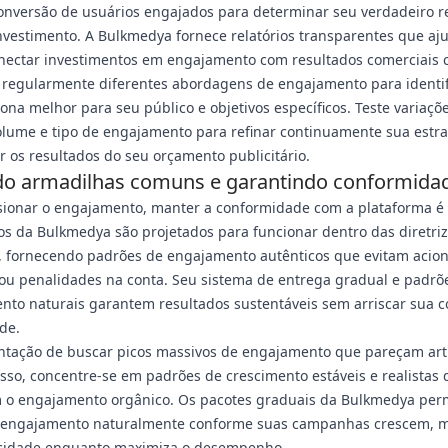
onversão de usuários engajados para determinar seu verdadeiro r
nvestimento. A Bulkmedya fornece relatórios transparentes que a
nectar investimentos em engajamento com resultados comerciais c
 regularmente diferentes abordagens de engajamento para identif
ona melhor para seu público e objetivos específicos. Teste variaçõ
lume e tipo de engajamento para refinar continuamente sua estra
 os resultados do seu orçamento publicitário.
do armadilhas comuns e garantindo conformida
ionar o engajamento, manter a conformidade com a plataforma é c
os da Bulkmedya são projetados para funcionar dentro das diretri
 fornecendo padrões de engajamento autênticos que evitam aciona
ou penalidades na conta. Seu sistema de entrega gradual e padrõ
to naturais garantem resultados sustentáveis sem arriscar sua c
de.
entação de buscar picos massivos de engajamento que pareçam artif
sso, concentre-se em padrões de crescimento estáveis e realistas
 o engajamento orgânico. Os pacotes graduais da Bulkmedya per
o engajamento naturalmente conforme suas campanhas crescem, 
icidade enquanto maximiza o desempenho.