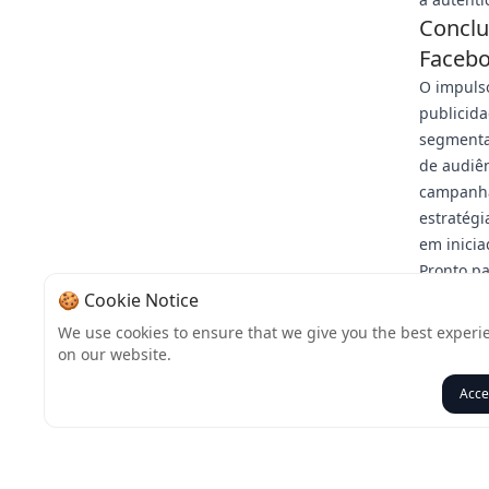
Conclu
Faceb
O impuls
publicid
segmenta
de audiê
campanha,
estratég
em inicia
Pronto pa
especial
🍪 Cookie Notice
descubra
We use cookies to ensure that we give you the best experi
da sua c
on our website.
social ne
Acce
Voltar