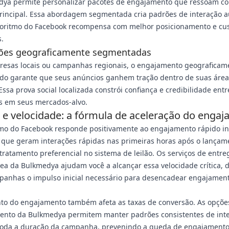
dya permite personalizar pacotes de engajamento que ressoam c
rincipal. Essa abordagem segmentada cria padrões de interação a
goritmo do Facebook recompensa com melhor posicionamento e cu
.
ções geograficamente segmentadas
resas locais ou campanhas regionais, o engajamento geograficam
ado garante que seus anúncios ganhem tração dentro de suas área
Essa prova social localizada constrói confiança e credibilidade entr
is em seus mercados-alvo.
e velocidade: a fórmula de aceleração do enga
mo do Facebook responde positivamente ao engajamento rápido ini
 que geram interações rápidas nas primeiras horas após o lançam
ratamento preferencial no sistema de leilão. Os serviços de entre
ea da Bulkmedya ajudam você a alcançar essa velocidade crítica, 
panhas o impulso inicial necessário para desencadear engajamen
o do engajamento também afeta as taxas de conversão. As opçõe
nto da Bulkmedya permitem manter padrões consistentes de int
toda a duração da campanha, prevenindo a queda de engajament