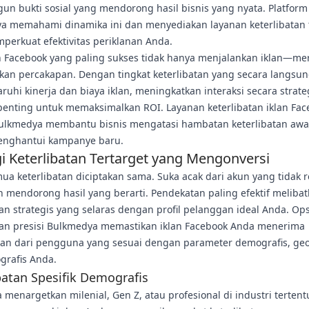
 bukti sosial yang mendorong hasil bisnis yang nyata. Platform 
a memahami dinamika ini dan menyediakan layanan keterlibatan 
perkuat efektivitas periklanan Anda.
n Facebook yang paling sukses tidak hanya menjalankan iklan—me
kan percakapan. Dengan tingkat keterlibatan yang secara langsu
hi kinerja dan biaya iklan, meningkatkan interaksi secara strate
penting untuk memaksimalkan ROI. Layanan keterlibatan iklan Fac
ulkmedya membantu bisnis mengatasi hambatan keterlibatan awa
enghantui kampanye baru.
gi Keterlibatan Tertarget yang Mengonversi
ua keterlibatan diciptakan sama. Suka acak dari akun yang tidak 
n mendorong hasil yang berarti. Pendekatan paling efektif meliba
n strategis yang selaras dengan profil pelanggan ideal Anda. Ops
an presisi Bulkmedya memastikan iklan Facebook Anda menerima
atan dari pengguna yang sesuai dengan parameter demografis, geo
grafis Anda.
batan Spesifik Demografis
 menargetkan milenial, Gen Z, atau profesional di industri tertent