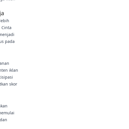
ja
lebih
 Cinta
menjadi
kus pada
yanan
ten iklan
isipasi
tkan skor
akan
memulai
 dan