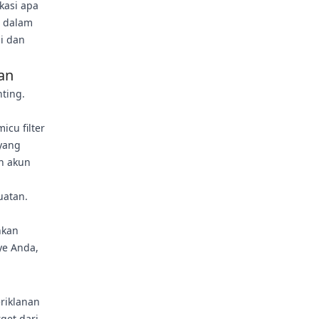
kasi apa
i dalam
i dan
an
ting.
icu filter
 yang
n akun
uatan.
nkan
ye Anda,
riklanan
get dari