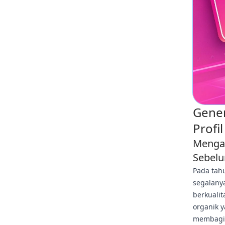
Gener
Profi
Mengap
Sebel
Pada tahu
segalanya
berkualit
organik 
membagik