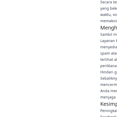
Secara te
yang beke
waktu, vo
memaksim
Mengh
Sambil m
Layanan 
menyediak
spam ata
terlihat
periklan
Hindari g
Sebalikny
mencermi
Anda men
menjaga 
Kesimp
Peningkat
Facebook