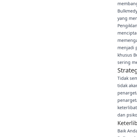
membangun
Bulkmedy
yang mem
Pengikla
mencipta
memengaru
menjadi 
khusus B
sering m
Strate
Tidak sem
tidak aka
penargeta
penarget
keterlib
dan psiko
Keterli
Baik Anda