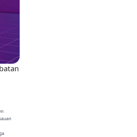
ibatan
en
gkauan
ga