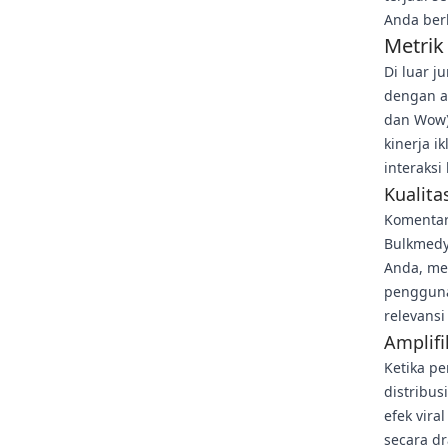
Anda berk
Metrik
Di luar j
dengan al
dan Wow)
kinerja i
interaksi
Kualita
Komentar
Bulkmedy
Anda, me
pengguna 
relevansi
Amplifi
Ketika p
distribu
efek vir
secara d