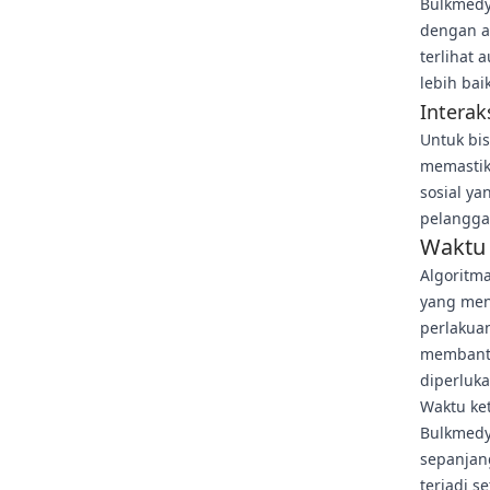
Bulkmedy
dengan au
terlihat
lebih bai
Interak
Untuk bis
memastik
sosial ya
pelanggan
Waktu 
Algoritma
yang men
perlakua
membantu
diperluka
Waktu ke
Bulkmedy
sepanjan
terjadi s