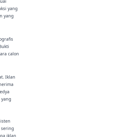
uai
aksi yang
an yang
ografis
Bukti
tara calon
t. Iklan
nerima
medya
 yang
isten
 sering
ga iklan