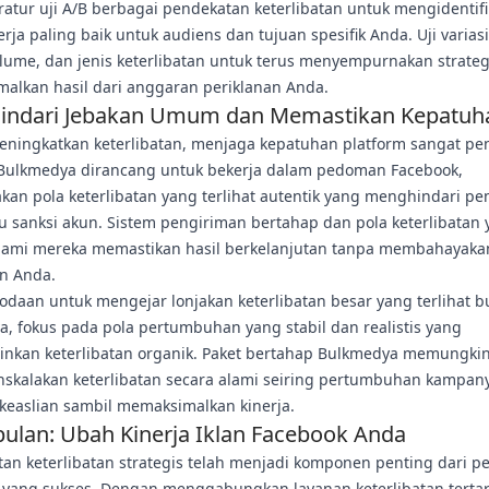
ratur uji A/B berbagai pendekatan keterlibatan untuk mengidentifi
rja paling baik untuk audiens dan tujuan spesifik Anda. Uji varias
lume, dan jenis keterlibatan untuk terus menyempurnakan strateg
alkan hasil dari anggaran periklanan Anda.
indari Jebakan Umum dan Memastikan Kepatuh
eningkatkan keterlibatan, menjaga kepatuhan platform sangat pen
Bulkmedya dirancang untuk bekerja dalam pedoman Facebook,
an pola keterlibatan yang terlihat autentik yang menghindari pem
u sanksi akun. Sistem pengiriman bertahap dan pola keterlibatan
 alami mereka memastikan hasil berkelanjutan tanpa membahayaka
an Anda.
odaan untuk mengejar lonjakan keterlibatan besar yang terlihat b
a, fokus pada pola pertumbuhan yang stabil dan realistis yang
nkan keterlibatan organik. Paket bertahap Bulkmedya memungki
skalakan keterlibatan secara alami seiring pertumbuhan kampan
keaslian sambil memaksimalkan kinerja.
ulan: Ubah Kinerja Iklan Facebook Anda
an keterlibatan strategis telah menjadi komponen penting dari pe
 yang sukses. Dengan menggabungkan layanan keterlibatan tertar