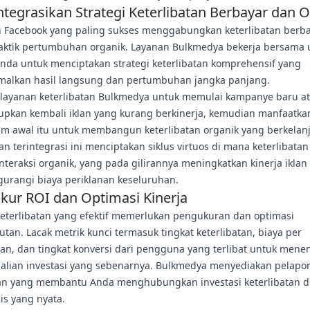
tegrasikan Strategi Keterlibatan Berbayar dan 
n Facebook yang paling sukses menggabungkan keterlibatan berb
aktik pertumbuhan organik. Layanan Bulkmedya bekerja bersama 
Anda untuk menciptakan strategi keterlibatan komprehensif yang
alkan hasil langsung dan pertumbuhan jangka panjang.
layanan keterlibatan Bulkmedya untuk memulai kampanye baru a
pkan kembali iklan yang kurang berkinerja, kemudian manfaatka
 awal itu untuk membangun keterlibatan organik yang berkelanj
n terintegrasi ini menciptakan siklus virtuos di mana keterlibata
teraksi organik, yang pada gilirannya meningkatkan kinerja iklan
urangi biaya periklanan keseluruhan.
ur ROI dan Optimasi Kinerja
keterlibatan yang efektif memerlukan pengukuran dan optimasi
utan. Lacak metrik kunci termasuk tingkat keterlibatan, biaya per
tan, dan tingkat konversi dari pengguna yang terlibat untuk mene
lian investasi yang sebenarnya. Bulkmedya menyediakan pelapo
an yang membantu Anda menghubungkan investasi keterlibatan 
nis yang nyata.