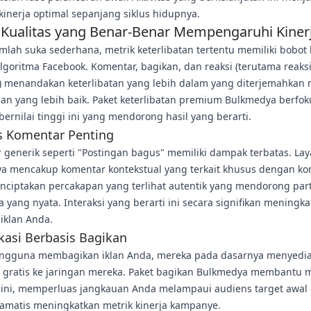
inerja optimal sepanjang siklus hidupnya.
 Kualitas yang Benar-Benar Mempengaruhi Kiner
umlah suka sederhana, metrik keterlibatan tertentu memiliki bobot 
goritma Facebook. Komentar, bagikan, dan reaksi (terutama reaksi
 menandakan keterlibatan yang lebih dalam yang diterjemahkan 
klan yang lebih baik. Paket keterlibatan premium Bulkmedya berfo
 bernilai tinggi ini yang mendorong hasil yang berarti.
s Komentar Penting
 generik seperti "Postingan bagus" memiliki dampak terbatas. La
a mencakup komentar kontekstual yang terkait khusus dengan kon
nciptakan percakapan yang terlihat autentik yang mendorong part
yang nyata. Interaksi yang berarti ini secara signifikan meningka
 iklan Anda.
kasi Berbasis Bagikan
engguna membagikan iklan Anda, mereka pada dasarnya menyedi
si gratis ke jaringan mereka. Paket bagikan Bulkmedya membantu 
al ini, memperluas jangkauan Anda melampaui audiens target awal
ramatis meningkatkan metrik kinerja kampanye.