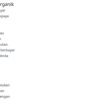
Organik
ayar
upaya
tau
n
utan.
n berbayar
 Anda
ntukan
ran
dengan