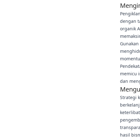
Mengin
Pengikla
dengan t
organik 
memaksim
Gunakan 
menghidu
momentum
Pendekata
memicu in
dan meng
Menguk
Strategi 
berkelanj
keterliba
pengemba
transpar
hasil bis