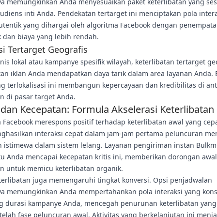
a memungkinkan Anda menyesuaikan paket keterlibatan yang ses
diens inti Anda. Pendekatan tertarget ini menciptakan pola inter
 autentik yang dihargai oleh algoritma Facebook dengan penempat
k dan biaya yang lebih rendah.
si Tertarget Geografis
nis lokal atau kampanye spesifik wilayah, keterlibatan tertarget ge
an iklan Anda mendapatkan daya tarik dalam area layanan Anda. 
ng terlokalisasi ini membangun kepercayaan dan kredibilitas di an
 di pasar target Anda.
dan Kecepatan: Formula Akselerasi Keterlibatan
 Facebook merespons positif terhadap keterlibatan awal yang cepa
ghasilkan interaksi cepat dalam jam-jam pertama peluncuran me
n istimewa dalam sistem lelang. Layanan pengiriman instan Bulk
 Anda mencapai kecepatan kritis ini, memberikan dorongan awal
n untuk memicu keterlibatan organik.
terlibatan juga memengaruhi tingkat konversi. Opsi penjadwalan
a memungkinkan Anda mempertahankan pola interaksi yang kons
g durasi kampanye Anda, mencegah penurunan keterlibatan yang
etelah fase peluncuran awal. Aktivitas yang berkelanjutan ini menja