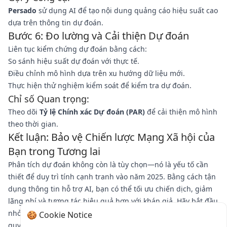
Persado
sử dụng AI để tạo nội dung quảng cáo hiệu suất cao
dựa trên thông tin dự đoán.
Bước 6: Đo lường và Cải thiện Dự đoán
Liên tục kiểm chứng dự đoán bằng cách:
So sánh hiệu suất dự đoán với thực tế.
Điều chỉnh mô hình dựa trên xu hướng dữ liệu mới.
Thực hiện thử nghiệm kiểm soát để kiểm tra dự đoán.
Chỉ số Quan trọng:
Theo dõi
Tỷ lệ Chính xác Dự đoán (PAR)
để cải thiện mô hình
theo thời gian.
Kết luận: Bảo vệ Chiến lược Mạng Xã hội của
Bạn trong Tương lai
Phân tích dự đoán không còn là tùy chọn—nó là yếu tố cần
thiết để duy trì tính cạnh tranh vào năm 2025. Bằng cách tận
dụng thông tin hỗ trợ AI, bạn có thể tối ưu chiến dịch, giảm
lãng phí và tương tác hiệu quả hơn với khán giả. Hãy bắt đầu
nhỏ với một công cụ dự đoán, đo lường kết quả và mở rộng
🍪 Cookie Notice
quy mô. Sẵn sàng thay đổi chiến lược mạng xã hội của bạn?