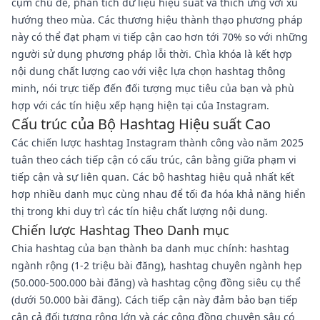
cụm chủ đề, phân tích dữ liệu hiệu suất và thích ứng với xu
hướng theo mùa. Các thương hiệu thành thạo phương pháp
này có thể đạt phạm vi tiếp cận cao hơn tới 70% so với những
người sử dụng phương pháp lỗi thời. Chìa khóa là kết hợp
nội dung chất lượng cao với việc lựa chọn hashtag thông
minh, nói trực tiếp đến đối tượng mục tiêu của bạn và phù
hợp với các tín hiệu xếp hạng hiện tại của Instagram.
Cấu trúc của Bộ Hashtag Hiệu suất Cao
Các chiến lược hashtag Instagram thành công vào năm 2025
tuân theo cách tiếp cận có cấu trúc, cân bằng giữa phạm vi
tiếp cận và sự liên quan. Các bộ hashtag hiệu quả nhất kết
hợp nhiều danh mục cùng nhau để tối đa hóa khả năng hiển
thị trong khi duy trì các tín hiệu chất lượng nội dung.
Chiến lược Hashtag Theo Danh mục
Chia hashtag của bạn thành ba danh mục chính: hashtag
ngành rộng (1-2 triệu bài đăng), hashtag chuyên ngành hẹp
(50.000-500.000 bài đăng) và hashtag cộng đồng siêu cụ thể
(dưới 50.000 bài đăng). Cách tiếp cận này đảm bảo bạn tiếp
cận cả đối tượng rộng lớn và các cộng đồng chuyên sâu có