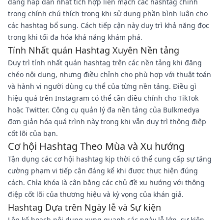
đăng hấp dẫn nhất tích hợp liền mạch các hashtag chính
trong chính chú thích trong khi sử dụng phần bình luận cho
các hashtag bổ sung. Cách tiếp cận này duy trì khả năng đọc
trong khi tối đa hóa khả năng khám phá.
Tính Nhất quán Hashtag Xuyên Nền tảng
Duy trì tính nhất quán hashtag trên các nền tảng khi đăng
chéo nội dung, nhưng điều chỉnh cho phù hợp với thuật toán
và hành vi người dùng cụ thể của từng nền tảng. Điều gì
hiệu quả trên Instagram có thể cần điều chỉnh cho TikTok
hoặc Twitter. Công cụ quản lý đa nền tảng của Bulkmedya
đơn giản hóa quá trình này trong khi vẫn duy trì thông điệp
cốt lõi của bạn.
Cơ hội Hashtag Theo Mùa và Xu hướng
Tận dụng các cơ hội hashtag kịp thời có thể cung cấp sự tăng
cường phạm vi tiếp cận đáng kể khi được thực hiện đúng
cách. Chìa khóa là cân bằng các chủ đề xu hướng với thông
điệp cốt lõi của thương hiệu và kỳ vọng của khán giả.
Hashtag Dựa trên Ngày lễ và Sự kiện
Lên kế hoạch nội dung xung quanh các ngày lễ lớn, sự kiện