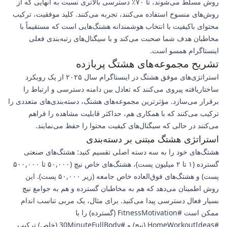
روش مسلط می‌شوند، تا ۷۰٪ دسترسی بالاتری نسبت به آنهایی که از
روش‌های منسوخ استفاده می‌کنند، تجربه می‌کنند. کلید موفقیت، ترکیب
محتوای باکیفیت با انتخاب هوشمندانه هشتگ‌هایی است که مستقیماً با
مخاطبان هدف شما صحبت می‌کند و با سیگنال‌های رتبه‌بندی فعلی
اینستاگرام همسو است.
تشریح مجموعه‌های هشتگ پربازده
استراتژی‌های موفق هشتگ در اینستاگرام سال ۲۰۲۵ از یک رویکرد
ساختاریافته پیروی می‌کنند که تعادل بین دامنه دسترسی و ارتباط را
برقرار می‌سازد. مؤثرترین مجموعه‌های هشتگ، دسته‌بندی‌های متعددی را
ترکیب می‌کنند که با همکاری هم، حداکثر قابلیت مشاهده را فراهم
می‌کنند در حالی که سیگنال‌های کیفیت محتوا را حفظ می‌نمایند.
استراتژی هشتگ مبتنی بر دسته‌بندی
هشتگ‌های خود را به سه دسته اصلی تقسیم کنید: هشتگ‌های صنعتی
گسترده (۱ تا ۲ میلیون پست)، هشتگ‌های خاص نیچ (۵۰,۰۰۰ تا ۵۰۰,۰۰۰
پست) و هشتگ‌های فوق‌العاده خاص جامعه (زیر ۵۰,۰۰۰ پست). این
روش اطمینان می‌دهد که هم به مخاطبان گسترده و هم به جوامع نیچ
بسیار فعال دسترسی پیدا می‌کنید. برای مثال، یک مربی تناسب اندام
ممکن است #FitnessMotivation (گسترده) را با
#HomeWorkoutIdeas (نیچ) و #30MinuteFullBody (خاص) ترکیب