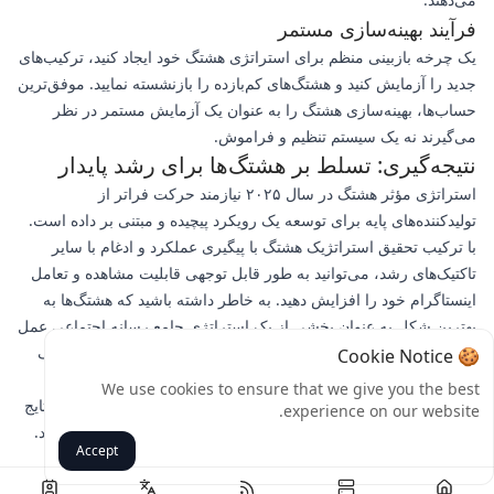
فرآیند بهینه‌سازی مستمر
یک چرخه بازبینی منظم برای استراتژی هشتگ خود ایجاد کنید، ترکیب‌های
جدید را آزمایش کنید و هشتگ‌های کم‌بازده را بازنشسته نمایید. موفق‌ترین
حساب‌ها، بهینه‌سازی هشتگ را به عنوان یک آزمایش مستمر در نظر
می‌گیرند نه یک سیستم تنظیم و فراموش.
نتیجه‌گیری: تسلط بر هشتگ‌ها برای رشد پایدار
استراتژی مؤثر هشتگ در سال ۲۰۲۵ نیازمند حرکت فراتر از
تولیدکننده‌های پایه برای توسعه یک رویکرد پیچیده و مبتنی بر داده است.
با ترکیب تحقیق استراتژیک هشتگ با پیگیری عملکرد و ادغام با سایر
تاکتیک‌های رشد، می‌توانید به طور قابل توجهی قابلیت مشاهده و تعامل
اینستاگرام خود را افزایش دهید. به خاطر داشته باشید که هشتگ‌ها به
بهترین شکل به عنوان بخشی از یک استراتژی جامع رسانه اجتماعی عمل
می‌کنند که شامل محتوای باکیفیت، تعامل مستمر و تقویت استراتژیک
🍪 Cookie Notice
است. آماده ارتقای حضور اینستاگرام خود هستید؟ مجموعه ابزارهای
We use cookies to ensure that we give you the best
رشد بالکمدیا را که برای تکمیل استراتژی هشتگ شما و دستیابی به نتایج
experience on our website.
معنادار برای برند یا پروفایل شخصی‌تان طراحی شده‌اند، بررسی کنید.
Accept
برگشت